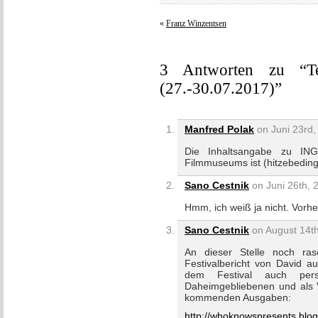
«
Franz Winzentsen
3 Antworten zu “T
(27.-30.07.2017)”
Manfred Polak
on Juni 23rd,
Die Inhaltsangabe zu I
Filmmuseums ist (hitzebeding
Sano Cestnik
on Juni 26th, 
Hmm, ich weiß ja nicht. Vorhe
Sano Cestnik
on August 14th
An dieser Stelle noch ras
Festivalbericht von David 
dem Festival auch persö
Daheimgebliebenen und als V
kommenden Ausgaben:
http://whoknowspresents.blo