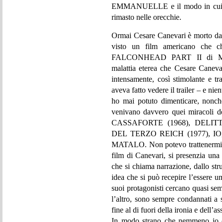
EMMANUELLE e il modo in cui pro
rimasto nelle orecchie.
Ormai Cesare Canevari è morto da a
visto un film americano che ch
FALCONHEAD PART II di Micha
malattia eterea che Cesare Canev
intensamente, così stimolante e t
aveva fatto vedere il trailer – e n
ho mai potuto dimenticare, nonché
venivano davvero quei miracoli
CASSAFORTE (1968), DELIT
DEL TERZO REICH (1977), IO,
MATALO. Non potevo trattenermi d
film di Canevari, si presenzia una 
che si chiama narrazione, dallo stru
idea che si può recepire l’essere 
suoi protagonisti cercano quasi sem
l’altro, sono sempre condannati a 
fine al di fuori della ironia e dell’a
In modo strano che nemmeno io 