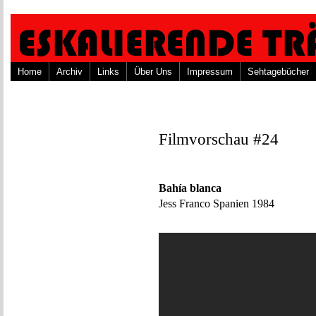
Home
Archiv
Links
Über Uns
Impressum
Sehtagebücher
Filmvorschau #24
Bahía blanca
Jess Franco Spanien 1984