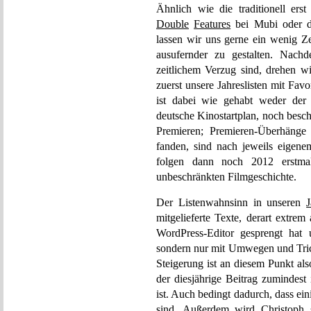
Ähnlich wie die traditionell ers
Double
Features
bei Mubi oder d
lassen wir uns gerne ein wenig Ze
ausufernder zu gestalten. Nach
zeitlichem Verzug sind, drehen wi
zuerst unsere Jahreslisten mit Fav
ist dabei wie gehabt weder der 
deutsche Kinostartplan, noch besch
Premieren; Premieren-Überhänge 
fanden, sind nach jeweils eigene
folgen dann noch 2012 erstmal
unbeschränkten Filmgeschichte.
Der Listenwahnsinn in unseren
J
mitgelieferte Texte, derart extrem 
WordPress-Editor gesprengt hat
sondern nur mit Umwegen und Trick
Steigerung ist an diesem Punkt al
der diesjährige Beitrag zumindest
ist. Auch bedingt dadurch, dass ei
sind. Außerdem wird Christoph s