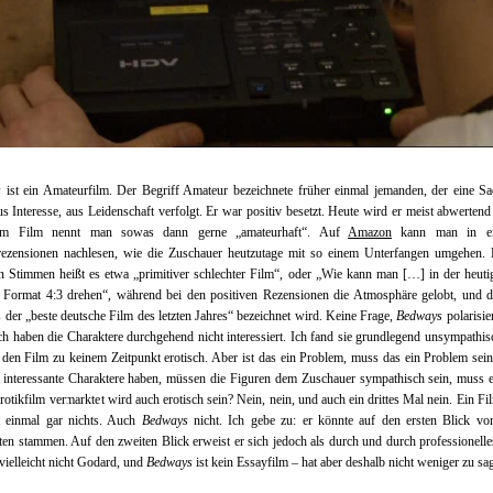
s
ist ein Amateurfilm. Der Begriff Amateur bezeichnete früher einmal jemanden, der eine S
us Interesse, aus Leidenschaft verfolgt. Er war positiv besetzt. Heute wird er meist abwertend
im Film nennt man sowas dann gerne „amateurhaft“. Auf
Amazon
kann man in ei
ezensionen nachlesen, wie die Zuschauer heutzutage mit so einem Unterfangen umgehen. 
n Stimmen heißt es etwa „primitiver schlechter Film“, oder „Wie kann man […] in der heuti
 Format 4:3 drehen“, während bei den positiven Rezensionen die Atmosphäre gelobt, und d
s der „beste deutsche Film des letzten Jahres“ bezeichnet wird. Keine Frage,
Bedways
polarisie
ch haben die Charaktere durchgehend nicht interessiert. Ich fand sie grundlegend unsympathi
 den Film zu keinem Zeitpunkt erotisch. Aber ist das ein Problem, muss das ein Problem se
 interessante Charaktere haben, müssen die Figuren dem Zuschauer sympathisch sein, muss 
Erotikfilm vermarktet wird auch erotisch sein? Nein, nein, und auch ein drittes Mal nein. Ein F
t einmal gar nichts. Auch
Bedways
nicht. Ich gebe zu: er könnte auf den ersten Blick vo
en stammen. Auf den zweiten Blick erweist er sich jedoch als durch und durch professionell
 vielleicht nicht Godard, und
Bedways
ist kein Essayfilm – hat aber deshalb nicht weniger zu sa