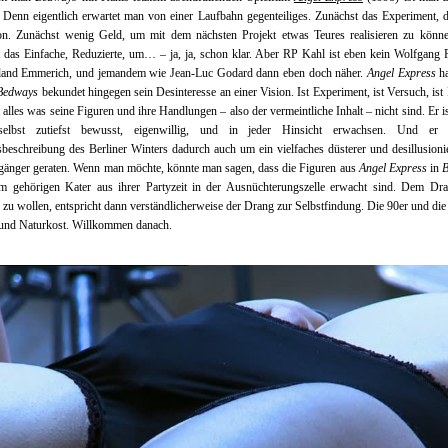
. Denn eigentlich erwartet man von einer Laufbahn gegenteiliges. Zunächst das Experiment, 
ion. Zunächst wenig Geld, um mit dem nächsten Projekt etwas Teures realisieren zu könn
 das Einfache, Reduzierte, um… – ja, ja, schon klar. Aber RP Kahl ist eben kein Wolfgang 
land Emmerich, und jemandem wie Jean-Luc Godard dann eben doch näher.
Angel Express
ha
Bedways
bekundet hingegen sein Desinteresse an einer Vision. Ist Experiment, ist Versuch, ist I
st alles was seine Figuren und ihre Handlungen – also der vermeintliche Inhalt – nicht sind. Er is
selbst zutiefst bewusst, eigenwillig, und in jeder Hinsicht erwachsen. Und er 
beschreibung des Berliner Winters dadurch auch um ein vielfaches düsterer und desillusionie
gänger geraten. Wenn man möchte, könnte man sagen, dass die Figuren aus
Angel Express
in
B
em gehörigen Kater aus ihrer Partyzeit in der Ausnüchterungszelle erwacht sind. Dem Dra
n zu wollen, entspricht dann verständlicherweise der Drang zur Selbstfindung. Die 90er und die
und Naturkost. Willkommen danach.