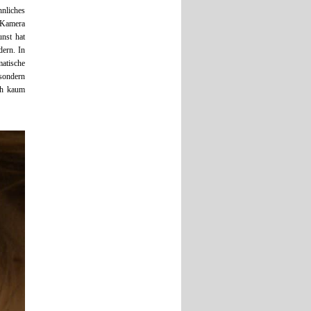
hnliches
r Kamera
unst hat
dern. In
matische
 sondern
ch kaum