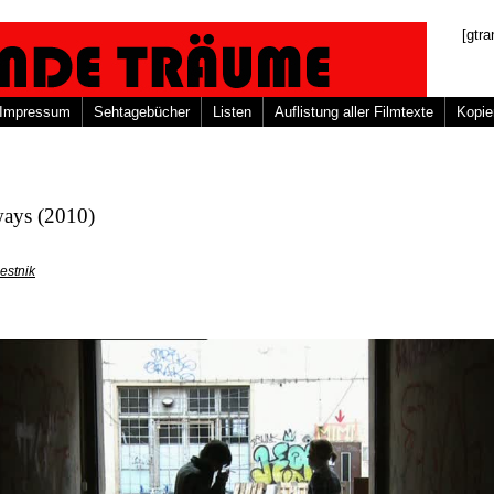
[gtra
Impressum
Sehtagebücher
Listen
Auflistung aller Filmtexte
Kopie
ays (2010)
estnik