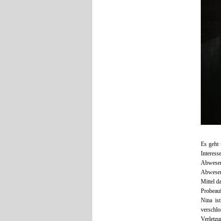
Es geht 
Interess
Abwesen
Abwesenh
Mittel d
Probeauf
Nina is
verschlo
Verletz