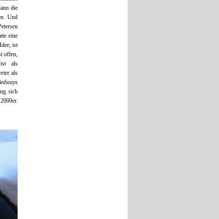
dann die
en. Und
Petersen
tte eine
dee, ist
t offen,
ist als
rter als
edways
ng sich
 2000er.