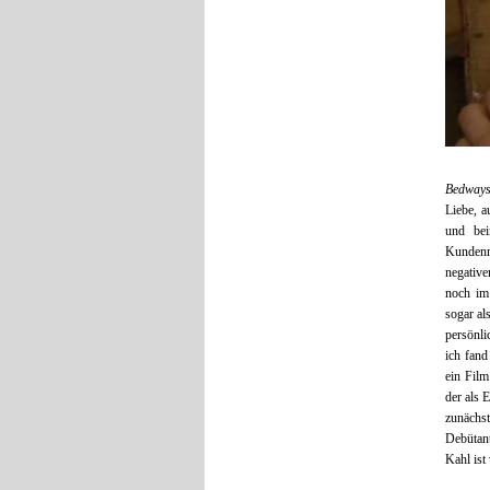
Bedway
Liebe, a
und be
Kundenr
negative
noch im
sogar al
persönli
ich fand
ein Film
der als 
zunächs
Debütant
Kahl ist