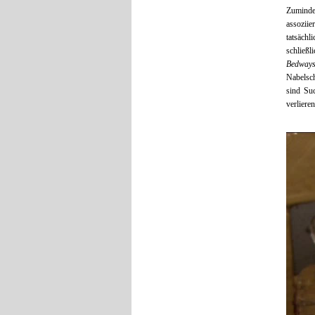
Zumindes
assoziie
tatsächl
schließl
Bedway
Nabelsch
sind Su
verliere