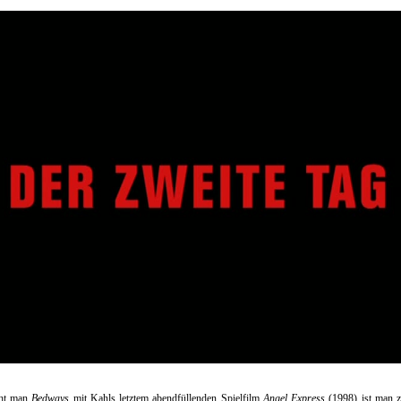
cht man
Bedways
mit Kahls letztem abendfüllenden Spielfilm
Angel Express
(1998) ist man z