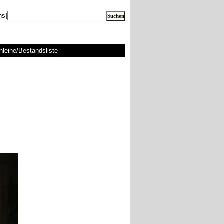
ns]
nleihe/Bestandsliste