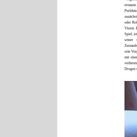
erstaunt
Perfekt
zunächst
oder Ro
Vision.
Spiel, i
seiner 
Zustands
sein Vor
mit ein
verliere
Drogen 