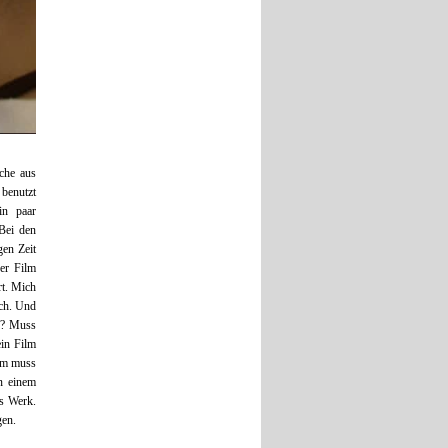
ache aus
 benutzt
n paar
Bei den
gen Zeit
er Film
rt. Mich
sch. Und
in? Muss
ein Film
ilm muss
n einem
es Werk.
gen.