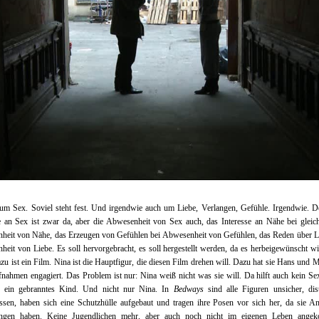
um Sex. Soviel steht fest. Und irgendwie auch um Liebe, Verlangen, Gefühle. Irgendwie. 
e an Sex ist zwar da, aber die Abwesenheit von Sex auch, das Interesse an Nähe bei gleich
heit von Nähe, das Erzeugen von Gefühlen bei Abwesenheit von Gefühlen, das Reden über Li
eit von Liebe. Es soll hervorgebracht, es soll hergestellt werden, da es herbeigewünscht w
azu ist ein Film. Nina ist die Hauptfigur, die diesen Film drehen will. Dazu hat sie Hans und M
nahmen engagiert. Das Problem ist nur: Nina weiß nicht was sie will. Da hilft auch kein S
t ein gebranntes Kind. Und nicht nur Nina. In
Bedways
sind alle Figuren unsicher, dist
ssen, haben sich eine Schutzhülle aufgebaut und tragen ihre Posen vor sich her, da sie A
ungen haben. Keine Jugendlichen mehr, aber auch noch nicht im eigenen Leben ange