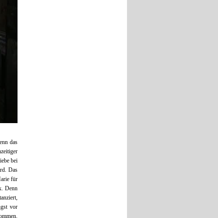
Denn das
zeitiger
ebe bei
ird. Das
arie für
ex. Denn
anziert,
ngst vor
kommen.