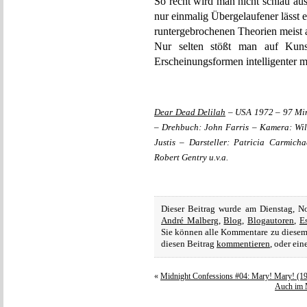
So recht wird man nicht schlau au
nur einmalig Übergelaufener lässt e
runtergebrochenen Theorien meist al
Nur selten stößt man auf Kunst
Erscheinungsformen intelligenter m
Dear Dead Delilah
– USA 1972 – 97 Minu
– Drehbuch: John Farris – Kamera: Wil
Justis – Darsteller: Patricia Carmich
Robert Gentry u.v.a.
Dieser Beitrag wurde am Dienstag, 
André Malberg
,
Blog
,
Blogautoren
,
E
Sie können alle Kommentare zu diesem
diesen Beitrag
kommentieren
, oder ei
«
Midnight Confessions #04: Mary! Mary! (1
Auch im M