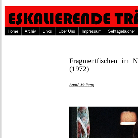
Home
Archiv
Links
Über Uns
Impressum
Sehtagebücher
Fragmentfischen im N
(1972)
André Malberg