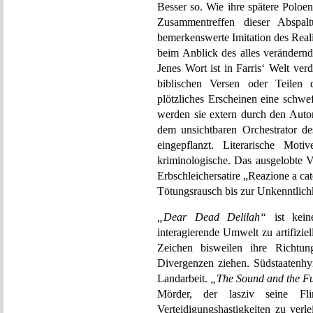
Besser so. Wie ihre spätere Poloe
Zusammentreffen dieser Abspal
bemerkenswerte Imitation des Reali
beim Anblick des alles verändernd
Jenes Wort ist in Farris‘ Welt ver
biblischen Versen oder Teilen d
plötzliches Erscheinen eine schwe
werden sie extern durch den Autor
dem unsichtbaren Orchestrator de
eingepflanzt. Literarische Moti
kriminologische. Das ausgelobte 
Erbschleichersatire „Reazione a cate
Tötungsrausch bis zur Unkenntlichk
„Dear Dead Delilah“
ist kein
interagierende Umwelt zu artifizie
Zeichen bisweilen ihre Richtu
Divergenzen ziehen. Südstaatenhy
Landarbeit.
„The Sound and the F
Mörder, der lasziv seine Fl
Verteidigungshastigkeiten zu verl