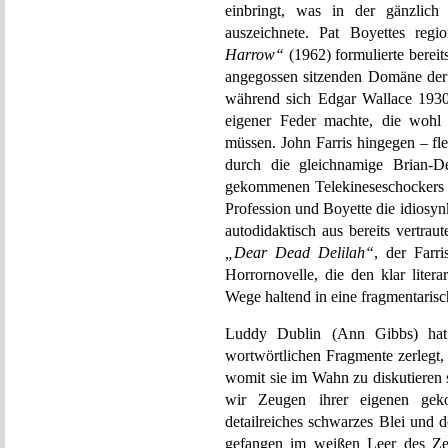
einbringt, was in der gänzlich
auszeichnete. Pat Boyettes regi
Harrow“
(1962) formulierte bereit
angegossen sitzenden Domäne der 
während sich Edgar Wallace 1930
eigener Feder machte, die wohl 
müssen. John Farris hingegen – fl
durch die gleichnamige Brian-
gekommenen Telekineseschocker
Profession und Boyette die idiosy
autodidaktisch aus bereits vertra
„Dear Dead Delilah“
, der Farri
Horrornovelle, die den klar lit
Wege haltend in eine fragmentarisch
Luddy Dublin (Ann Gibbs) hat 
wortwörtlichen Fragmente zerlegt, 
womit sie im Wahn zu diskutieren s
wir Zeugen ihrer eigenen geko
detailreiches schwarzes Blei und do
gefangen im weißen Leer des Zei