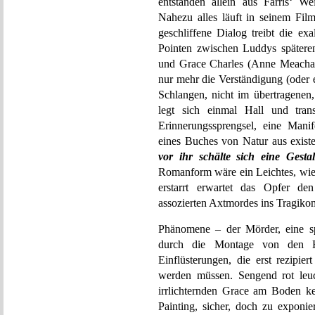
entstanden allein aus Farris‘ W
Nahezu alles läuft in seinem Fil
geschliffene Dialog treibt die ex
Pointen zwischen Luddys spätere
und Grace Charles (Anne Meacham
nur mehr die Verständigung (oder 
Schlangen, nicht im übertragenen
legt sich einmal Hall und trans
Erinnerungssprengsel, eine Manif
eines Buches von Natur aus exist
vor ihr schälte sich eine Gesta
Romanform wäre ein Leichtes, wie 
erstarrt erwartet das Opfer de
assozierten Axtmordes ins Tragiko
Phänomene – der Mörder, eine spä
durch die Montage von den Ha
Einflüsterungen, die erst rezipie
werden müssen. Sengend rot leuc
irrlichternden Grace am Boden k
Painting, sicher, doch zu exponie