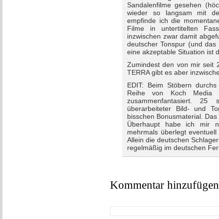
Sandalenfilme gesehen (höch
wieder so langsam mit de
empfinde ich die momentane 
Filme in untertitelten F
inzwischen zwar damit abgefu
deutscher Tonspur (und das m
eine akzeptable Situation ist d
Zumindest den von mir sei
TERRA gibt es aber inzwisch
EDIT: Beim Stöbern durchs
Reihe von Koch Media al
zusammenfantasiert. 25 
überarbeiteter Bild- und To
bisschen Bonusmaterial. Das 
Überhaupt habe ich mir ni
mehrmals überlegt eventuell
Allein die deutschen Schlager
regelmäßig im deutschen Fer
Kommentar hinzufügen