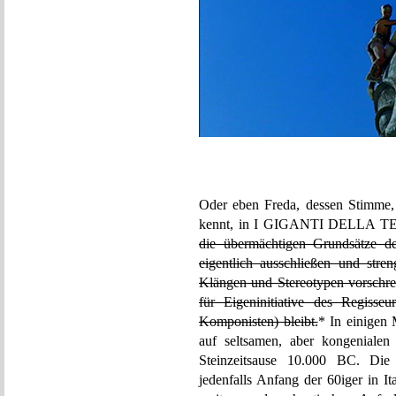
Oder eben Freda, dessen Stimme,
kennt, in I GIGANTI DELLA TE
die übermächtigen Grundsätze de
eigentlich ausschließen und stren
Klängen und Stereotypen vorschre
für Eigeninitiative des Regisse
Komponisten) bleibt.
* In einigen
auf seltsamen, aber kongeniale
Steinzeitsause 10.000 BC. Die 
jedenfalls Anfang der 60iger in I