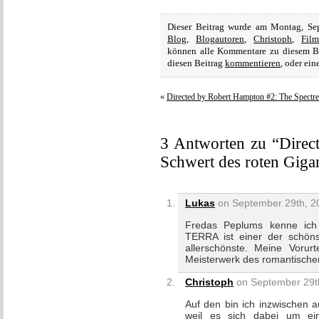
Dieser Beitrag wurde am Montag, Se
Blog
,
Blogautoren
,
Christoph
,
Fil
können alle Kommentare zu diesem B
diesen Beitrag
kommentieren
, oder ei
«
Directed by Robert Hampton #2: The Spectre
3 Antworten zu “Direc
Schwert des roten Giga
Lukas
on September 29th, 20
Fredas Peplums kenne ic
TERRA ist einer der schöns
allerschönste. Meine Vorur
Meisterwerk des romantischen
Christoph
on September 29th
Auf den bin ich inzwischen au
weil es sich dabei um ein