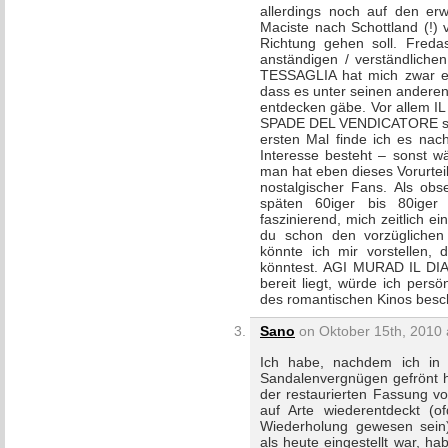
allerdings noch auf den e
Maciste nach Schottland (!) 
Richtung gehen soll. Freda
anständigen / verständlich
TESSAGLIA hat mich zwar ebe
dass es unter seinen andere
entdecken gäbe. Vor allem
SPADE DEL VENDICATORE ste
ersten Mal finde ich es nac
Interesse besteht – sonst wä
man hat eben dieses Vorurteil
nostalgischer Fans. Als obs
späten 60iger bis 80iger 
faszinierend, mich zeitlich 
du schon den vorzüglichen
könnte ich mir vorstellen, 
könntest. AGI MURAD IL DI
bereit liegt, würde ich pers
des romantischen Kinos besc
Sano
on Oktober 15th, 2010 
Ich habe, nachdem ich in 
Sandalenvergnügen gefrönt ha
der restaurierten Fassung 
auf Arte wiederentdeckt (
Wiederholung gewesen sein).
als heute eingestellt war, ha