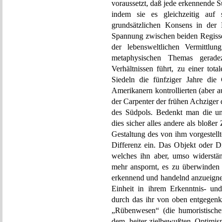
voraussetzt, daß jede erkennende Su
indem sie es gleichzeitig auf 
grundsätzlichen Konsens in der 
Spannung zwischen beiden Regisse
der lebensweltlichen Vermittlu
metaphysischen Themas gerade
Verhältnissen führt, zu einer to
Siedeln die fünfziger Jahre di
Amerikanern kontrollierten (aber 
der Carpenter der frühen Achziger
des Südpols. Bedenkt man die unt
dies sicher alles andere als bloßer
Gestaltung des von ihm vorgestell
Differenz ein. Das Objekt oder Di
welches ihn aber, umso widerstän
mehr anspornt, es zu überwinden 
erkennend und handelnd anzueignen
Einheit in ihrem Erkenntnis- und
durch das ihr von oben entgegen
„Rübenwesen“ (die humoristische
dem heiter-zielbewußten Optimis