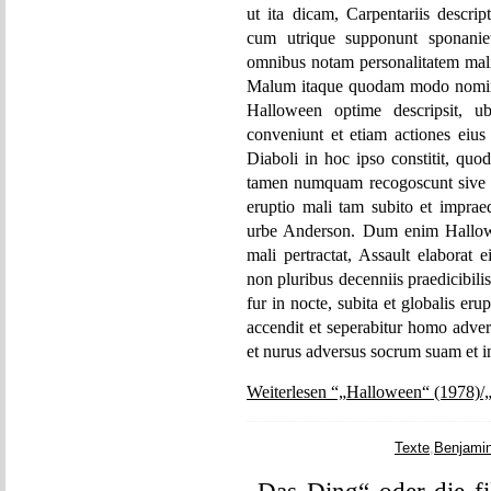
ut ita dicam, Carpentariis descript
cum utrique supponunt sponani
omnibus notam personalitatem mali
Malum itaque quodam modo nomina
Halloween optime descripsit, 
conveniunt et etiam actiones eius
Diaboli in hoc ipso constitit, q
tamen numquam recogoscunt sive r
eruptio mali tam subito et imprae
urbe Anderson. Dum enim Hallowee
mali pertractat, Assault elaborat
non pluribus decenniis praedicibilis
fur in nocte, subita et globalis er
accendit et seperabitur homo adve
et nurus adversus socrum suam et i
Weiterlesen “„Halloween“ (1978)/„A
Texte
,
Benjami