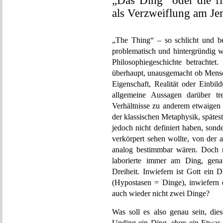
„Das Ding“ oder die f
als Verzweiflung am J
„The Thing“ – so schlicht und bes
problematisch und hintergründig 
Philosophiegeschichte betrachtet
überhaupt, unausgemacht ob Mensch
Eigenschaft, Realität oder Einbi
allgemeine Aussagen darüber tr
Verhältnisse zu anderem etwaigen 
der klassischen Metaphysik, späteste
jedoch nicht definiert haben, sond
verkörpert sehen wollte, von der 
analog bestimmbar wären. Doch n
laborierte immer am Ding, genau
Dreiheit. Inwiefern ist Gott ein
(Hypostasen = Dinge), inwiefern
auch wieder nicht zwei Dinge?
Was soll es also genau sein, die
Unding ein Ding, eben ein Etwas,