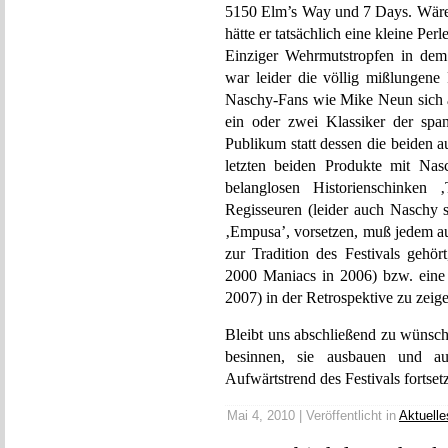
5150 Elm’s Way und 7 Days. Wäre er
hätte er tatsächlich eine kleine Pe
Einziger Wehrmutstropfen in dem
war leider die völlig mißlungen
Naschy-Fans wie Mike Neun sich an
ein oder zwei Klassiker der spa
Publikum statt dessen die beiden a
letzten beiden Produkte mit Nas
belanglosen Historienschinke
Regisseuren (leider auch Naschy
‚Empusa’, vorsetzen, muß jedem au
zur Tradition des Festivals gehör
2000 Maniacs in 2006) bzw. eine 
2007) in der Retrospektive zu zeig
Bleibt uns abschließend zu wünsche
besinnen, sie ausbauen und au
Aufwärtstrend des Festivals fortset
Mai 4, 2010 | Veröffentlicht in
Aktuelle