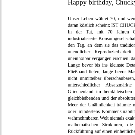
Happy birthday, Chuck
Unser Leben währet 70, und wenn
daran köstlich scheint: IST CH
In der Tat, mit 70 Jahren Ch
industrialisierte Konsumgesellscha
den Tag, an dem sie das tradition
unendlicher Reproduzierbarkei
uneinholbar vergangen erschien: das
Lange bevor bis ins kleinste Det
Fließband liefen, lange bevor Ma
nicht unmittelbar überschaubare
unterschiedlicher Absatzmärk
Griechenland im herakliteischen
gleichbleibenden und der absolute
Meer der Unähnlichkeit träumte m
oder mindestens Kommensurabilitä
wahrnehmbaren Welt niemals exakt
mathematischen Strukturen, d
Rückführung auf einen einheitlich