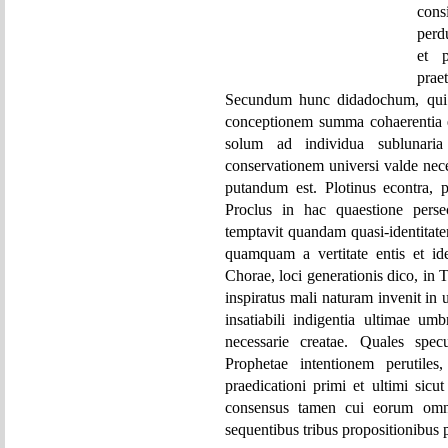
cons
perd
et p
prae
Secundum hunc didadochum, qui 
conceptionem summa cohaerentia e
solum ad individua sublunari
conservationem universi valde nec
putandum est. Plotinus econtra, p
Proclus in hac quaestione perse
temptavit quandam quasi-identitate
quamquam a vertitate entis et ide
Chorae, loci generationis dico, in 
inspiratus mali naturam invenit in 
insatiabili indigentia ultimae um
necessarie creatae. Quales spec
Prophetae intentionem perutiles
praedicationi primi et ultimi sicu
consensus tamen cui eorum omni
sequentibus tribus propositionibus 