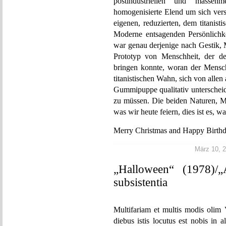
postindustriellen und massen
homogenisierte Elend um sich ver
eigenen, reduzierten, dem titanisti
Moderne entsagenden Persönlichke
war genau derjenige nach Gestik, M
Prototyp von Menschheit, der d
bringen konnte, woran der Mensch 
titanistischen Wahn, sich von allen
Gummipuppe qualitativ unterscheid
zu müssen. Die beiden Naturen, Me
was wir heute feiern, dies ist es, 
Merry Christmas and Happy Birth
März 10, 2
„Halloween“ (1978)/„
subsistentia
Multifariam et multis modis olim 
diebus istis locutus est nobis i