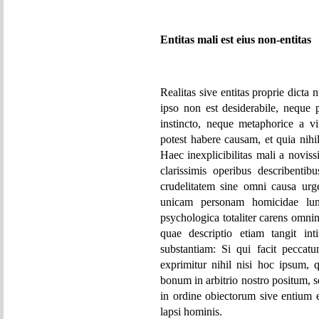
Entitas mali est eius non-entitas
Realitas sive entitas proprie dic
ipso non est desiderabile, neque 
instincto, neque metaphorice a v
potest habere causam, et quia nihi
Haec inexplicibilitas mali a novi
clarissimis operibus describent
crudelitatem sine omni causa urg
unicam personam homicidae luna
psychologica totaliter carens omnin
quae descriptio etiam tangit in
substantiam: Si qui facit peccat
exprimitur nihil nisi hoc ipsum,
bonum in arbitrio nostro positum,
in ordine obiectorum sive entium 
lapsi hominis.