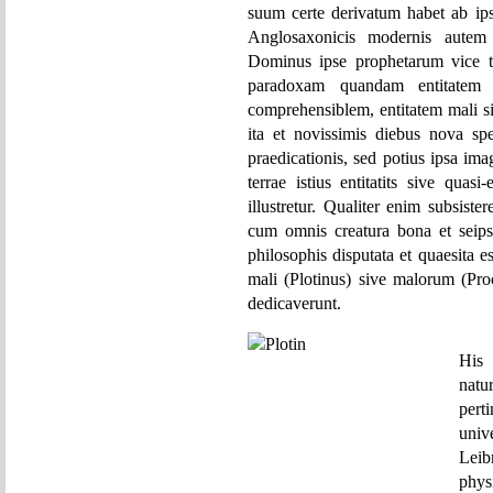
suum certe derivatum habet ab ips
Anglosaxonicis modernis autem 
Dominus ipse prophetarum vice te
paradoxam quandam entitatem 
comprehensiblem, entitatem mali s
ita et novissimis diebus nova spe
praedicationis, sed potius ipsa im
terrae istius entitatits sive quas
illustretur. Qualiter enim subsist
cum omnis creatura bona et seipsi
philosophis disputata et quaesita e
mali (Plotinus) sive malorum (Proc
dedicaverunt.
His
nat
pert
univ
Leib
phys