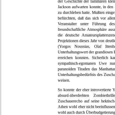
der Geschichte der familiären klei
Jackson aufwarten konnte, in den 
zu durchleben hatte. Mußten einge
befürchten, daß das sich vor al
Veranstalter unter Führung d
freundschaftliche Atmosphäre aus
die deutsche Amateursplatters
Projektionen dieses Jahr von deutli
(Yorgos Noussias, Olaf Itte
Unterhaltungswert der grandiosen 
erreichen konnten. Sicherlich k
sympathisch-egomanen Uwe nur 
paranoiden Tiraden das Manhatta
Unterhaltungsbedürfnis des Zuscha
weisen.
So konnte der eher introvertierte
absurd-überdrehten Zombiethr
Zuschauerecho auf seine hektisc
Athen wohl eher nicht beeinflusse
wohl auch durch Überbudgetierung