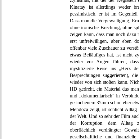
Zynismus, mit der der Regisseur 
Kinatay ist allerdings weder br
pessimistisch, er ist im Gegenteil
Dass man die Vergewaltigung, Erm
ohne ironische Brechung, ohne sp
zeigen kann, dass man noch dazu r
erst unfreiwilligen, aber eben d
offenbar viele Zuschauer zu verst
etwas Beiläufiges hat, ist nicht 
wieder vor Augen führen, dass
mystifizierte Reise ins „Herz der
Besprechungen suggerierten), d
wieder von sich stoßen kann. Nich
HD gedreht, ein Material das man f
und „dokumentarisch“ in Verbind
gestochenem 35mm schon eher etwa
Mendoza zeigt, ist schlicht Alltag
der Welt. Und so sehr der Film auch 
der Korruption, dem Alltag z
oberflächlich verdrängter Gewal
gesellschaftliche und finanziel