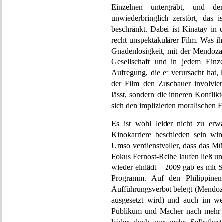
Einzelnen untergräbt, und de
unwiederbringlich zerstört, das 
beschränkt. Dabei ist Kinatay in d
recht unspektakulärer Film. Was ihn
Gnadenlosigkeit, mit der Mendoz
Gesellschaft und in jedem Einz
Aufregung, die er verursacht hat, l
der Film den Zuschauer involvie
lässt, sondern die inneren Konfli
sich den implizierten moralischen F
Es ist wohl leider nicht zu erw
Kinokarriere beschieden sein wi
Umso verdienstvoller, dass das Mü
Fokus Fernost-Reihe laufen ließ u
wieder einlädt – 2009 gab es mit 
Programm. Auf den Philippinen
Aufführungsverbot belegt (Mendoza 
ausgesetzt wird) und auch im wes
Publikum und Macher nach mehr R
leider doch nur mehr Selbstbes