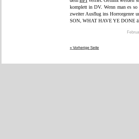
dem
BFI
verriet. Gefilmt werden
komplett in DV. Wenn man es s
zweiter Ausflug ins Horrorgenre 
SON, WHAT HAVE YE DONE ähnlic
Februar
« Vorherige Seite