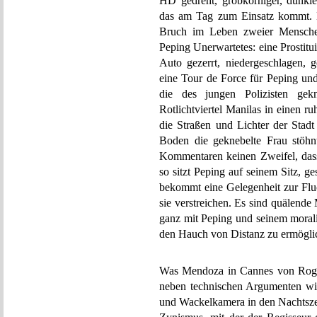
HD gedreht, grobkörniger, dunkler
das am Tag zum Einsatz kommt. De
Bruch im Leben zweier Menschen
Peping Unerwartetes: eine Prostitui
Auto gezerrt, niedergeschlagen, ge
eine Tour de Force für Peping und
die des jungen Polizisten gek
Rotlichtviertel Manilas in einen r
die Straßen und Lichter der Stad
Boden die geknebelte Frau stöhn
Kommentaren keinen Zweifel, dass
so sitzt Peping auf seinem Sitz, ge
bekommt eine Gelegenheit zur Fluc
sie verstreichen. Es sind quälend
ganz mit Peping und seinem morali
den Hauch von Distanz zu ermögli
Was Mendoza in Cannes von Roge
neben technischen Argumenten wie
und Wackelkamera in den Nachtszen