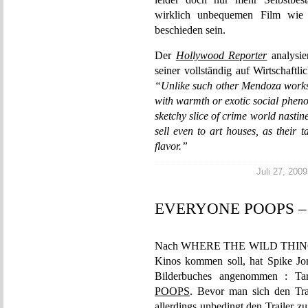
wirklich unbequemen Film wie 
beschieden sein.
Der
Hollywood Reporter
analysie
seiner vollständig auf Wirtschaftl
“Unlike such other Mendoza works
with warmth or exotic social pheno
sketchy slice of crime world nasti
sell even to art houses, as their t
flavor.”
Juli 27, 2009
EVERYONE POOPS – de
Nach WHERE THE WILD THINGS A
Kinos kommen soll, hat Spike Jon
Bilderbuches angenommen : Ta
POOPS
. Bevor man sich den Tra
allerdings unbedingt den Trai