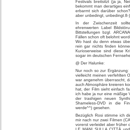
Festivals breitsitzt (ja ja, 
bekommt man derartiges einf
erbarmt sich darüber schon?
aber unbedingt, unbedingt.8-
In der Zwischenzeit sollt
ehrenwerten Label Bildstö
Bittstellungen bzgl. ARCANA
Fällen schon oft belohnt word
Wo hast du denn etwas über
rein gar nichts finden kön
Kurioserweise sind diese Kr
sogar im deutschen Fernsehe
@ Der Halunke:
Nur noch so zur Ergänzung: 
vielleicht meinen verfehlte
war angenehm überrascht, das
auch Atmosphäre kreieren ko
hat, der Film sieht einfach f
ich habe ja nur eine mäßige
der trashigen neuen Synth
Shameless-DVD in die Fing
werde^^) gesehen.
Bezüglich Rosi stimme ich d
mir nach nur zwei Filmen 
vorerst verleidet aber früher
LE MANI SULLA CITTÀ und