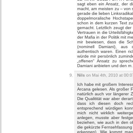
sagt eben ein Ansatz, der di
macht, am meisten zu – von s
gerade die lieben Linksradika
doppelmoralische Hochstap
schon in dem kurzen Text 
gemacht. Letztlich zeugt de
Vertrauen in die Urteilsfähi
der Mafia in der Politik mit 
mir bewiesen, dass die Sch
(nominell Damiani), aus 
authentisch waren. Einen ric
würde mir persönlich zumind
„offenen“ Ansatz zu sprech
Damiani anbieten und den m. 
Nils
on Mai 4th, 2010 at 00:0
Ich habe mit großem Interes
Arcana gelesen. Als großer F
natürlich auch vor längerer 
Die Qualitität war aber derar
dass ich diesen doch rech
entsprechend würdigen konn
mich nicht wirklich weiterge
anlegen, musste aber festges
beziehen, wie auch in den o
die gekürzte Fernsehfassung
erkennen). Wie kommt man 