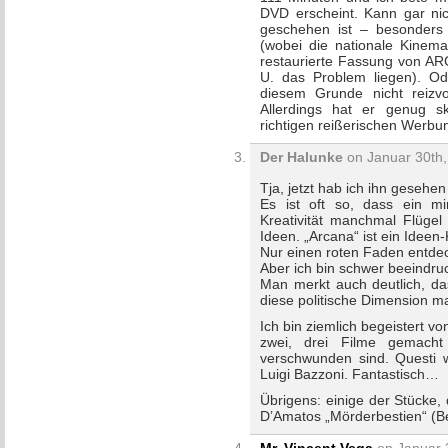
DVD erscheint. Kann gar nic
geschehen ist – besonders t
(wobei die nationale Kinema
restaurierte Fassung von ARCA
U. das Problem liegen). Od
diesem Grunde nicht reizvo
Allerdings hat er genug sk
richtigen reißerischen Werbun
Der Halunke
on Januar 30th,
Tja, jetzt hab ich ihn geseh
Es ist oft so, dass ein mi
Kreativität manchmal Flügel
Ideen. „Arcana“ ist ein Ideen
Nur einen roten Faden entdeck
Aber ich bin schwer beeindruc
Man merkt auch deutlich, das
diese politische Dimension ma
Ich bin ziemlich begeistert vo
zwei, drei Filme gemach
verschwunden sind. Questi w
Luigi Bazzoni. Fantastisch…
Übrigens: einige der Stücke,
D’Amatos „Mörderbestien“ (Ber