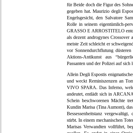
für Beide doch die Figur des Sohn
gegeben hat. Maurizio degli Espos
Engelsgesicht, den Salvatore Sam
Rolle in seinem eigentümlich-
GRASSO E ARROSTITELO entdeckt h
als dezent androgynes Crossover 
meiste Zeit schleicht er schweige
vor Sonnendurchflutung düsteren
Aktions-Antikunst aus “bürgerl
Passanten und der Polizei auf sich l
Allein Degli Espostis enigmatisch
und weckt Reminiszenzen an Toma
VIVO SPARA. Das Inferno, welche
andeutet, entlädt sich in ARCAN
Schein beschworenen Mächte trete
Kundin Marisa (Tina Aumont), das
Bessessenheitstanz vergewaltigt,
stirbt. In einem mechanischen Tote
Marisas Verwandten vollführt, b