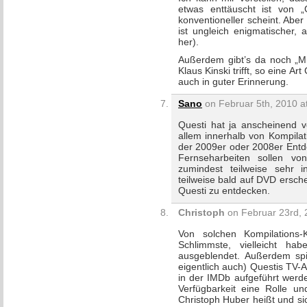
etwas enttäuscht ist von „G
konventioneller scheint. Aber
ist ungleich enigmatischer,
her).
Außerdem gibt’s da noch „M
Klaus Kinski trifft, so eine
auch in guter Erinnerung.
Sano
on Februar 5th, 2010 a
Questi hat ja anscheinend vo
allem innerhalb von Kompilat
der 2009er oder 2008er Entde
Fernseharbeiten sollen 
zumindest teilweise sehr i
teilweise bald auf DVD ersch
Questi zu entdecken.
Christoph
on Februar 23rd, 
Von solchen Kompilations-
Schlimmste, vielleicht ha
ausgeblendet. Außerdem spi
eigentlich auch) Questis TV-
in der IMDb aufgeführt werd
Verfügbarkeit eine Rolle u
Christoph Huber heißt und si