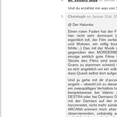
Mr. Vincent Vega
on Januar 3
Und du erzählst mir was von 
Christoph
on Januar 31st, 2
@ Der Halunke:
Einen roten Faden hat der Fi
hier nicht sehr dominant 
eigentlich toll, der Film verli
und Motiven, ein völlig bi
fühlte.;-) Das mit der Musik i
gegenüber den MÖRDERBEST
einzige wirklich gute Film
Stücke des Films sind sow
Grano zu stammen scheint) u
es sich angeblich um ein vo
dass Questi selbst dort aufge
Und ja gehe mit dir d’acco
angeht – obwohl ich zu diesen
ein zwiespältiges Verhältnis h
beispielsweise bei Valeri
DESTRA oder bei Damiano Da
mit der Damiani auf der maf
herumreitet, nicht mehr zünde
ARCANA erinnert mich eher 
observierenden, unbändig au