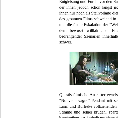
Entgleisung und Furcht vor den San
der ihnen jedoch schon längst j
ihnen nur noch als Steilvorlage di
des gesamten Films schwelend in d
und die finale Eskalation der “We
dem bewusst willkürlichen Fl
bedrängender Szenarien innerhal
schwer.
Questis filmische Ausraster erwei
“Nouvelle vague”-Pendant mit sei
Lärm und Burleske vollziehenden 
Stimme und seiner kruden, spar
beschreiben, ist deshalb problemat