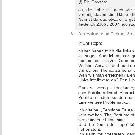
@ Die Gaysha:
Ja, die habe ich nach wie 
verteilt, davon die Hälfte di
Nennst du das etwa eine gut
Texte ich 2006 / 2007 noch 
Der Halunke
on Februar 3rd,
@Christoph:
bisher haben mich die linken 
ich sagen. Aber ich muss zug
mag seinen „bis zur Diabetes 
Welcher Ansatz überhaupt der
um so ein Thema zu behande
Wen will man erreichen? Den 
Links-Intellektuellen? Den Hi
Ganz schwierig… ich glaube, 
sein Publikum findet. Aber ich
Publikum finden, sondern es
Eine weitere Problematik…
Ich glaube, „Pensione Paura“
kein zweites „The Perfume of 
verschiedene Filme sind.
Und „La Donna del Lago“ kön
näher steht.
Ich kann mir vorstellen, d