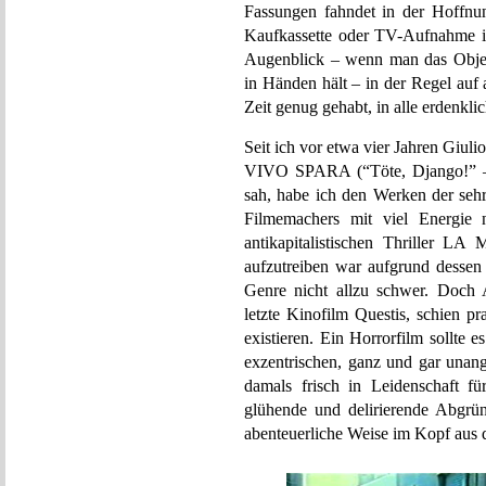
Fassungen fahndet in der Hoffnu
Kaufkassette oder TV-Aufnahme in
Augenblick – wenn man das Objekt
in Händen hält – in der Regel auf 
Zeit genug gehabt, in alle erdenkl
Seit ich vor etwa vier Jahren Giul
VIVO SPARA (“Töte, Django!” – 
sah, habe ich den Werken der seh
Filmemachers mit viel Energie na
antikapitalistischen Thrille
aufzutreiben war aufgrund dessen 
Genre nicht allzu schwer. Doch 
letzte Kinofilm Questis, schien pr
existieren. Ein Horrorfilm sollte 
exzentrischen, ganz und gar unan
damals frisch in Leidenschaft f
glühende und delirierende Abgrün
abenteuerliche Weise im Kopf aus