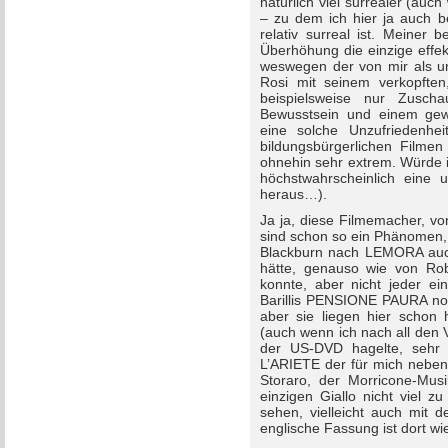
natürlich viel surrealer (
– zu dem ich hier ja auch be
relativ surreal ist. Meiner
Überhöhung die einzige effe
weswegen der von mir als u
Rosi mit seinem verkopften
beispielsweise nur Zuscha
Bewusstsein und einem gewis
eine solche Unzufriedenheit
bildungsbürgerlichen Filmen
ohnehin sehr extrem. Würde 
höchstwahrscheinlich eine u
heraus…).
Ja ja, diese Filmemacher, v
sind schon so ein Phänomen, 
Blackburn nach LEMORA auch
hätte, genauso wie von Ro
konnte, aber nicht jeder ei
Barillis PENSIONE PAURA n
aber sie liegen hier schon
(auch wenn ich nach all den
der US-DVD hagelte, seh
L’ARIETE der für mich neben 
Storaro, der Morricone-Mu
einzigen Giallo nicht viel 
sehen, vielleicht auch mit d
englische Fassung ist dort wie