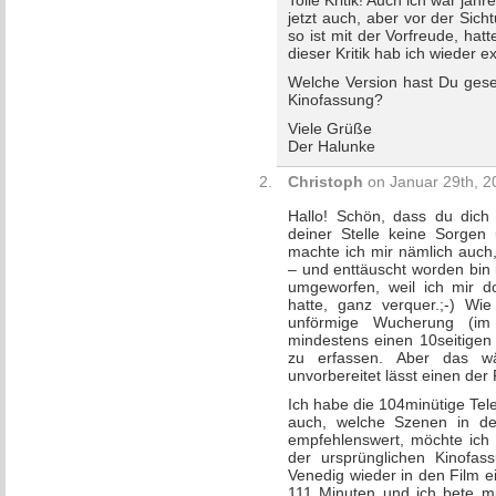
Tolle Kritik! Auch ich war jah
jetzt auch, aber vor der Sich
so ist mit der Vorfreude, ha
dieser Kritik hab ich wieder
Welche Version hast Du gese
Kinofassung?
Viele Grüße
Der Halunke
Christoph
on Januar 29th, 2
Hallo! Schön, dass du dich 
deiner Stelle keine Sorge
machte ich mir nämlich auch
– und enttäuscht worden bin 
umgeworfen, weil ich mir do
hatte, ganz verquer.;-) Wi
unförmige Wucherung (im
mindestens einen 10seitige
zu erfassen. Aber das w
unvorbereitet lässt einen der 
Ich habe die 104minütige Tel
auch, welche Szenen in de
empfehlenswert, möchte ich 
der ursprünglichen Kinofas
Venedig wieder in den Film e
111 Minuten und ich bete mi