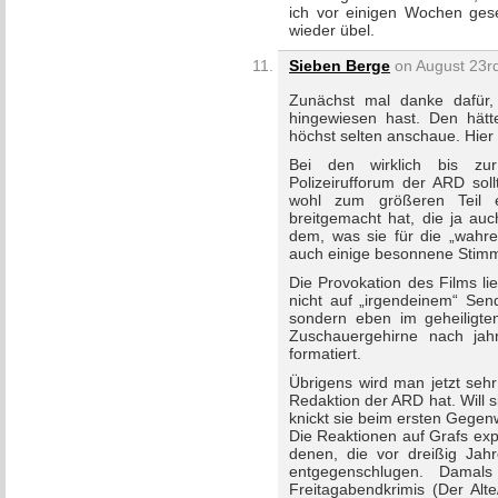
ich vor einigen Wochen ges
wieder übel.
Sieben Berge
on August 23rd
Zunächst mal danke dafür,
hingewiesen hast. Den hätte
höchst selten anschaue. Hier 
Bei den wirklich bis zur
Polizeirufforum der ARD sol
wohl zum größeren Teil ei
breitgemacht hat, die ja auc
dem, was sie für die „wahre
auch einige besonnene Stim
Die Provokation des Films lie
nicht auf „irgendeinem“ Send
sondern eben im geheiligten
Zuschauergehirne nach jah
formatiert.
Übrigens wird man jetzt seh
Redaktion der ARD hat. Will 
knickt sie beim ersten Gegen
Die Reaktionen auf Grafs ex
denen, die vor dreißig Jahr
entgegenschlugen. Damals
Freitagabendkrimis (Der Alt