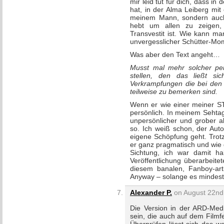
mir leid tut für dich, dass i
hat, in der Alma Leiberg mit
meinem Mann, sondern auch 
hebt um allen zu zeigen,
Transvestit ist. Wie kann ma
unvergesslicher Schütter-Mo
Was aber den Text angeht…
Musst mal mehr solcher pe
stellen, den das ließt si
Verkrampfungen die bei den 
teilweise zu bemerken sind.
Wenn er wie einer meiner STB
persönlich. In meinem Sehtage
unpersönlicher und grober a
so. Ich weiß schon, der Aut
eigene Schöpfung geht. Trotz
er ganz pragmatisch und wie 
Sichtung, ich war damit ha
Veröffentlichung überarbeit
diesem banalen, Fanboy-art
Anyway – solange es mindeste
Alexander P.
on August 22nd,
Die Version in der ARD-Medi
sein, die auch auf dem Filmfe