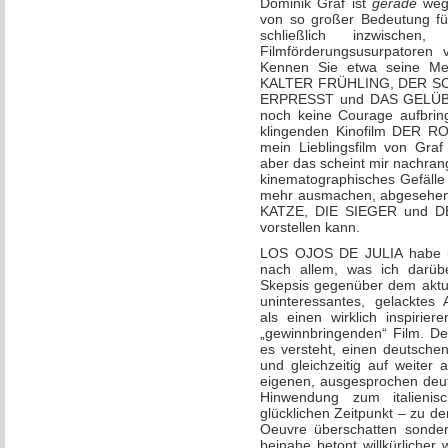
Dominik Graf ist
gerade
wege
von so großer Bedeutung fü
schließlich inzwische
Filmförderungsusurpatoren 
Kennen Sie etwa seine M
KALTER FRÜHLING, DER S
ERPRESST und DAS GELÜBDE 
noch keine Courage aufbring
klingenden Kinofilm DER R
mein Lieblingsfilm von Graf
aber das scheint mir nachrangi
kinematographisches Gefälle
mehr ausmachen, abgesehen v
KATZE, DIE SIEGER und DER
vorstellen kann.
LOS OJOS DE JULIA habe ich
nach allem, was ich darüb
Skepsis gegenüber dem aktue
uninteressantes, gelacktes
als einen wirklich inspiri
„gewinnbringenden“ Film. 
es versteht, einen deutsche
und gleichzeitig auf weiter 
eigenen, ausgesprochen deut
Hinwendung zum italieni
glücklichen Zeitpunkt – zu de
Oeuvre überschatten sondern
beinahe betont willkürlicher