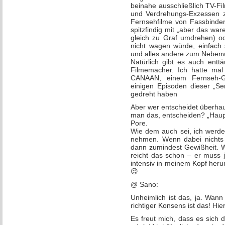
beinahe ausschließlich TV-Fil
und Verdrehungs-Exzessen z
Fernsehfilme von Fassbin
spitzfindig mit „aber das wa
gleich zu Graf umdrehen) o
nicht wagen würde, einfac
und alles andere zum Nebenw
Natürlich gibt es auch entt
Filmemacher. Ich hatte mal 
CANAAN, einem Fernseh-G
einigen Episoden dieser „Se
gedreht haben
Aber wer entscheidet überha
man das, entscheiden? „Haup
Pore.
Wie dem auch sei, ich werd
nehmen. Wenn dabei nichts f
dann zumindest Gewißheit. W
reicht das schon – er muss 
intensiv in meinem Kopf h
😉
@ Sano:
Unheimlich ist das, ja. Wann
richtiger Konsens ist das! Hi
Es freut mich, dass es sich 