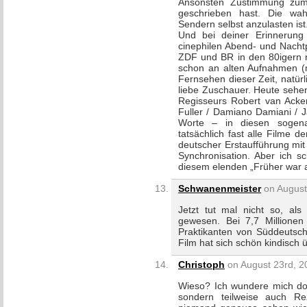
Ansonsten Zustimmung zum 
geschrieben hast. Die wahr
Sendern selbst anzulasten ist
Und bei deiner Erinnerung
cinephilen Abend- und Nach
ZDF und BR in den 80igern n
schon an alten Aufnahmen (
Fernsehen dieser Zeit, natür
liebe Zuschauer. Heute sehen
Regisseurs Robert van Acke
Fuller / Damiano Damiani / 
Worte – in diesen sogenan
tatsächlich fast alle Filme 
deutscher Erstaufführung mit 
Synchronisation. Aber ich s
diesem elenden „Früher war a
Schwanenmeister
on August
Jetzt tut mal nicht so, als 
gewesen. Bei 7,7 Millione
Praktikanten von Süddeutsc
Film hat sich schön kindisch 
Christoph
on August 23rd, 2
Wieso? Ich wundere mich do
sondern teilweise auch R