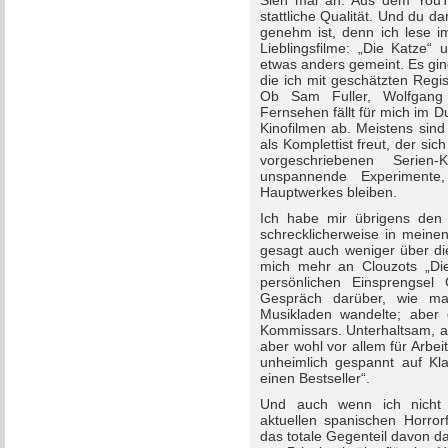
Sieh mal an: Aus dem YouTu
stattliche Qualität. Und du da
genehm ist, denn ich lese 
Lieblingsfilme: „Die Katze“
etwas anders gemeint. Es gi
die ich mit geschätzten Reg
Ob Sam Fuller, Wolfgang
Fernsehen fällt für mich im 
Kinofilmen ab. Meistens sin
als Komplettist freut, der s
vorgeschriebenen Serien-
unspannende Experimente,
Hauptwerkes bleiben.
Ich habe mir übrigens den P
schrecklicherweise in meine
gesagt auch weniger über die
mich mehr an Clouzots „Die 
persönlichen Einsprengsel
Gespräch darüber, wie m
Musikladen wandelte; aber
Kommissars. Unterhaltsam, ab
aber wohl vor allem für Arbei
unheimlich gespannt auf Kl
einen Bestseller“.
Und auch wenn ich nicht 
aktuellen spanischen Horrorf
das totale Gegenteil davon d