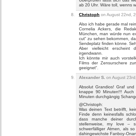
Überprüfen lässt sich das w
ab 20 Uhr. Wäre toll, wenns w
Christoph
on August 22nd, 2
Also ich habe gerade mal rei
Cornelia Ackers, die Reda
München, man würde nun exkl
cut“ zu sehen bekommen, dass
Sendeplatz finden könne. Seh
Aber vielleicht erscheint
irgendwann.
Ich könnte mir auch vorstel
Films der Zensurschere zum 
geeignet“.
Alexander S.
on August 23rd,
Absolut Grandios! Graf und 
knappe 90 Minuten!!! Auch
Minuten durchgängig Schang
@Christoph:
Was deinen Text betrifft, k
Finde denn keinesfalls schl
dass manche deiner durch
stellenweise, my love – 
schwerfälliger Atmen, als so
dahingewichste Fanboy-Ona