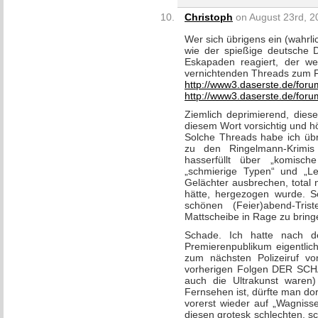
Christoph
on August 23rd, 2
Wer sich übrigens ein (wahrl
wie der spießige deutsche D
Eskapaden reagiert, der we
vernichtenden Threads zum 
http://www3.daserste.de/for
http://www3.daserste.de/for
Ziemlich deprimierend, diese
diesem Wort vorsichtig und hö
Solche Threads habe ich übr
zu den Ringelmann-Krimi
hasserfüllt über „komisch
„schmierige Typen“ und „Le
Gelächter ausbrechen, total 
hätte, hergezogen wurde. S
schönen (Feier)abend-Tris
Mattscheibe in Rage zu bring
Schade. Ich hatte nach d
Premierenpublikum eigentlich
zum nächsten Polizeiruf v
vorherigen Folgen DER S
auch die Ultrakunst waren
Fernsehen ist, dürfte man do
vorerst wieder auf „Wagniss
diesen grotesk schlechten, 