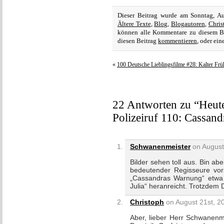
Dieser Beitrag wurde am Sonntag, A
Ältere Texte
,
Blog
,
Blogautoren
,
Chris
können alle Kommentare zu diesem B
diesen Beitrag
kommentieren
, oder ei
«
100 Deutsche Lieblingsfilme #28: Kalter Frü
22 Antworten zu “Heut
Polizeiruf 110: Cassan
Schwanenmeister
on August 
Bilder sehen toll aus. Bin a
bedeutender Regisseure vors
„Cassandras Warnung“ etwa 
Julia“ heranreicht. Trotzdem 
Christoph
on August 21st, 20
Aber, lieber Herr Schwanenm