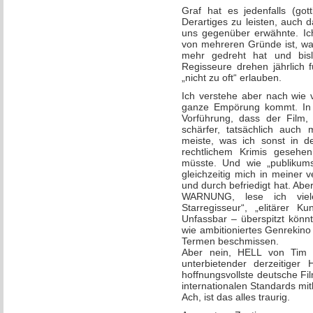
Graf hat es jedenfalls (got
Derartiges zu leisten, auch d
uns gegenüber erwähnte. Ich
von mehreren Gründe ist, w
mehr gedreht hat und bisl
Regisseure drehen jährlich 
„nicht zu oft“ erlauben.
Ich verstehe aber nach wie v
ganze Empörung kommt. In 
Vorführung, dass der Film, 
schärfer, tatsächlich auch 
meiste, was ich sonst in de
rechtlichem Krimis gesehe
müsste. Und wie „publikumsn
gleichzeitig mich in meiner 
und durch befriedigt hat. Ab
WARNUNG, lese ich viel
Starregisseur“, „elitärer K
Unfassbar – überspitzt kön
wie ambitioniertes Genrekino
Termen beschmissen.
Aber nein, HELL von Tim 
unterbietender derzeitiger 
hoffnungsvollste deutsche Fi
internationalen Standards mit
Ach, ist das alles traurig.