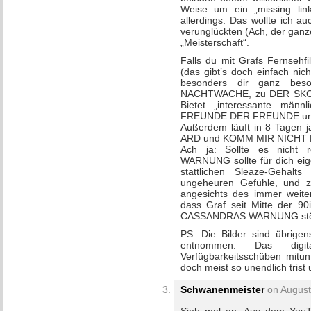
Weise um ein „missing link
allerdings. Das wollte ich a
verunglückten (Ach, der ganze 
„Meisterschaft“.
Falls du mit Grafs Fernsehfil
(das gibt’s doch einfach nich
besonders dir ganz beso
NACHTWACHE, zu DER SKORPI
Bietet „interessante männ
FREUNDE DER FREUNDE un
Außerdem läuft in 8 Tagen ja
ARD und KOMM MIR NICHT NAC
Ach ja: Sollte es nicht
WARNUNG sollte für dich eige
stattlichen Sleaze-Gehalt
ungeheuren Gefühle, und zw
angesichts des immer weiter
dass Graf seit Mitte der 90
CASSANDRAS WARNUNG stößt 
PS: Die Bilder sind übrigen
entnommen. Das digita
Verfügbarkeitsschüben mitun
doch meist so unendlich trist
Schwanenmeister
on August 