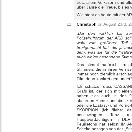
trotz allem Volkszorn und a
über Jahre die Treue, bis es
Wie steht es heute mit der A
Christoph
on August 23rd, 2
„
Bei den wirklich bis zur
Polizeirufforum der ARD sol
wohl zum größeren Teil ei
breitgemacht hat, die ja auc
dem, was sie für die “wahre
auch einige besonnene Stim
Das stimmt natürlich, trot
Stimmen, die in ihren Verri
immer noch ziemlich erschlag
Film denn konkret gemundet
Ich schätze, dass CASSAN
Grafs ist, der sich mit eine
haben sich auch in den 90
absurden Humor und die „ko
oder die Ecstasy- und Porno-
SKORPION (ich *liebe* d
beschwingten Tanz an
Hauptverdächtigen in D
Feuilletons hat selbst I
Schelte bezogen von der „St