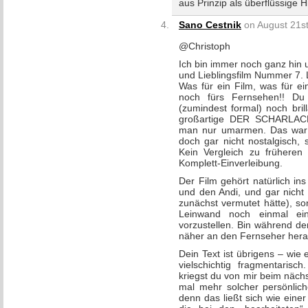
aus Prinzip als überflüssige 
Sano Cestnik
on August 21st
@Christoph
Ich bin immer noch ganz hin
und Lieblingsfilm Nummer 7.
Was für ein Film, was für e
noch fürs Fernsehen!! D
(zumindest formal) noch bril
großartige DER SCHARLAC
man nur umarmen. Das war w
doch gar nicht nostalgisch, 
Kein Vergleich zu früheren 
Komplett-Einverleibung.
Der Film gehört natürlich ins
und den Andi, und gar nicht
zunächst vermutet hätte),
Leinwand noch einmal ein
vorzustellen. Bin während d
näher an den Fernseher heran
Dein Text ist übrigens – wie e
vielschichtig fragmentaris
kriegst du von mir beim näc
mal mehr solcher persönlich
denn das ließt sich wie ein