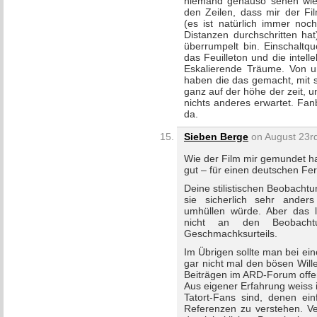
niemand genauso sehen wie 
den Zeilen, dass mir der Fi
(es ist natürlich immer noch
Distanzen durchschritten ha
überrumpelt bin. Einschaltq
das Feuilleton und die intelle
Eskalierende Träume. Von u
haben die das gemacht, mit 
ganz auf der höhe der zeit, 
nichts anderes erwartet. Fa
da.
Sieben Berge
on August 23rd
Wie der Film mir gemundet ha
gut – für einen deutschen Fe
Deine stilistischen Beobacht
sie sicherlich sehr ander
umhüllen würde. Aber das 
nicht an den Beobacht
Geschmachksurteils.
Im Übrigen sollte man bei ein
gar nicht mal den bösen Will
Beiträgen im ARD-Forum offe
Aus eigener Erfahrung weiss i
Tatort-Fans sind, denen ein
Referenzen zu verstehen. Ve