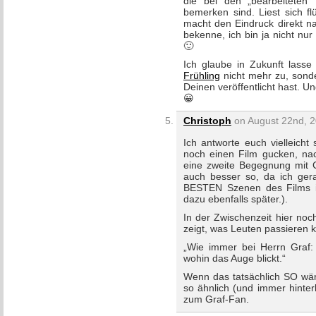
die bei den „bearbeiteten“
bemerken sind. Liest sich fl
macht den Eindruck direkt na
bekenne, ich bin ja nicht nu
🙂
Ich glaube in Zukunft lasse
Frühling
nicht mehr zu, sonde
Deinen veröffentlicht hast. 
😀
Christoph
on August 22nd, 2
Ich antworte euch vielleicht
noch einen Film gucken, na
eine zweite Begegnung mit C
auch besser so, da ich ger
BESTEN Szenen des Films in
dazu ebenfalls später.).
In der Zwischenzeit hier noc
zeigt, was Leuten passieren k
„Wie immer bei Herrn Graf:
wohin das Auge blickt.“
Wenn das tatsächlich SO wär
so ähnlich (und immer hinter
zum Graf-Fan.