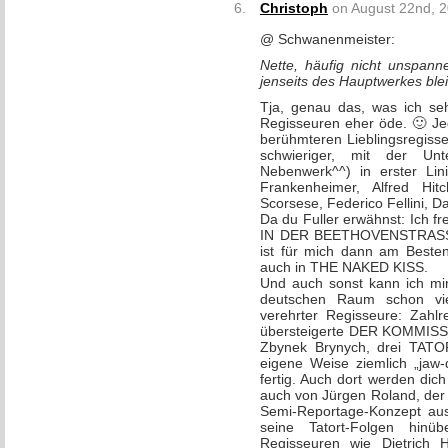
Christoph
on August 22nd, 2
@ Schwanenmeister:
Nette, häufig nicht unspann
jenseits des Hauptwerkes ble
Tja, genau das, was ich seh
Regisseuren eher öde. 🙂 Je
berühmteren Lieblingsregiss
schwieriger, mit der Un
Nebenwerk^^) in erster Li
Frankenheimer, Alfred Hit
Scorsese, Federico Fellini, 
Da du Fuller erwähnst: Ich 
IN DER BEETHOVENSTRASSE a
ist für mich dann am Besten
auch in THE NAKED KISS.
Und auch sonst kann ich mir
deutschen Raum schon vi
verehrter Regisseure: Zahlr
übersteigerte DER KOMMISS
Zbynek Brynych, drei TATOR
eigene Weise ziemlich „jaw-
fertig. Auch dort werden dich
auch von Jürgen Roland, der 
Semi-Reportage-Konzept a
seine Tatort-Folgen hinü
Regisseuren wie Dietrich 