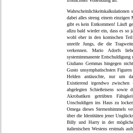
fröhlichster Vollendung ab.
Wahrscheinlichkeitskalkulationen 
dabei alles streng einem einzigen
gibt es kein Entkommen! Läuft ger
allzu bald wieder ein, dass es so 
wohl eher in den komischen Teil 
unreife Jungs, die die Tragweit
verkennen. Mario Adorfs lieb
systemimmanente Entschuldigung mi
Giuliano Gemmas hingegen nicht. 
Gusto unsymphatischsten Figuren 
Helden antäuschte, nur um da
Existierend irgendwo zwischen 
abgelegten Schießeisens sowie d
Akrobatiken getrübten Fähig
Unschuldigen ins Haus zu locken
Omega dieses Sternenhimmels ver
über die Identitäten jener Unglück
Billy und Harry in der mögliche
italienischen Westens erstmals aufe