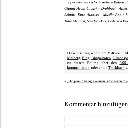
…e per tetto un cielo di stelle
– Italien 1
Gianni Hecht Lucari – Drehbuch: Alber
Schnitt: Enzo Alabiso – Musik: Ennio 
Julie Menard, Sandro Dori, Federico Boi
Dieser Beitrag wurde am Mittwoch, M
Malberg
,
Blog
,
Blogautoren
,
Filmbesp
zu diesem Beitrag über den
RSS 
kommentieren
, oder einen
Trackback
vo
«
‚The pain of being a woman is too severe!‘ –
Kommentar hinzufügen