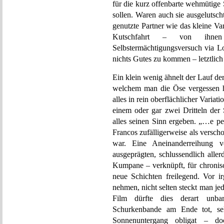
für die kurz offenbarte wehmütige S
sollen. Waren auch sie ausgelutsch
genutzte Partner wie das kleine Va
Kutschfahrt – von ihnen 
Selbstermächtigungsversuch via Lo
nichts Gutes zu kommen – letztlic
Ein klein wenig ähnelt der Lauf de
welchem man die Öse vergessen h
alles in rein oberflächlicher Vari
einem oder gar zwei Dritteln der
alles seinen Sinn ergeben. „…e per 
Francos zufälligerweise als versch
war. Eine Aneinanderreihung 
ausgeprägten, schlussendlich alle
Kumpane – verknüpft, für chroni
neue Schichten freilegend. Vor 
nehmen, nicht selten steckt man je
Film dürfte dies derart unbar
Schurkenbande am Ende tot, sel
Sonnenuntergang obligat – d