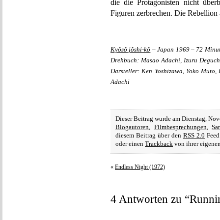
die die Protagonisten nicht über
Figuren zerbrechen. Die Rebellion 
Kyôsô jôshi-kô
– Japan 1969 – 72 Minut
Drehbuch: Masao Adachi, Izuru Deguchi
Darsteller: Ken Yoshizawa, Yoko Muto,
Adachi
Dieser Beitrag wurde am Dienstag, No
Blogautoren
,
Filmbesprechungen
,
Sa
diesem Beitrag über den
RSS 2.0
Feed 
oder einen
Trackback
von ihrer eigenen
«
Endless Night (1972)
4 Antworten zu “Runni