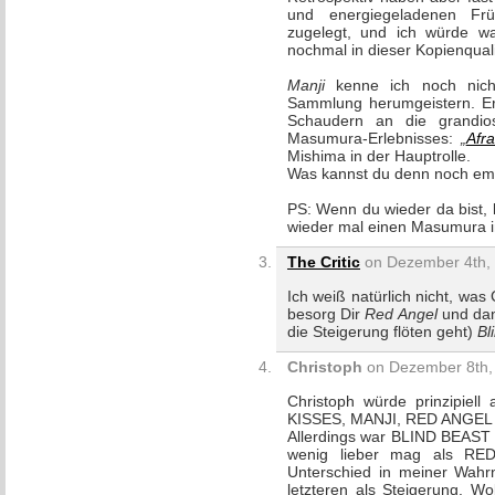
und energiegeladenen Frü
zugelegt, und ich würde wa
nochmal in dieser Kopienquali
Manji
kenne ich noch nich
Sammlung herumgeistern. Er
Schaudern an die grandio
Masumura-Erlebnisses:
„
Afra
Mishima in der Hauptrolle.
Was kannst du denn noch em
PS: Wenn du wieder da bist, 
wieder mal einen Masumura i
The Critic
on Dezember 4th, 
Ich weiß natürlich nicht, wa
besorg Dir
Red Angel
und dana
die Steigerung flöten geht)
Bl
Christoph
on Dezember 8th, 
Christoph würde prinzipiell
KISSES, MANJI, RED ANGEL 
Allerdings war BLIND BEAST 
wenig lieber mag als RED
Unterschied in meiner Wahr
letzteren als Steigerung. W