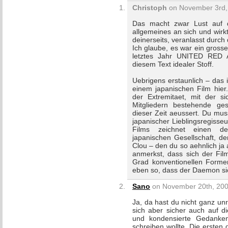
Christoph
on November 3rd, 
Das macht zwar Lust auf d
allgemeines an sich und wir
deinerseits, veranlasst durch
Ich glaube, es war ein grosse
letztes Jahr UNITED RED
diesem Text idealer Stoff.
Uebrigens erstaunlich – das i
einem japanischen Film hier.
der Extremitaet, mit der s
Mitgliedern bestehende gese
dieser Zeit aeussert. Du mu
japanischer Lieblingsregisse
Films zeichnet einen de
japanischen Gesellschaft, d
Clou – den du so aehnlich ja
anmerkst, dass sich der Fil
Grad konventionellen Formen
eben so, dass der Daemon sic
Sano
on November 20th, 200
Ja, da hast du nicht ganz unre
sich aber sicher auch auf di
und kondensierte Gedankens
schreiben wollte. Die ersten