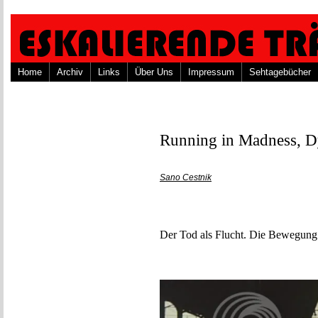
Home
Archiv
Links
Über Uns
Impressum
Sehtagebücher
Running in Madness, D
Sano Cestnik
Der Tod als Flucht. Die Bewegung 