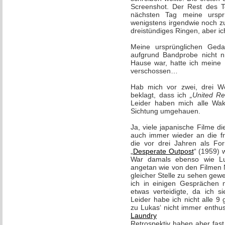
Screenshot. Der Rest des Te
nächsten Tag meine urspr
wenigstens irgendwie noch z
dreistündiges Ringen, aber ic
Meine ursprünglichen Geda
aufgrund Bandprobe nicht n
Hause war, hatte ich meine I
verschossen…
Hab mich vor zwei, drei W
beklagt, dass ich
„United R
Leider haben mich alle Wa
Sichtung umgehauen.
Ja, viele japanische Filme d
auch immer wieder an die f
die vor drei Jahren als For
„
Desperate Outpost
“ (1959) 
War damals ebenso wie Lu
angetan wie von den Filmen 
gleicher Stelle zu sehen gew
ich in einigen Gesprächen 
etwas verteidigte, da ich s
Leider habe ich nicht alle 9
zu Lukas‘ nicht immer enthu
Laundry
Retrospektiv haben aber fast