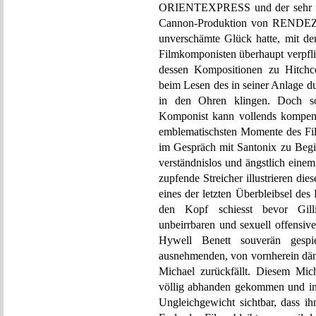
ORIENTEXPRESS und der sehr frei
Cannon-Produktion von RENDE
unverschämte Glück hatte, mit d
Filmkomponisten überhaupt verpflic
dessen Kompositionen zu Hit
beim Lesen des in seiner Anlage 
in den Ohren klingen. Doch so
Komponist kann vollends kompensi
emblematischsten Momente des Fi
im Gespräch mit Santonix zu Beginn
verständnislos und ängstlich einem
zupfende Streicher illustrieren di
eines der letzten Überbleibsel d
den Kopf schiesst bevor Gill
unbeirrbaren und sexuell offensi
Hywell Benett souverän gespi
ausnehmenden, von vornherein däm
Michael zurückfällt. Diesem Mic
völlig abhanden gekommen und in 
Ungleichgewicht sichtbar, dass ih