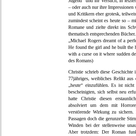
Jugend“ und ihr Versuch, in letzt
– oder auch nur ihre Impressionen 
und Kritikern eher grotesk, teilweis
zumindest scheint es heute so – m
Romane und zielte direkt ins Schw
thematisch entsprechenden Bücher.
„Michael Rogers dreamt of a perfe
He found the girl and he built the h
with a curse on it where sudden d
des Romans)
Christie schrieb diese Geschichte 
77jähriges, weibliches Relikt au
„heute“ einzufühlen. Es ist nicht
bescheinigten, sich selbst neu er
hatte Christie diesen erstaunli
absolviert um dem mit Horrore
verstörende Wirkung zu sichern.
Passagen doch die gerunzelte Stir
Winden bei der stellenweise una
Aber trotzdem: Der Roman funkt