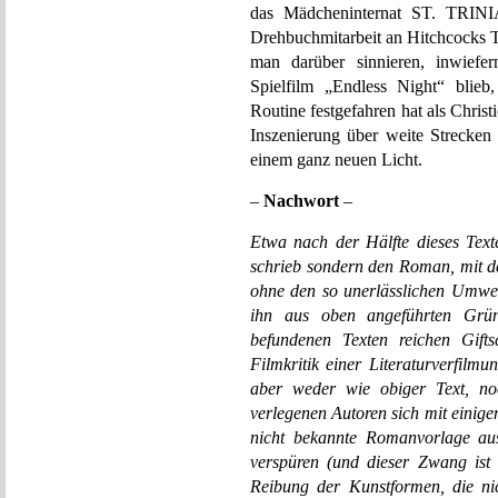
das Mädcheninternat ST. TRINIA
Drehbuchmitarbeit an Hitchcock
man darüber sinnieren, inwiefern 
Spielfilm „Endless Night“ blieb,
Routine festgefahren hat als Chris
Inszenierung über weite Strecken 
einem ganz neuen Licht.
–
Nachwort
–
E
twa nach der Hälfte dieses Text
schrieb sondern den Roman, mit d
ohne den so unerlässlichen Umweg 
ihn aus oben angeführten Grü
befundenen Texten reichen Gifts
Filmkritik einer Literaturverfilmun
aber weder wie obiger Text, noc
verlegenen Autoren sich mit einige
nicht bekannte Romanvorlage aus
verspüren (und dieser Zwang ist 
Reibung der Kunstformen, die ni