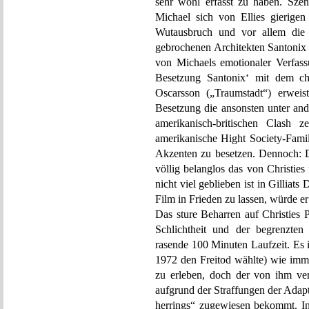
sehr wohl erfasst zu haben. Szen
Michael sich von Ellies gierigen
Wutausbruch und vor allem die z
gebrochenen Architekten Santonix 
von Michaels emotionaler Verfassu
Besetzung Santonix‘ mit dem cha
Oscarsson („Traumstadt“) erweist
Besetzung die ansonsten unter an
amerikanisch-britischen Clash z
amerikanische Hight Society-Famili
Akzenten zu besetzen. Dennoch: De
völlig belanglos das von Christies
nicht viel geblieben ist in Gilliats
Film in Frieden zu lassen, würde er 
Das sture Beharren auf Christies Pl
Schlichtheit und der begrenzten
rasende 100 Minuten Laufzeit. Es i
1972 den Freitod wählte) wie imm
zu erleben, doch der von ihm ver
aufgrund der Straffungen der Adap
herrings“ zugewiesen bekommt. In 