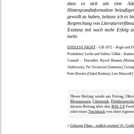
dass es sich um eine Ada
Hintergrundinformation beizufüge
gewollt zu haben, belasse ich es hi
Besprechung von Literaturverfilmun
Existenz mit noch mehr Erfolg a
mehr.
ENDLESS NIGHT
– GB 1972 – Regie und Dre
Produktion: Leslie und Sidney Gilliat – Kam
Connell – Darsteller: Hywel Bennett (Michael
Andersson), Per Oscarsson (Santonix), George
Peter Bowles (Onkel Reuben), Lois Maxwell (
Dieser Beitrag wurde am Freitag, Okt
Blogautoren
,
Christoph
,
Filmbesprech
diesem Beitrag über den
RSS 2.0
Feed 
oder einen
Trackback
von ihrer eigenen
«
Geborgte Filme – endlich gesehen! #1: Groß