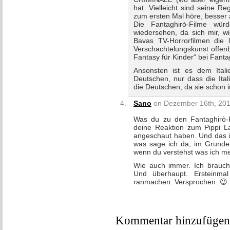
hat. Vielleicht sind seine R
zum ersten Mal höre, besser 
Die Fantaghirò-Filme wür
wiedersehen, da sich mir, w
Bavas TV-Horrorfilmen die 
Verschachtelungskunst offen
Fantasy für Kinder“ bei Fanta
Ansonsten ist es dem Ital
Deutschen, nur dass die Ital
die Deutschen, da sie schon
Sano
on Dezember 16th, 201
Was du zu den Fantaghirò-
deine Reaktion zum Pippi L
angeschaut haben. Und das is
was sage ich da, im Grunde
wenn du verstehst was ich 
Wie auch immer. Ich brauc
Und überhaupt. Ersteinma
ranmachen. Versprochen. 😉
Kommentar hinzufügen