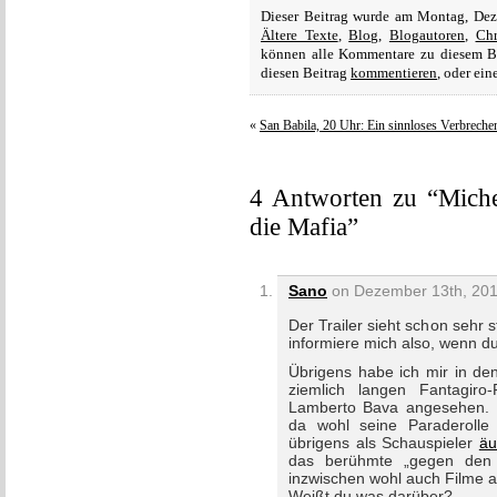
Dieser Beitrag wurde am Montag, Dez
Ältere Texte
,
Blog
,
Blogautoren
,
Chr
können alle Kommentare zu diesem B
diesen Beitrag
kommentieren
, oder ei
«
San Babila, 20 Uhr: Ein sinnloses Verbreche
4 Antworten zu “Miche
die Mafia”
Sano
on Dezember 13th, 201
Der Trailer sieht schon sehr
informiere mich also, wenn d
Übrigens habe ich mir in den
ziemlich langen Fantagiro
Lamberto Bava angesehen. 
da wohl seine Paraderolle 
übrigens als Schauspieler
äu
das berühmte „gegen den 
inzwischen wohl auch Filme a
Weißt du was darüber?