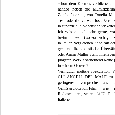
schon dem Kosmos verblichenen i
nahtlos neben die Mumifizieru
Zombiefizierung von Ornella Mut
Testi oder die verwahrloste Veron
in superfizielle Nebensächlichkeit
Ich wüsste doch sehr gerne, was
bestimmt beehrt) so von sich gibt 
in Italien vergleichen ließe mit 
geradezu ikonoklastische Übervä
oder Armin Müller-Stahl innehaben?
jüngsten Werk anscheinend keine p
in seinem Oeuvre?
Vermutlich müßige Spekulation. 
GLI ANGELI DEL MALE zu freu
geringeres verspreche als ei
Gangsterploitation-Film, wie
Radieschenregisseure a là Uli Ede
Italiener.