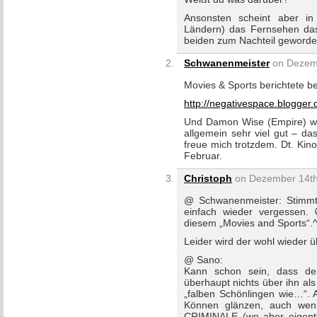
Ansonsten scheint aber in
Ländern) das Fernsehen das
beiden zum Nachteil geworden
Schwanenmeister
on Dezemb
Movies & Sports berichtete ber
http://negativespace.blogger.
Und Damon Wise (Empire) war
allgemein sehr viel gut – da
freue mich trotzdem. Dt. Kino
Februar.
Christoph
on Dezember 14th,
@ Schwanenmeister: Stimmt
einfach wieder vergessen. 
diesem „Movies and Sports“.
Leider wird der wohl wieder üb
@ Sano:
Kann schon sein, dass der
überhaupt nichts über ihn al
„falben Schönlingen wie…“. 
Können glänzen, auch wen
CRIMINALE (wo aber eigentl