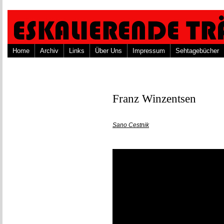
Home
Archiv
Links
Über Uns
Impressum
Sehtagebücher
Franz Winzentsen
Sano Cestnik