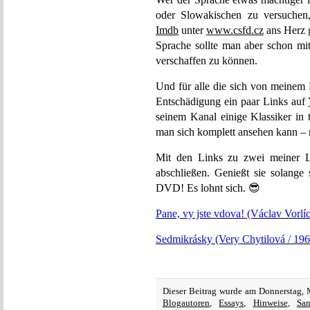
oder Slowakischen zu versuchen,
Imdb
unter
www.csfd.cz
ans Herz g
Sprache sollte man aber schon mit
verschaffen zu können.
Und für alle die sich von meinem P
Entschädigung ein paar Links auf
seinem Kanal einige Klassiker in 
man sich komplett ansehen kann – 
Mit den Links zu zwei meiner Li
abschließen. Genießt sie solange 
DVD! Es lohnt sich. 😎
Pane, vy jste vdova!
(Václav Vorlíc
Sedmikrásky (Very Chytilová / 196
Dieser Beitrag wurde am Donnerstag, 
Blogautoren
,
Essays
,
Hinweise
,
Sa