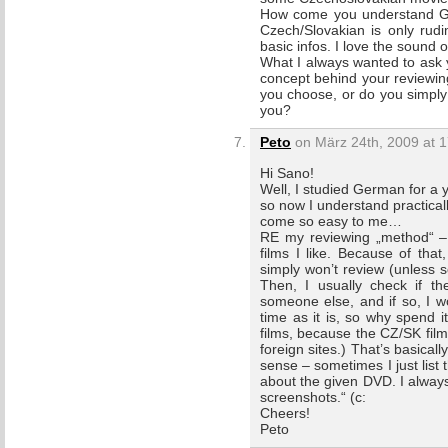
How come you understand G
Czech/Slovakian is only rudi
basic infos. I love the sound of
What I always wanted to ask y
concept behind your reviewing
you choose, or do you simply p
you?
Peto
on März 24th, 2009 at 1
Hi Sano!
Well, I studied German for a
so now I understand practical
come so easy to me…
RE my reviewing „method“ – f
films I like. Because of that,
simply won’t review (unless s
Then, I usually check if th
someone else, and if so, I won
time as it is, so why spend i
films, because the CZ/SK film
foreign sites.) That’s basical
sense – sometimes I just list 
about the given DVD. I alway
screenshots.“ (c:
Cheers!
Peto