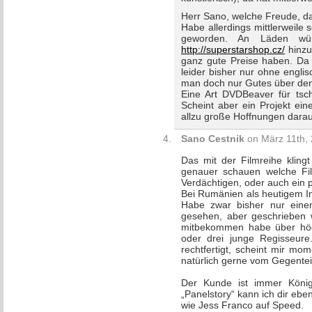
Herr Sano, welche Freude, d
Habe allerdings mittlerweile
geworden. An Läden w
http://superstarshop.cz/
hinzuf
ganz gute Preise haben. Da 
leider bisher nur ohne englisc
man doch nur Gutes über den
Eine Art DVDBeaver für tsc
Scheint aber ein Projekt ein
allzu große Hoffnungen darau
Sano Cestnik
on März 11th, 
Das mit der Filmreihe klin
genauer schauen welche Film
Verdächtigen, oder auch ein p
Bei Rumänien als heutigem Inn
Habe zwar bisher nur einen
gesehen, aber geschrieben 
mitbekommen habe über höc
oder drei junge Regisseure
rechtfertigt, scheint mir mo
natürlich gerne vom Gegentei
Der Kunde ist immer König
„Panelstory“ kann ich dir ebe
wie Jess Franco auf Speed.