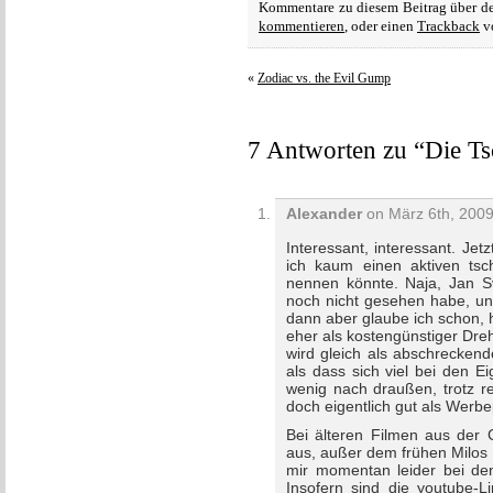
Kommentare zu diesem Beitrag über 
kommentieren
, oder einen
Trackback
vo
«
Zodiac vs. the Evil Gump
7 Antworten zu “Die T
Alexander
on März 6th, 2009
Interessant, interessant. Jet
ich kaum einen aktiven tsc
nennen könnte. Naja, Jan S
noch nicht gesehen habe, und
dann aber glaube ich schon, 
eher als kostengünstiger Dre
wird gleich als abschreckend
als dass sich viel bei den E
wenig nach draußen, trotz re
doch eigentlich gut als Werbe
Bei älteren Filmen aus der 
aus, außer dem frühen Milos
mir momentan leider bei de
Insofern sind die youtube-L