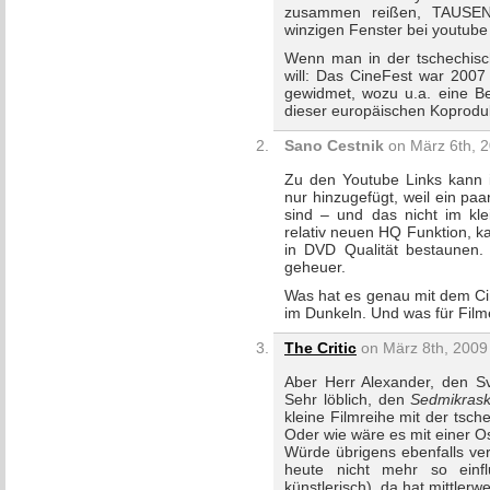
zusammen reißen, TAUSE
winzigen Fenster bei youtube 
Wenn man in der tschechisc
will: Das CineFest war 2007
gewidmet, wozu u.a. eine Beg
dieser europäischen Koproduk
Sano Cestnik
on März 6th, 2
Zu den Youtube Links kann i
nur hinzugefügt, weil ein paa
sind – und das nicht im kl
relativ neuen HQ Funktion, 
in DVD Qualität bestaunen. 
geheuer.
Was hat es genau mit dem Cin
im Dunkeln. Und was für Film
The Critic
on März 8th, 2009 
Aber Herr Alexander, den S
Sehr löblich, den
Sedmikras
kleine Filmreihe mit der tsch
Oder wie wäre es mit einer O
Würde übrigens ebenfalls ve
heute nicht mehr so einfl
künstlerisch), da hat mittle