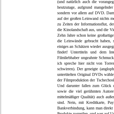
(und natürlich auch die vorange
heutzutage, aufgrund mangelnder
sondern vor allem auf DVD. Dami
auf der großen Leinwand nichts m
zu Zeiten der Informationsflut, de
die Kinolandschaft aus, und die Viel
Zehn Jahre schon keine großartig
die Leinwände gebracht haben, s
einiges an Schätzen wieder ausgeg
findet! Untertiteln und dem Int
Filmliebhaber ungeahnte Schmuck
ich spreche hier nicht von Torr
schwirren). Der geneigte (anglop
untertitelten Original DVDs wählen
der Filmproduktion der Tschechosl
Und darunter fallen zum Glück ni
sowie die viel gerühmten Autore
mittelmäßiger Qualität) auch auße
sind. Nein, mit Kreditkarte, Pa
Bankverbindung, kann man direkt 
Produkte zugreifen, und wer auf Unt