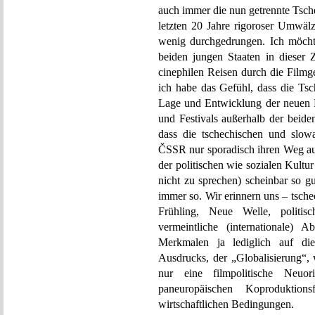
auch immer die nun getrennte Tsch
letzten 20 Jahre rigoroser Umwälzu
wenig durchgedrungen. Ich möchte
beiden jungen Staaten in dieser Z
cinephilen Reisen durch die Filmge
ich habe das Gefühl, dass die T
Lage und Entwicklung der neuen Na
und Festivals außerhalb der beiden 
dass die tschechischen und slo
ČSSR nur sporadisch ihren Weg au
der politischen wie sozialen Kultu
nicht zu sprechen) scheinbar so g
immer so. Wir erinnern uns – tsch
Frühling, Neue Welle, politisc
vermeintliche (internationale) 
Merkmalen ja lediglich auf die
Ausdrucks, der „Globalisierung“,
nur eine filmpolitische Neuor
paneuropäischen Koproduktions
wirtschaftlichen Bedingungen.