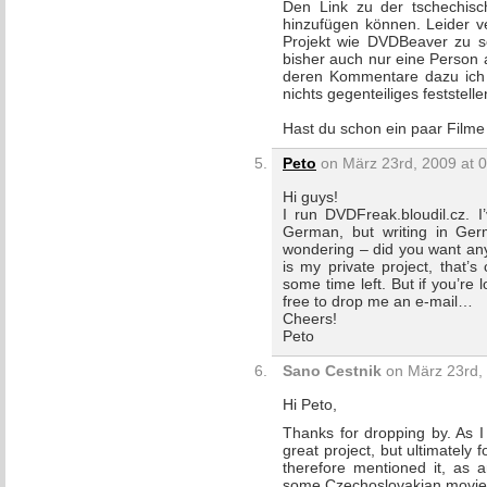
Den Link zu der tschechis
hinzufügen können. Leider v
Projekt wie DVDBeaver zu sei
bisher auch nur eine Person 
deren Kommentare dazu ich b
nichts gegenteiliges feststelle
Hast du schon ein paar Filme 
Peto
on März 23rd, 2009 at 
Hi guys!
I run DVDFreak.bloudil.cz. 
German, but writing in Germ
wondering – did you want any
is my private project, that’
some time left. But if you’re
free to drop me an e-mail…
Cheers!
Peto
Sano Cestnik
on März 23rd, 
Hi Peto,
Thanks for dropping by. As I 
great project, but ultimately fo
therefore mentioned it, as a
some Czechoslovakian movie