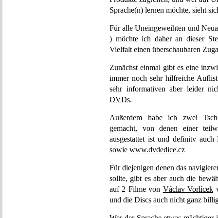
Sprache(n) lernen möchte, sieht si
Für alle Uneingeweihten und Neu
) möchte ich daher an dieser St
Vielfalt einen überschaubaren Zugan
Zunächst einmal gibt es eine inzw
immer noch sehr hilfreiche Auflis
sehr informativen aber leider ni
DVDs
.
Außerdem habe ich zwei Tschech
gemacht, von denen einer teilw
ausgestattet ist und definitv auc
sowie
www.dvdedice.cz
Für diejenigen denen das navigiere
sollte, gibt es aber auch die bew
auf 2 Filme von
Václav Vorlícek
v
und die Discs auch nicht ganz bill
Wer der Sprache etwas mächtiger i