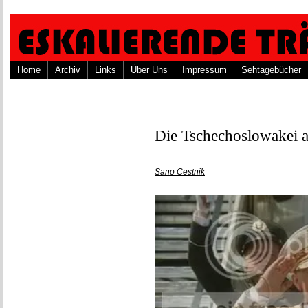
Home
Archiv
Links
Über Uns
Impressum
Sehtagebücher
Die Tschechoslowakei
Sano Cestnik