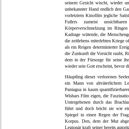
seinem Gesicht wischt, wieder un
unbekannter Hand endlich den Ga
vorletztem Kinofilm jegliche Sati
Fullers zumeist unsichtbar
Körperverschmelzung im Ringen 
Kadrage wütende, die Menschenges
die zeitlebens miterlebten Kriege 
als ein Reigen determinierter Erei
die Zunkunft die Vorsicht raubt, 
dem in der Fürsorge für seine i
wieder sein Gott erscheint, bevor 
Häuptling dieser verlorenen Seele
ein Mann von altväterlichem Leu
Paniagua in kaum quantifizierbare
Wisbars Film eigen, die Faszinati
Untergebenen durch das Brachlan
führt und doch bricht sie wie e
Spiegel in einen Regen der Frag
Korpus. Den, dem der Mut abgeh
Legionär kraft seiner bereits auto