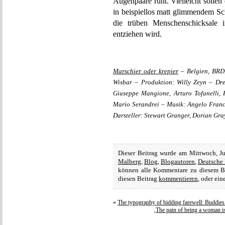
Augenpaare ruht. Vielleicht sollen 
in beispiellos matt glimmendem S
die trüben Menschenschicksale 
entziehen wird.
Marschier oder krepier
– Belgien, BRD,
Wisbar – Produktion: Willy Zeyn – Dr
Giuseppe Mangione, Arturo Tofanelli,
Mario Serandrei – Musik: Angelo Franc
Darsteller: Stewart Granger, Dorian Gray
Dieser Beitrag wurde am Mittwoch, J
Malberg
,
Blog
,
Blogautoren
,
Deutsche 
können alle Kommentare zu diesem B
diesen Beitrag
kommentieren
, oder ei
«
The typography of bidding farewell: Buddies
‚The pain of being a woman is