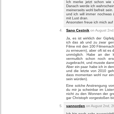
Ich merke jetzt schon wie 
Danach werde ich wahrschein
meinerseits wohl befreit sein
und ich will immer nochwas 
mit Lust dran.
Ansonsten freue ich mich auf 
Sano Cestnik
on August 2nd,
Ja, es ist wirklich der Gip
ich das ab und zu zwar gern
Filme mit den 100 Filmemach
zu erneuern), aber oft ist es
unmöglich. Habe an der le
vermutlich schon noch ers
zugebracht, und musste dann 
Aber ein paar habe ich in de
und die letzte von 2010 geh
dass momentan wohl nur ein D
sein würden).
Eine solche Anstrengung von
du mir ja scheinbar im List
nicht zu den Wonnen der gre
gar Christoph vorgestoßen bis
vannorden
on August 2nd, 2
Ich bin noch sehr zuversicht