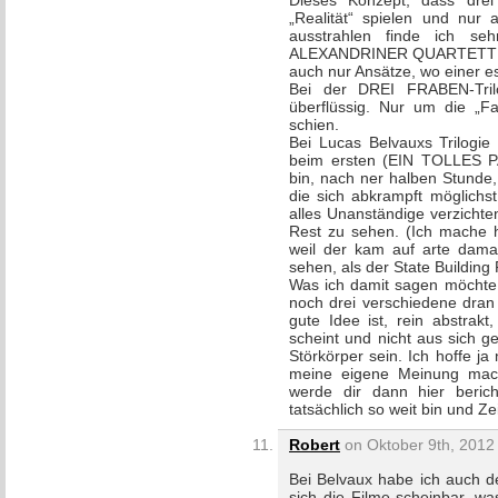
Dieses Konzept, dass drei
„Realität“ spielen und nur 
ausstrahlen finde ich s
ALEXANDRINER QUARTETT von
auch nur Ansätze, wo einer e
Bei der DREI FRABEN-Trilo
überflüssig. Nur um die „
schien.
Bei Lucas Belvauxs Trilogie 
beim ersten (EIN TOLLES 
bin, nach ner halben Stunde,
die sich abkrampft möglichst
alles Unanständige verzichte
Rest zu sehen. (Ich mache h
weil der kam auf arte dama
sehen, als der State Building
Was ich damit sagen möchte, 
noch drei verschiedene dran 
gute Idee ist, rein abstra
scheint und nicht aus sich g
Störkörper sein. Ich hoffe j
meine eigene Meinung mach
werde dir dann hier beric
tatsächlich so weit bin und Zei
Robert
on Oktober 9th, 2012 
Bei Belvaux habe ich auch d
sich die Filme scheinbar, wa