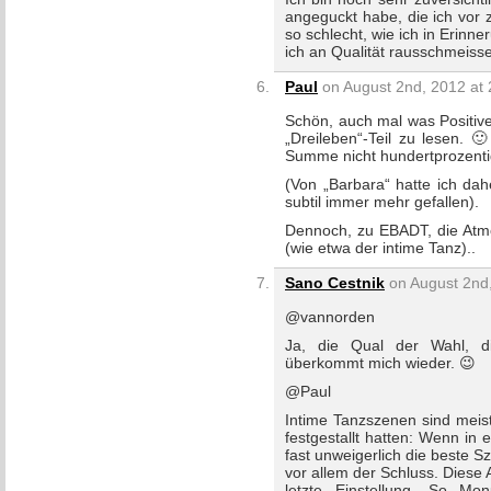
angeguckt habe, die ich vor zw
so schlecht, wie ich in Erinn
ich an Qualität rausschmeiss
Paul
on August 2nd, 2012 at 
Schön, auch mal was Positiv
„Dreileben“-Teil zu lesen. 
Summe nicht hundertprozenti
(Von „Barbara“ hatte ich da
subtil immer mehr gefallen).
Dennoch, zu EBADT, die Atmo
(wie etwa der intime Tanz)..
Sano Cestnik
on August 2nd,
@vannorden
Ja, die Qual der Wahl, di
überkommt mich wieder. 😉
@Paul
Intime Tanzszenen sind meist
festgestallt hatten: Wenn in
fast unweigerlich die beste 
vor allem der Schluss. Diese 
letzte Einstellung. So Mo