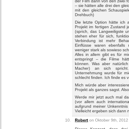
der Film dann von den zwei 
– sie hätten alle drei den gle
mit den gleichen Schauspiele
Drehbuch)
Die letzte Option hätte ich
Projekt im fertigen Zustand j
(sprich, das Langweiligste u
stehen eher für sich, funkti
Verbindung ist mehr Behau
Einflüsse waren ebenfalls
weniger stark als sowieso sc
Alles in allem gibt es für m
entspringt – die Filme hä
können. Was aber natürlich
Macher) an sich spricht.
Unternehmung wurde für mic
schlecht finden. Ich finde es 
Mich würde aber interessier
Projekt als ganzes sagst. Also
Werde mir jetzt auch mal da
(vor allem auch internationa
aufgrund meiner Unkenntnis
Vielleicht ergeben sich dann
Robert
on Oktober 9th, 2012 