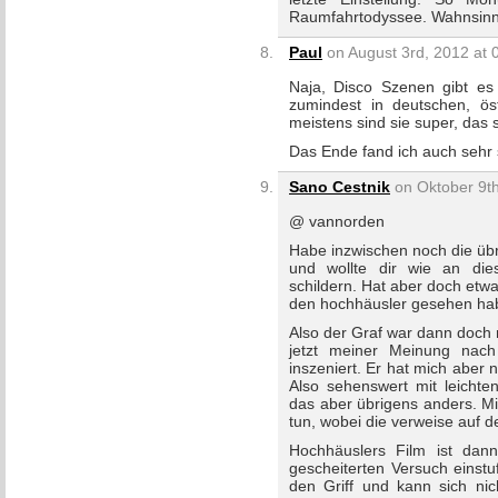
Raumfahrtodyssee. Wahnsinn
Paul
on August 3rd, 2012 at 
Naja, Disco Szenen gibt es 
zumindest in deutschen, ös
meistens sind sie super, das 
Das Ende fand ich auch sehr 
Sano Cestnik
on Oktober 9th
@ vannorden
Habe inzwischen noch die üb
und wollte dir wie an die
schildern. Hat aber doch etw
den hochhäusler gesehen ha
Also der Graf war dann doch 
jetzt meiner Meinung nach
inszeniert. Er hat mich aber 
Also sehenswert mit leichte
das aber übrigens anders. Mit
tun, wobei die verweise auf d
Hochhäuslers Film ist dan
gescheiterten Versuch einstu
den Griff und kann sich nic