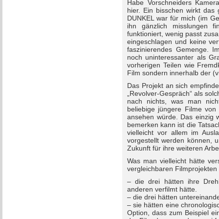
Habe Vorschneiders Kamera
hier. Ein bisschen wirkt da
DUNKEL war für mich (im Ge
ihn gänzlich misslungen fi
funktioniert, wenig passt zu
eingeschlagen und keine verf
faszinierendes Gemenge. Im 
noch uninteressanter als Gr
vorherigen Teilen wie Fremd
Film sondern innerhalb der (vi
Das Projekt an sich empfinde
„Revolver-Gespräch“ als solc
nach nichts, was man nic
beliebige jüngere Filme von
ansehen würde. Das einzig wi
bemerken kann ist die Tatsa
vielleicht vor allem im Aus
vorgestellt werden können, u
Zukunft für ihre weiteren Arbe
Was man vielleicht hätte v
vergleichbaren Filmprojekte
– die drei hätten ihre Dre
anderen verfilmt hätte.
– die drei hätten untereinand
– sie hätten eine chronologi
Option, dass zum Beispiel e