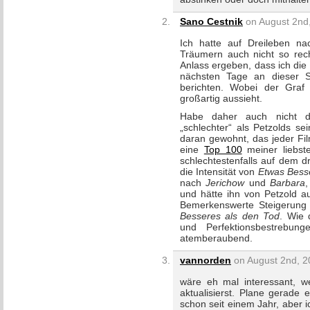
Sano Cestnik
on August 2nd,
Ich hatte auf Dreileben na
Träumern auch nicht so rech
Anlass ergeben, dass ich die
nächsten Tage an dieser S
berichten. Wobei der Graf
großartig aussieht.
Habe daher auch nicht di
„schlechter“ als Petzolds se
daran gewohnt, das jeder Fil
eine
Top 100
meiner liebst
schlechtestenfalls auf dem dr
die Intensität von
Etwas Bess
nach
Jerichow
und
Barbara
,
und hätte ihn von Petzold au
Bemerkenswerte Steigerung
Besseres als den Tod
. Wie 
und Perfektionsbestrebung
atemberaubend.
vannorden
on August 2nd, 2
wäre eh mal interessant, w
aktualisierst. Plane gerade 
schon seit einem Jahr, aber 