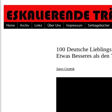
Home
Archiv
Links
Über Uns
Impressum
Sehtagebücher
100 Deutsche Lieblings
Etwas Besseres als den
Sano Cestnik