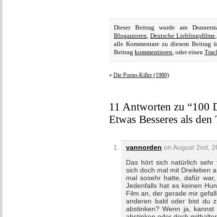
Dieser Beitrag wurde am Donners
Blogautoren
,
Deutsche Lieblingsfilme
alle Kommentare zu diesem Beitrag 
Beitrag
kommentieren
, oder einen
Trac
«
Die Porno-Killer (1980)
11 Antworten zu “100 D
Etwas Besseres als den
vannorden
on August 2nd, 2
Das hört sich natürlich sehr
sich doch mal mit Dreileben a
mal sosehr hatte, dafür war
Jedenfalls hat es keinen Hu
Film an, der gerade mir gefa
anderen bald oder bist du 
abstinken? Wenn ja, kannst 
abstinken oder doch mithalt