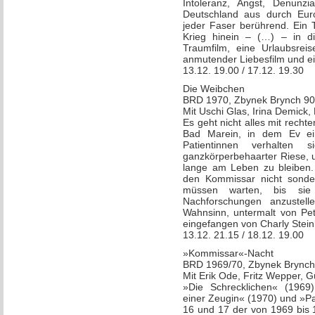
Intoleranz, Angst, Denunz
Deutschland aus durch Euro
jeder Faser berührend. Ein 
Krieg hinein – (…) – in die
Traumfilm, eine Urlaubsreis
anmutender Liebesfilm und ei
13.12. 19.00 / 17.12. 19.30
Die Weibchen
BRD 1970, Zbynek Brynch 90
Mit Uschi Glas, Irina Demick,
Es geht nicht alles mit rech
Bad Marein, in dem Ev ein
Patientinnen verhalten 
ganzkörperbehaarter Riese, 
lange am Leben zu bleiben. 
den Kommissar nicht sonder
müssen warten, bis sie 
Nachforschungen anzustelle
Wahnsinn, untermalt von Pe
eingefangen von Charly Stei
13.12. 21.15 / 18.12. 19.00
»Kommissar«-Nacht
BRD 1969/70, Zbynek Brynch
Mit Erik Ode, Fritz Wepper,
»Die Schrecklichen« (1969
einer Zeugin« (1970) und »Pa
16 und 17 der von 1969 bis 1