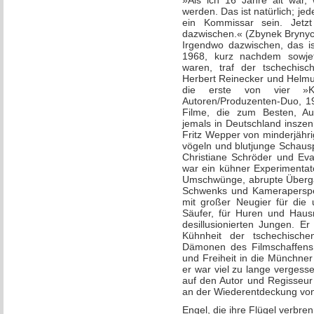
»Als ich 16 Jahre alt war, 
werden. Das ist natürlich; jede
ein Kommissar sein. Jetzt
dazwischen.« (Zbynek Bryny
Irgendwo dazwischen, das is
1968, kurz nachdem sowjet
waren, traf der tschechis
Herbert Reinecker und Helmu
die erste von vier »Ko
Autoren/Produzenten-Duo, 19
Filme, die zum Besten, Au
jemals in Deutschland inszen
Fritz Wepper von minderjähr
vögeln und blutjunge Schaus
Christiane Schröder und Eva
war ein kühner Experimentato
Umschwünge, abrupte Übergän
Schwenks und Kameraperspek
mit großer Neugier für die 
Säufer, für Huren und Haus
desillusionierten Jungen. E
Kühnheit der tschechisch
Dämonen des Filmschaffens 
und Freiheit in die Münchne
er war viel zu lange vergess
auf den Autor und Regisseur
an der Wiederentdeckung von
Engel, die ihre Flügel verbre