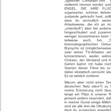
„typischer Christoph-Text“
vielleicht nennen würde) un
ENGEL, DIE IHRE FLÜGE
organischer, schöner delirie
zustande gebracht hast, sol
dass du vermutlich wesent
Arbeitsweise, die ich an m
„unterläuft“) aber bei andere
hingeschludert und zusamm
weniger konzentrieren beim 
teilweise auch, hm, „
kinematographischen Gebu
Brynychs ist (möglicherweis
zwei seiner TV-Arbeiten ve
konzentrieren, weder, währ
Cinesex, der Verstand und A
Gehirn bahnt: Ich habe mich
Szenen dieser Filme bis z
dabei ekstatisch-verzückt ü
Es ist wirklich schlimm.
Warum aber nicht einen Text
deutschen Netz wäre?) zu
meine Erinnerung nicht täus
lange ein Platz in unserer 
jemand anders reserviert, da
in meiner Gunst einige Mill
sind sie alle drei die Ultraku
Hast du inzwischen eigentli