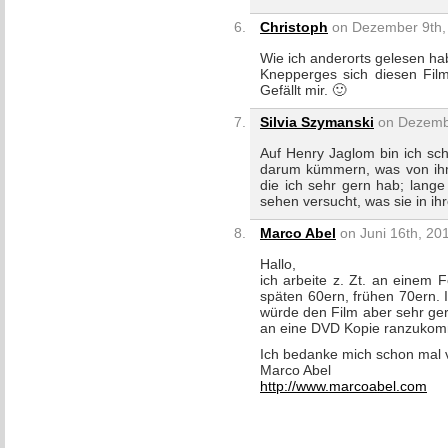
Christoph
on Dezember 9th, 
Wie ich anderorts gelesen hab
Knepperges sich diesen Film
Gefällt mir. 🙂
Silvia Szymanski
on Dezembe
Auf Henry Jaglom bin ich sch
darum kümmern, was von ihm 
die ich sehr gern hab; lange
sehen versucht, was sie in i
Marco Abel
on Juni 16th, 20
Hallo,
ich arbeite z. Zt. an einem
späten 60ern, frühen 70ern.
würde den Film aber sehr gern
an eine DVD Kopie ranzuko
Ich bedanke mich schon mal v
Marco Abel
http://www.marcoabel.com