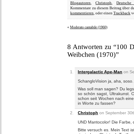
Blogautoren
,
Christoph
,
Deutsche 
Kommentare zu diesem Beitrag über 
kommentieren
, oder einen
Trackback
vo
«
Moderato cantabile (1960)
8 Antworten zu “100 De
Weibchen (1970)”
Intergalactic Ape-Man
on Se
SchangloVision ja, aha, soso.
Was soll man sagen? Du legst
so schön sagst, Ultrakunst. 
schon seit Wochen nach einer
in Worte zu fassen?
Christoph
on September 30th
UND Mantocolor! Die Farbe, 
Bitte versuch es. Mein Text is