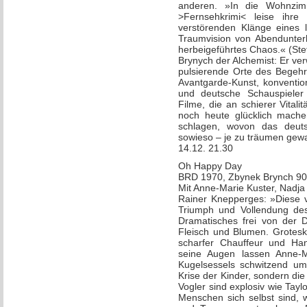
anderen. »In die Wohnzimm
>Fernsehkrimi< leise ihre B
verstörenden Klänge eines 
Traumvision von Abendunterha
herbeigeführtes Chaos.« (Ste
Brynych der Alchemist: Er ve
pulsierende Orte des Begehr
Avantgarde-Kunst, konventio
und deutsche Schauspieler 
Filme, die an schierer Vital
noch heute glücklich mache
schlagen, wovon das deut
sowieso – je zu träumen gewa
14.12. 21.30
Oh Happy Day
BRD 1970, Zbynek Brynch 90
Mit Anne-Marie Kuster, Nadja T
Rainer Knepperges: »Diese v
Triumph und Vollendung des
Dramatisches frei von der 
Fleisch und Blumen. Grotesk 
scharfer Chauffeur und Han
seine Augen lassen Anne-M
Kugelsessels schwitzend um 
Krise der Kinder, sondern die 
Vogler sind explosiv wie Tayl
Menschen sich selbst sind, w