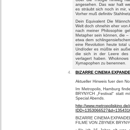
angesehen. Das war halt wen
es sträubt sich noch in mir, w
Vorher muß definitiv Stahlnet
Dein Equivalent Die Männche
Welt doch ohnehin eher von 
nach meiner Philosophie geh
Metapher sein können, die – 
etwa dem schlingensiefschen 
eine Revolution heute total 
Und/oder es müßte ein außer
die sich in der Leere des 
verlagert haben. Whoknows w
Xymapophen zu benennen.
BIZARRE CINEMA EXPAND
Aktueller Hinweis fuer den No
Im Metropolis, Hamburg finde
BRYNYCH „Festival“ statt mi
Special Abends.
http://www.metropoliskino.de
IDD=1353066527&d=135431
BIZARRE CINEMA EXPANDE
FILME VON ZBYNEK BRYN