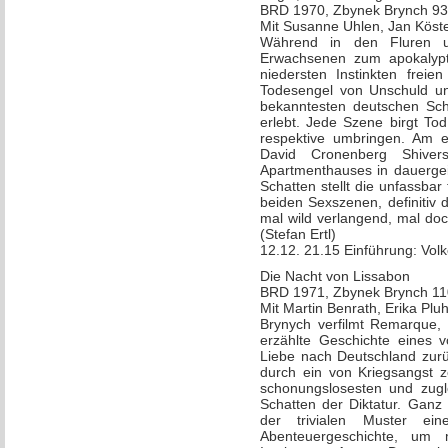
BRD 1970, Zbynek Brynch 93
Mit Susanne Uhlen, Jan Köster
Während in den Fluren 
Erwachsenen zum apokalypt
niedersten Instinkten freie
Todesengel von Unschuld un
bekanntesten deutschen Scha
erlebt. Jede Szene birgt Tod
respektive umbringen. Am eh
David Cronenberg Shive
Apartmenthauses in dauergei
Schatten stellt die unfassbar
beiden Sexszenen, definitiv 
mal wild verlangend, mal doc
(Stefan Ertl)
12.12. 21.15 Einführung: Vol
Die Nacht von Lissabon
BRD 1971, Zbynek Brynch 11
Mit Martin Benrath, Erika Plu
Brynych verfilmt Remarque, 
erzählte Geschichte eines 
Liebe nach Deutschland zurü
durch ein von Kriegsangst z
schonungslosesten und zugl
Schatten der Diktatur. Ganz
der trivialen Muster ei
Abenteuergeschichte, um 