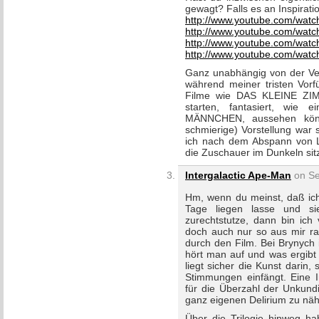
gewagt? Falls es an Inspirati
http://www.youtube.com/wa
http://www.youtube.com/wat
http://www.youtube.com/wat
http://www.youtube.com/wa
Ganz unabhängig von der Ver
während meiner tristen Vorf
Filme wie DAS KLEINE 
starten, fantasiert, wie
MÄNNCHEN, aussehen könnt
schmierige) Vorstellung war 
ich nach dem Abspann von L
die Zuschauer im Dunkeln sitz
Intergalactic Ape-Man
on Se
Hm, wenn du meinst, daß ich
Tage liegen lasse und s
zurechtstutze, dann bin ich 
doch auch nur so aus mir ra
durch den Film. Bei Brynych 
hört man auf und was ergibt 
liegt sicher die Kunst darin,
Stimmungen einfängt. Eine In
für die Überzahl der Unkund
ganz eigenen Delirium zu näh
Über die Trilogie hinweg ha