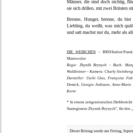
Männer, die sind doch nichtig, fl
sie sich drillen, mit zwei Brüsten st
Brenne, Hunger, brenne, du bist 
Liebling, du weißt, was mich quält
und satt machst nur du, mehr als al
DIE WEIBCHEN
– BRD/Italien/Frank
Mantocolor
Regie: Zbyněk Brynych – Buch: Manfr
Waldleitner – Kamera: Charly Steinberg
Darsteller: Uschi Glas, Françoise Fab
Demick, Giorgio Ardisson, Anne-Marie K
Korte
* In einem zeitgenössischen Drehbericht
Starregisseur Zbynek Brynych“, für den „
Dieser Beitrag wurde am Freitag, Sept