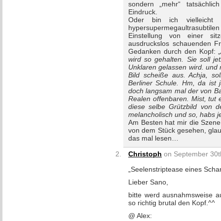
sondern „mehr“ tatsächli
Eindruck.
Oder bin ich vielleicht
hypersupermegaultrasubtilen
Einstellung von einer sit
ausdruckslos schauenden F
Gedanken durch den Kopf: „
wird so gehalten. Sie soll 
Unklaren gelassen wird. und 
Bild scheiße aus. Achja, sol
Berliner Schule. Hm, da ist
doch langsam mal der von Ba
Realen offenbaren. Mist, tut 
diese selbe Grützbild von d
melancholisch und so, habs jet
Am Besten hat mir die Szene 
von dem Stück gesehen, gla
das mal lesen…
Christoph
on September 30th
„Seelenstriptease eines Sch
Lieber Sano,
bitte werd ausnahmsweise a
so richtig brutal den Kopf.^^
@ Alex: