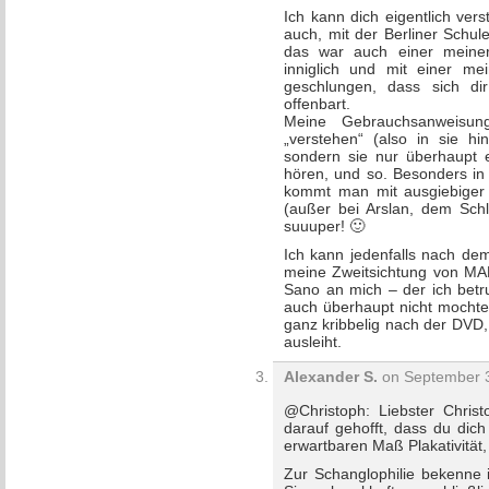
Ich kann dich eigentlich ver
auch, mit der Berliner Schule
das war auch einer meiner
inniglich und mit einer m
geschlungen, dass sich dir
offenbart.
Meine Gebrauchsanweisun
„verstehen“ (also in sie hi
sondern sie nur überhaupt e
hören, und so. Besonders in
kommt man mit ausgiebiger in
(außer bei Arslan, dem Schl
suuuper! 🙂
Ich kann jedenfalls nach de
meine Zweitsichtung von MAR
Sano an mich – der ich betr
auch überhaupt nicht mocht
ganz kribbelig nach der DVD,
ausleiht.
Alexander S.
on September 3
@Christoph: Liebster Christ
darauf gehofft, dass du dich
erwartbaren Maß Plakativität, 
Zur Schanglophilie bekenne 