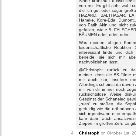
Sinne krankhaft ausschließli
von mir. Es gibt sehr wohl s
die ich gut oder sogar großa
HAZARD, BALTHASAR, LA N
Haneke, Kore-Eda, Dumon
von Fatih Akin und nicht zul
gefallen, wie z.B. FALS
BÄUMEN oder, oder, oder…
Was meinen obigen Komment
leidenschaftliche Reaktio
interessant finde und dic
beneide, sie sich mir abe
nachvollziehen lässt.
@Christoph: zurück zu dei
meiner: dass die BS-Filme eve
mir auch klar, insofern m
Allerdings scheinst du davon
mir von dir immer noch zuges
rücksichtslose Weise disk
Gespinst der Schanelec gewü
„rues“ zu stoßen, die Sophi
geduldig wie die orthodoxen
sich irgendwann eine empath
kam dann auch ansatzweise
Ziepen im großen Zeh. Es gib
Christoph
on Oktober 1st, 20