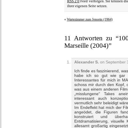
RSS 2.0
Feed verfolgen. Sie können di
ihrer eigenen Seite setzen.
«
Wartezimmer zum Jenseits (1964)
11 Antworten zu “100
Marseille (2004)”
Alexander S.
on September 3
Ich finde es faszinierend, w
habe ich so gut wie gar 
Interessantes für mich in 
schoss mir durch den Kopf, d
was aus einem anderen Film
„misslungene“ Takes anei
interessant auch konzepti
vermutlich sehr beleidigt wär
Im Endeffekt hat mich der F
angeödet, die Figuren fand
konstruiert und überhau
Entdramatisierung, visuelle 
allesamt großartig eingesetzt