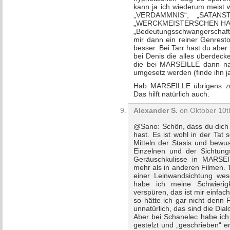
kann ja ich wiederum meist 
„VERDAMMNIS“, „SATANS
„WERCKMEISTERSCHEN HARMO
„Bedeutungsschwangerschaft“
mir dann ein reiner Genre
besser. Bei Tarr hast du aber 
bei Denis die alles überdeck
die bei MARSEILLE dann nat
umgesetz werden (finde ihn ja
Hab MARSEILLE übrigens zu
Das hilft natürlich auch.
Alexander S.
on Oktober 10th
@Sano: Schön, dass du dich 
hast. Es ist wohl in der Tat
Mitteln der Stasis und bewu
Einzelnen und der Sichtungs
Geräuschkulisse in MARSEIL
mehr als in anderen Filmen. T
einer Leinwandsichtung wese
habe ich meine Schwierigk
verspüren, das ist mir einfach
so hätte ich gar nicht denn F
unnatürlich, das sind die Dial
Aber bei Schanelec habe ich s
gestelzt und „geschrieben“ e