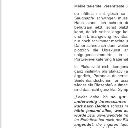
Meine teuerste, verehrteste un
du hättest nicht gleich so 
Saugnäpfe schwingen müsse
Haus stand. Ich schrieb d
behutsam jetzt, sonst platzt
kann, da ich selbst lange k
und in Ermangelung fruchtbar
nur noch schlimmer machte u
Daher schrieb ich dann weite
plötzlich die Ultrakunst
entgegenschimmerte, in
Portweinverkaterung fraternal
Ist Plakativität nicht kong
ganz instinktiv als plakativ
ärgerlich, Paranoia deiners
Seidenhandschuhen anfas
wieder ein Riesenfaß aufmach
sind das nicht ganz klar Sy
„
Leider habe ich
so gut 
anderweitig Interessantes
kurz nach Beginn
schoss mi
hätte jemand alles, was a
wurde
bzw. unverwendete “m
Im Endeffekt hat mich der F
angeödet
, die Figuren fan