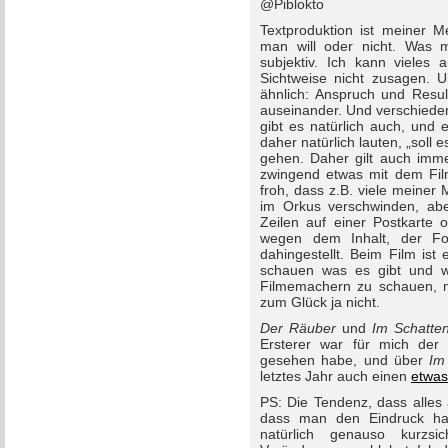
@Piblokto
Textproduktion ist meiner M
man will oder nicht. Was 
subjektiv. Ich kann vieles 
Sichtweise nicht zusagen. U
ähnlich: Anspruch und Resu
auseinander. Und verschiede
gibt es natürlich auch, und 
daher natürlich lauten, „soll
gehen. Daher gilt auch immer
zwingend etwas mit dem Fil
froh, dass z.B. viele meine
im Orkus verschwinden, ab
Zeilen auf einer Postkarte o
wegen dem Inhalt, der Fo
dahingestellt. Beim Film is
schauen was es gibt und 
Filmemachern zu schauen, m
zum Glück ja nicht.
Der Räuber
und
Im Schatte
Ersterer war für mich der b
gesehen habe, und über
Im
letztes Jahr auch einen
etwas
PS: Die Tendenz, dass alles
dass man den Eindruck hat (
natürlich genauso kurzs