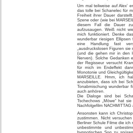
Um mal teilweise auf Alex‘ 
das tolle bei Schanelec für mi
Freiheit ihrer Dauer darstell
Szene oder (wie bei MARSEILLE
diesem Fall die Dauer z
aufzusaugen. Weiß nicht wie
mich funktioniert. Denke d
wunderbar riesigen Ellipsen 
eine Handlung fast ve
„ausdruckslosen Figuren sie 
(und die gehen mir in den 
Nerven). Solche Gedanken en
der Regisseur versucht Kram
für mich im Endeffekt dann
Monotonie und Gleichgültigkei
MARSEILLE. Hmm, ich hab 
anzubieten, dass ich bei Sc
Tonabmischung wunderbar fi
auch anhören.
Die Dialoge sind bei Scha
Tschechows „Möwe“ hat sie s
Nachfolgefilm NACHMITTAG
Ansonsten kann ich Christo
zustimmen. Nicht versuchen 
Berliner Schule Filme die ich
unbestimmte und unbestim
hypnotischen Sog zu spüre