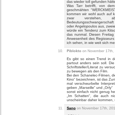
das wieder toll gefunden hät
Was Tarr betrifft, von de
geschmähten “WERCKMEIS
kommen wir wohl auch auf k
zwar verstehen, ab
Bedeutungsschwangerschaft 
oder Angelopoulos aus, zweie
würde ein Tendenz zum Kitsch
das nunmal. Diesen Freitag 
Anwesenheit des Regisseurs
ich sehen, in wie weit sich me
Piblokto
on November 17th, 
Es gibt so einen Trend in de
partout anders sein soll. Di
Schriftsteller/Literat zu ver
zu bewegen als den Film.
Bei den Schanelec-Filmen, di
Kino“ bezeichnen, ist das Zur
mal verschwurbelte Interpret
geben „Marseille“ und „Orly“
sonst einfach nicht genug he
„Im Schatten“, die auch n
unscheinbar daher kommen, s
Sano
on November 17th, 201