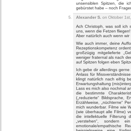
unsensiblen Spitzen, die i
gebürstet habe – noch Frage
Alexander S.
on Oktober 1st,
Ach Christoph, was soll ich
uns, wenn die Fetzen fliegen!
Aber natürlich auch wenn wir
Wie auch immer, deine Auffo
Rezeptionskompetenz ordentl
großzügig mitgelieferte „
weniger fraternal als nach 
auf Spitzen folgen eben Spitze
Ich gebe dir allerdings gern
Anlass für Missverständnisse
klingt natürlich nach eifrig
Erwartungshaltung (mis)interp
Lass es mich also nochmal an
die bestimmte Charakteri
(„reduzierte“ Bildsprache, E
Erzählweise, „nüchterne“ Per
mich wunderbar. Filme wi
(wie überhaupt alle Filme) 
die intellektuelle Filterung
„verstehen“, sondern ei
emotionale/empathische Re
beispielsweise eine fünfm