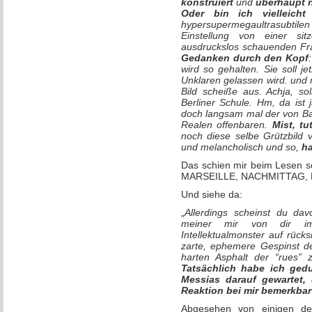
konstruiert
und
überhaupt n
Oder bin ich vielleicht
hypersupermegaultrasubtile
Einstellung von einer sit
ausdruckslos schauenden F
Gedanken durch den Kopf
wird so gehalten. Sie soll 
Unklaren gelassen wird. und 
Bild scheiße aus. Achja, sol
Berliner Schule. Hm, da ist
doch langsam mal der von Ba
Realen offenbaren.
Mist, tu
noch diese selbe Grützbild 
und melancholisch und so,
ha
Das schien mir beim Lesen se
MARSEILLE, NACHMITTAG,
Und siehe da:
„
Allerdings scheinst du da
meiner mir von dir im
Intellektualmonster auf rück
zarte, ephemere Gespinst d
harten Asphalt der “rues” z
Tatsächlich habe ich ged
Messias darauf gewartet,
Reaktion bei mir bemerkba
Abgesehen von einigen der