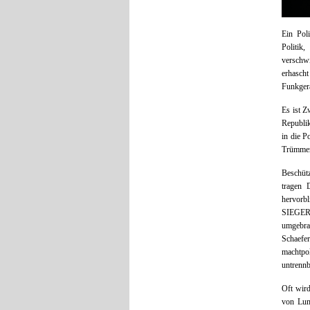
Ein Poli
Politik
verschwi
erhasch
Funkgerä
Es ist Z
Republik
in die P
Trümmer
Beschüt
tragen 
hervorbl
SIEGER. 
umgebra
Schaefe
machtpol
untrennb
Oft wird
von Lum