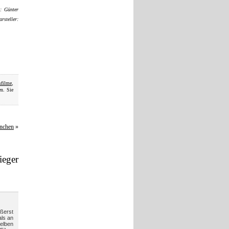
: Günter
rsteller:
sfilme
,
n. Sie
ünchen
»
ieger
ßerst
als an
selben