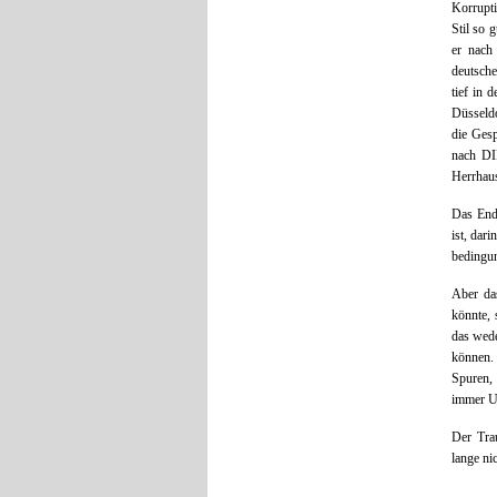
Korrupti
Stil so 
er nach 
deutsche
tief in 
Düsseldo
die Gesp
nach D
Herrhaus
Das End
ist, dar
bedingun
Aber da
könnte, 
das wede
können.
Spuren,
immer Un
Der Tra
lange ni