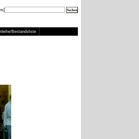
ns]
nleihe/Bestandsliste