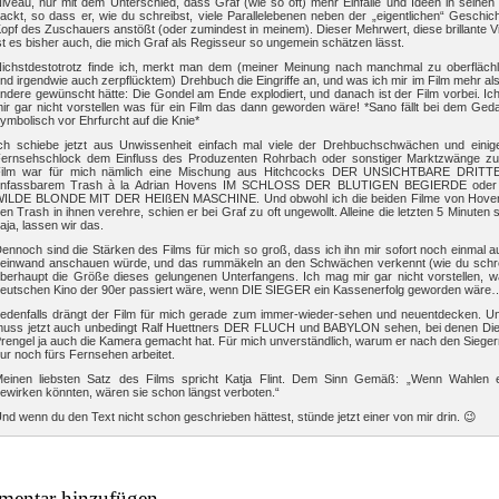
iveau, nur mit dem Unterschied, dass Graf (wie so oft) mehr Einfälle und Ideen in seinen
ackt, so dass er, wie du schreibst, viele Parallelebenen neben der „eigentlichen“ Geschic
opf des Zuschauers anstößt (oder zumindest in meinem). Dieser Mehrwert, diese brillante Vie
st es bisher auch, die mich Graf als Regisseur so ungemein schätzen lässt.
ichstdestotrotz finde ich, merkt man dem (meiner Meinung nach manchmal zu oberflächl
nd irgendwie auch zerpflücktem) Drehbuch die Eingriffe an, und was ich mir im Film mehr als
ndere gewünscht hätte: Die Gondel am Ende explodiert, und danach ist der Film vorbei. I
ir gar nicht vorstellen was für ein Film das dann geworden wäre! *Sano fällt bei dem Ge
ymbolisch vor Ehrfurcht auf die Knie*
ch schiebe jetzt aus Unwissenheit einfach mal viele der Drehbuchschwächen und einig
ernsehschlock dem Einfluss des Produzenten Rohrbach oder sonstiger Marktzwänge zu
ilm war für mich nämlich eine Mischung aus Hitchcocks DER UNSICHTBARE DRITT
unfassbarem Trash à la Adrian Hovens IM SCHLOSS DER BLUTIGEN BEGIERDE ode
ILDE BLONDE MIT DER HEIßEN MASCHINE. Und obwohl ich die beiden Filme von Hove
en Trash in ihnen verehre, schien er bei Graf zu oft ungewollt. Alleine die letzten 5 Minuten
aja, lassen wir das.
ennoch sind die Stärken des Films für mich so groß, dass ich ihn mir sofort noch einmal a
einwand anschauen würde, und das rummäkeln an den Schwächen verkennt (wie du schre
berhaupt die Größe dieses gelungenen Unterfangens. Ich mag mir gar nicht vorstellen, w
eutschen Kino der 90er passiert wäre, wenn DIE SIEGER ein Kassenerfolg geworden wäre
edenfalls drängt der Film für mich gerade zum immer-wieder-sehen und neuentdecken. Un
uss jetzt auch unbedingt Ralf Huettners DER FLUCH und BABYLON sehen, bei denen Die
rengel ja auch die Kamera gemacht hat. Für mich unverständlich, warum er nach den Sieger
ur noch fürs Fernsehen arbeitet.
einen liebsten Satz des Films spricht Katja Flint. Dem Sinn Gemäß: „Wenn Wahlen 
ewirken könnten, wären sie schon längst verboten.“
nd wenn du den Text nicht schon geschrieben hättest, stünde jetzt einer von mir drin. 😉
entar hinzufügen