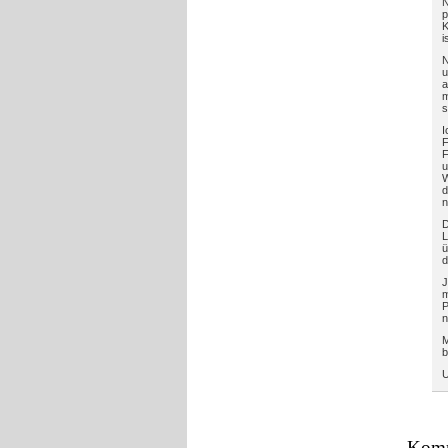
N
p
K
i
N
u
a
m
s
I
F
F
W
d
n
D
L
ü
d
J
m
P
n
M
b
U
Komm