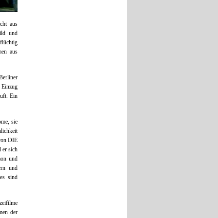
echt aus
ild und
flüchtig
men aus
Berliner
n Einzug
uft. Ein
me, sie
ichkeit
 von DIE
 er sich
mon und
ern und
tes sind
zeifilme
men der