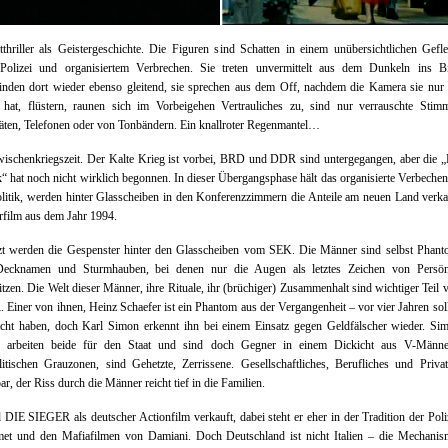
tthriller als Geistergeschichte. Die Figuren sind Schatten in einem unübersichtlichen Gefl
, Polizei und organisiertem Verbrechen. Sie treten unvermittelt aus dem Dunkeln ins B
nden dort wieder ebenso gleitend, sie sprechen aus dem Off, nachdem die Kamera sie nur 
t hat, flüstern, raunen sich im Vorbeigehen Vertrauliches zu, sind nur verrauschte Stim
ten, Telefonen oder von Tonbändern. Ein knallroter Regenmantel…
wischenkriegszeit. Der Kalte Krieg ist vorbei, BRD und DDR sind untergegangen, aber die „
“ hat noch nicht wirklich begonnen. In dieser Übergangsphase hält das organisierte Verbeche
olitik, werden hinter Glasscheiben in den Konferenzzimmern die Anteile am neuen Land verka
film aus dem Jahr 1994.
zt werden die Gespenster hinter den Glasscheiben vom SEK. Die Männer sind selbst Phanto
Decknamen und Sturmhauben, bei denen nur die Augen als letztes Zeichen von Persönl
itzen. Die Welt dieser Männer, ihre Rituale, ihr (brüchiger) Zusammenhalt sind wichtiger Teil
Einer von ihnen, Heinz Schaefer ist ein Phantom aus der Vergangenheit – vor vier Jahren soll
cht haben, doch Karl Simon erkennt ihn bei einem Einsatz gegen Geldfälscher wieder. Si
r arbeiten beide für den Staat und sind doch Gegner in einem Dickicht aus V-Männ
itischen Grauzonen, sind Gehetzte, Zerrissene. Gesellschaftliches, Berufliches und Priva
ar, der Riss durch die Männer reicht tief in die Familien.
 DIE SIEGER als deutscher Actionfilm verkauft, dabei steht er eher in der Tradition der Poli
et und den Mafiafilmen von Damiani. Doch Deutschland ist nicht Italien – die Mechanis