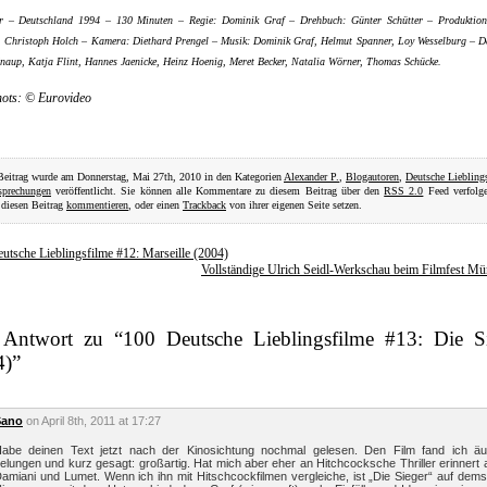
er – Deutschland 1994 – 130 Minuten – Regie: Dominik Graf – Drehbuch: Günter Schütter – Produktion
 Christoph Holch – Kamera: Diethard Prengel – Musik: Dominik Graf, Helmut Spanner, Loy Wesselburg – Da
naup, Katja Flint, Hannes Jaenicke, Heinz Hoenig, Meret Becker, Natalia Wörner, Thomas Schücke.
hots: © Eurovideo
Beitrag wurde am Donnerstag, Mai 27th, 2010 in den Kategorien
Alexander P.
,
Blogautoren
,
Deutsche Liebling
sprechungen
veröffentlicht. Sie können alle Kommentare zu diesem Beitrag über den
RSS 2.0
Feed verfolge
diesen Beitrag
kommentieren
, oder einen
Trackback
von ihrer eigenen Seite setzen.
utsche Lieblingsfilme #12: Marseille (2004)
Vollständige Ulrich Seidl-Werkschau beim Filmfest M
 Antwort zu “100 Deutsche Lieblingsfilme #13: Die S
4)”
Sano
on April 8th, 2011 at 17:27
abe deinen Text jetzt nach der Kinosichtung nochmal gelesen. Den Film fand ich äu
elungen und kurz gesagt: großartig. Hat mich aber eher an Hitchcocksche Thriller erinnert 
amiani und Lumet. Wenn ich ihn mit Hitschcockfilmen vergleiche, ist „Die Sieger“ auf dem