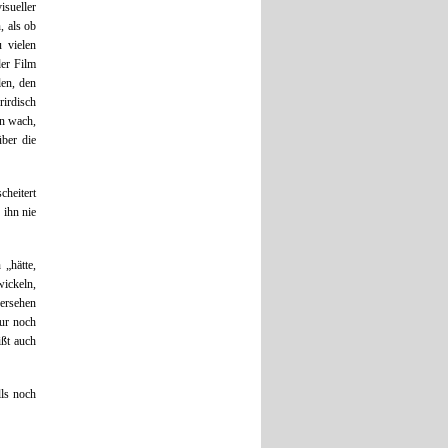
isueller
, als ob
u vielen
der Film
len, den
rirdisch
en wach,
er die
heitert
 ihn nie
„hätte,
wickeln,
hersehen
ur noch
ßt auch
ls noch