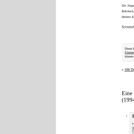
Die Sieg
Rohrbach,
Herbert K
Screens
Dieser 
Filmbe
können 
«
100 De
Eine
(199
H
g
D