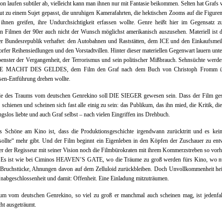
on laufen subtiler ab, vielleicht kann man ihnen nur mit Fantasie beikommen. Selten hat Grafs v
gut zu einem Sujet gepasst, die unruhigen Kamerafahrten, die hektischen Zooms auf die Figuren
ihnen greifen, ihre Undurchsichtigkeit erfassen wollte. Genre heißt hier im Gegensatz z
n Filmen der 90er auch nicht der Wunsch möglichst amerikanisch auszusehen. Materiell ist 
der Bundesrepublik verhaftet: den Autobahnen und Raststätten, dem ICE und den Einkaufsmei
rfer Reihensiedlungen und den Vorstadtvillen. Hinter dieser materiellen Gegenwart lauern unte
enster der Vergangenheit, der Terrorismus und sein politischer Mißbrauch. Sehnsüchte werd
IE MACHT DES GELDES, dem Film den Graf nach dem Buch von Christoph Fromm üb
en-Entführung drehen wollte.
e des Traums vom deutschen Genrekino soll DIE SIEGER gewesen sein. Dass der Film gesc
in schienen und scheinen sich fast alle einig zu sein: das Publikum, das ihn mied, die Kritik, die
gslos liebte und auch Graf selbst – nach vielen Eingriffen ins Drehbuch.
s Schöne am Kino ist, dass die Produktionsgeschichte irgendwann zurücktritt und es kein 
sollte“ mehr gibt. Und der Film beginnt ein Eigenleben in den Köpfen der Zuschauer zu ent
r der Regisseur mit seiner Vision noch die Filmbürokraten mit ihrem Kommerzstreben so vor
 Es ist wie bei Ciminos HEAVEN’S GATE, wo die Träume zu groß werden fürs Kino, wo n
 Bruchstücke, Ahnungen davon auf dem Zelluloid zurückbleiben. Doch Unvollkommenheit hei
abgeschlossenheit und damit: Offenheit. Eine Einladung mitzuträumen.
um vom deutschen Genrekino, so viel zu groß er manchmal auch scheinen mag, ist jedenfal
cht ausgeträumt.