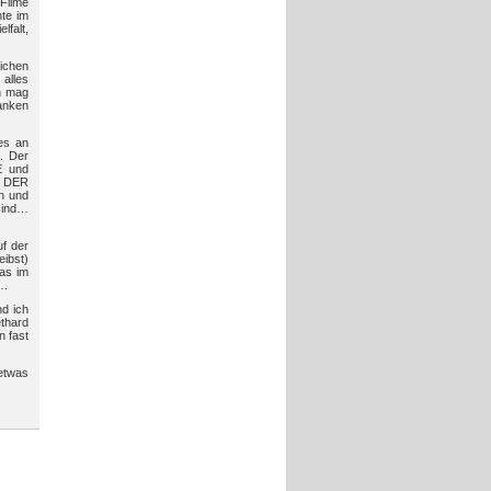
 Filme
hte im
lfalt,
ichen
 alles
ch mag
danken
es an
. Der
E und
r DER
n und
 sind…
uf der
ibst)
as im
….
d ich
thard
n fast
etwas