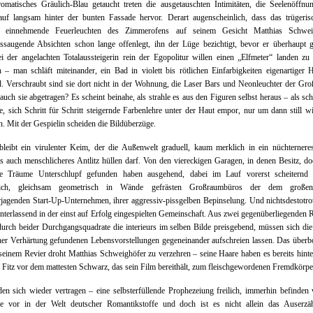
omatisches Gräulich-Blau getaucht treten die ausgetauschten Intimitäten, die Seelenöffnu
auf langsam hinter der bunten Fassade hervor. Derart augenscheinlich, dass das trügeris
e einnehmende Feuerleuchten des Zimmerofens auf seinem Gesicht Matthias Schwei
ssaugende Absichten schon lange offenlegt, ihn der Lüge bezichtigt, bevor er überhaupt 
i der angelachten Totalaussteigerin rein der Egopolitur willen einen „Elfmeter“ landen zu
– man schläft miteinander, ein Bad in violett bis rötlichen Einfarbigkeiten eigenartiger 
 Verschraubt sind sie dort nicht in der Wohnung, die Laser Bars und Neonleuchter der Gro
auch sie abgetragen? Es scheint beinahe, als strahle es aus den Figuren selbst heraus – als sch
e, sich Schritt für Schritt steigernde Farbenlehre unter der Haut empor, nur um dann still w
n. Mit der Gespielin scheiden die Bildüberzüge.
leibt ein virulenter Keim, der die Außenwelt graduell, kaum merklich in ein nüchternere
gs auch menschlicheres Antlitz hüllen darf. Von den viereckigen Garagen, in denen Besitz, d
lte Träume Unterschlupf gefunden haben ausgehend, dabei im Lauf vorerst scheiternd
rlich, gleichsam geometrisch in Wände gefrästen Großraumbüros der dem große
rjagenden Start-Up-Unternehmen, ihrer aggressiv-pissgelben Bepinselung. Und nichtsdestotro
nterlassend in der einst auf Erfolg eingespielten Gemeinschaft. Aus zwei gegenüberliegenden
durch beider Durchgangsquadrate die interieurs im selben Bilde preisgebend, müssen sich di
her Verhärtung gefundenen Lebensvorstellungen gegeneinander aufschreien lassen. Das über
seinem Revier droht Matthias Schweighöfer zu verzehren – seine Haare haben es bereits hinte
Fitz vor dem mattesten Schwarz, das sein Film bereithält, zum fleischgewordenen Fremdkörper
en sich wieder vertragen – eine selbsterfüllende Prophezeiung freilich, immerhin befinden
e vor in der Welt deutscher Romantikstoffe und doch ist es nicht allein das Auserzäh