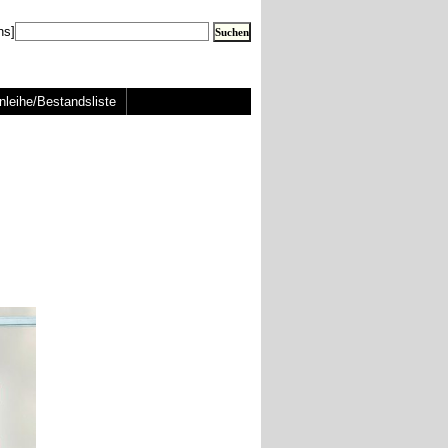
ns]
nleihe/Bestandsliste