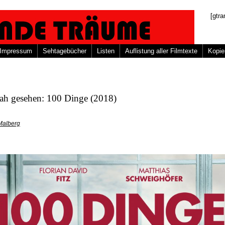
[gtra
Impressum
Sehtagebücher
Listen
Auflistung aller Filmtexte
Kopie
nah gesehen: 100 Dinge (2018)
Malberg