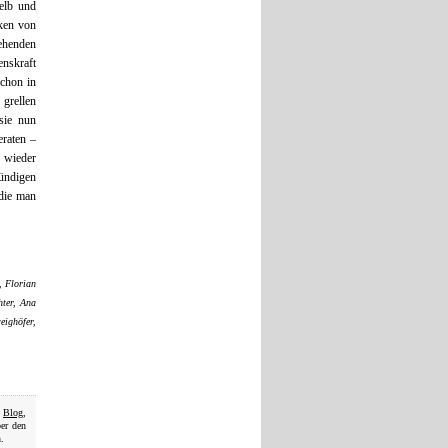
elb und
cken von
ehenden
enskraft
Schon in
grellen
 sie nun
eraten –
 wieder
ründigen
die man
, Florian
hter, Ana
eighöfer,
,
Blog
,
ber den
.