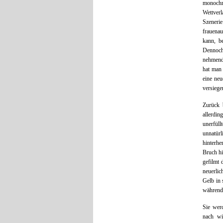
monochr
Wettverl
Szeneri
frauenau
kann, be
Dennoch 
nehmend.
hat man 
eine neu
versiege
Zurück b
allerdin
unerfül
unnatü
hinterhe
Bruch hi
gefilmt 
neuerlic
Gelb in 
während 
Sie werd
nach wi