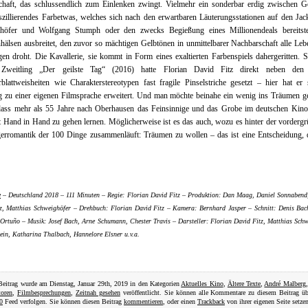
chaft, das schlussendlich zum Einlenken zwingt. Vielmehr ein sonderbar erdig zwischen G
zillierendes Farbetwas, welches sich nach den erwartbaren Läuterungsstationen auf den Ja
höfer und Wolfgang Stumph oder den zwecks Begießung eines Millionendeals bereitst
hälsen ausbreitet, den zuvor so mächtigen Gelbtönen in unmittelbarer Nachbarschaft alle Leb
en droht. Die Kavallerie, sie kommt in Form eines exaltierten Farbenspiels dahergeritten. 
Zweitling „Der geilste Tag“ (2016) hatte Florian David Fitz direkt neben den 
blattweisheiten wie Charakterstereotypen fast fragile Pinselstriche gesetzt – hier hat er
g zu einer eigenen Filmsprache erweitert. Und man möchte beinahe ein wenig ins Träumen g
dass mehr als 55 Jahre nach Oberhausen das Feinsinnige und das Grobe im deutschen Kino
 Hand in Hand zu gehen lernen. Möglicherweise ist es das auch, wozu es hinter der vorderg
gerromantik der 100 Dinge zusammenläuft: Träumen zu wollen – das ist eine Entscheidung, 
e
– Deutschland 2018 – 111 Minuten – Regie: Florian David Fitz – Produktion: Dan Maag, Daniel Sonnabend
z, Matthias Schweighöfer – Drehbuch: Florian David Fitz – Kamera: Bernhard Jasper – Schnitt: Denis Bac
 Ortuño – Musik: Josef Bach, Arne Schumann, Chester Travis – Darsteller: Florian David Fitz, Matthias Schw
ein, Katharina Thalbach, Hannelore Elsner u.v.a.
Beitrag wurde am Dienstag, Januar 29th, 2019 in den Kategorien
Aktuelles Kino
,
Ältere Texte
,
André Malberg
toren
,
Filmbesprechungen
,
Zeitnah gesehen
veröffentlicht. Sie können alle Kommentare zu diesem Beitrag ü
0
Feed verfolgen. Sie können diesen Beitrag
kommentieren
, oder einen
Trackback
von ihrer eigenen Seite setzen