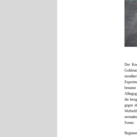
Der Kno
Goldsta
installi
Experim
benannt
Alltagsg
die leer
gegen d
Werbefil
zermalm
Sonne.
Beginnen