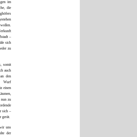
ngen im
che, die
ghöfers
gestehen
 wollen.
Herkunft
ßstadt –
äle sich
ieder zu
s, somit
och auch
 an den
n Wurf
tz einen
 Räumen,
e nun zu
bordende
r sich –
 gerät.
 wir uns
lte der