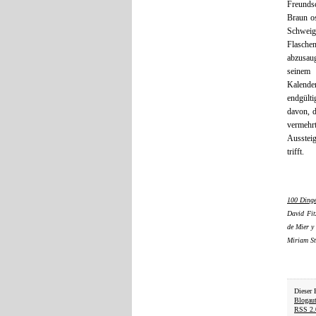
Freunds
Braun os
Schweig
Flaschen
abzusaug
seinem 
Kalender
endgülti
davon, 
vermehrt
Ausstei
trifft.
100 Ding
David Fit
de Mier y
Miriam St
Dieser 
Blogau
RSS 2.