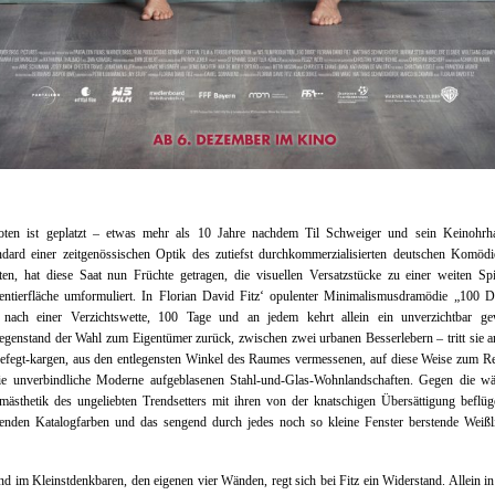
ten ist geplatzt – etwas mehr als 10 Jahre nachdem Til Schweiger und sein Keinohrh
ndard einer zeitgenössischen Optik des zutiefst durchkommerzialisierten deutschen Komödi
erten, hat diese Saat nun Früchte getragen, die visuellen Versatzstücke zu einer weiten Sp
entierfläche umformuliert. In Florian David Fitz‘ opulenter Minimalismusdramödie „100 D
 nach einer Verzichtswette, 100 Tage und an jedem kehrt allein ein unverzichtbar ge
egenstand der Wahl zum Eigentümer zurück, zwischen zwei urbanen Besserlebern – tritt sie 
gefegt-kargen, aus den entlegensten Winkel des Raumes vermessenen, auf diese Weise zum 
ie unverbindliche Moderne aufgeblasenen Stahl-und-Glas-Wohnlandschaften. Gegen die w
mästhetik des ungeliebten Trendsetters mit ihren von der knatschigen Übersättigung beflüge
enden Katalogfarben und das sengend durch jedes noch so kleine Fenster berstende Weißli
d im Kleinstdenkbaren, den eigenen vier Wänden, regt sich bei Fitz ein Widerstand. Allein i