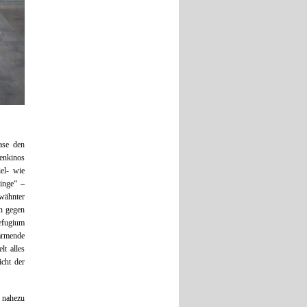
ase den
enkinos
iel- wie
inge“ –
wähnter
an gegen
Refugium
ärmende
lt alles
cht der
n nahezu