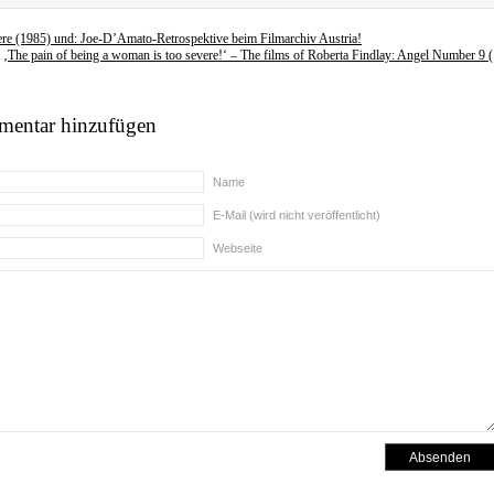
cere (1985) und: Joe-D’Amato-Retrospektive beim Filmarchiv Austria!
‚The pain of being a woman is too severe!‘ – The films of Roberta Findlay: Angel Number 9 
entar hinzufügen
Name
E-Mail (wird nicht veröffentlicht)
Webseite