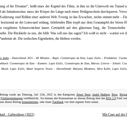
ng of the Dreamer“, heißt eines der Kapitel des Films, in ihm ist die Unterwelt ein Tunnel u
d als Initiationsritus muss der Körper der Länge nach einen Heiligenschein durchqueren. Verwu
 Kodierung sind Relikte einer anderen Welt. Frostig ist das Erwachen, nichts stimmt mehr – E
 horizontal an der Leinwand entlang, belebendes Blut tropft aus dem Granatapfel der bösen H
 vergifteten Schneewittchen lauert. Geträufelt auf den gläsernen Sarg, die Trennscheibe
eibe. Die Rückkehr zu uns, die fehlt. Was soll uns das sagen? Ich weiß es nicht – warten wir 
Pandemie ab. Die seelischen Eigenheiten, die bleiben werden.
no Index
– Deutschland 2021 – 68 Minuten – Regie: Cosmotropia de Xam, Lapis Exilis – Produktion: Cosmo
hbuch: Cosmotropia de Xam – Kamera: Lapis Exilis, Cosmotropia de Xam, Marcus Littwin – Schnitt: Cos
Musik: Lapis Exilis, Mater Suspiria Vision – Darstellende: Marjana Mladenov, Mira Kohli, Lapis Exili
 Beitrag wurde am Dienstag, Juli 12th, 2022 in den Kategorien
Ältere Texte
,
André Malberg
,
Blog
,
Bloga
,
Filmbesprechungen
veröffentlicht. Sie können alle Kommentare zu diesem Beitrag über den
RSS 2.0
Feed verf
nen diesen Beitrag
kommentieren
, oder einen
Trackback
von ihrer eigenen Seite setzen.
fluid – Liebesdings (2022)
Mit Cage auf der