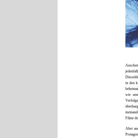
Anschei
jedenfa
Düsseldo
in den 
beheimat
wie unm
Verfolgu
überhau
ineinan
Filme de
Aber auc
Protago