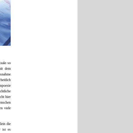
xakt so
mit dem
Ausnahme
eitlich
enpoesie
htliche
cht hier
enschen
n viele
lein die
 ist es