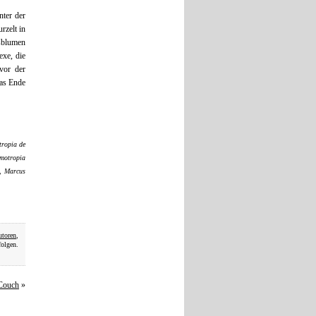
nter der
rzelt in
isblumen
exe, die
 vor der
das Ende
tropia de
motropia
s, Marcus
utoren
,
olgen.
 Couch
»