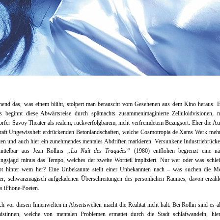
nend das, was einem blüht, stolpert man berauscht vom Gesehenen aus dem Kino heraus. E
lls beginnt diese Abwärtsreise durch spätnachts zusammenimaginierte Zelluloidvisionen, 
rfer Savoy Theater als realem, rückverfolgbarem, nicht verfremdetem Bezugsort. Eher die 
kraft Ungewissheit erdrückenden Betonlandschaften, welche Cosmotropia de Xams Werk mehrh
en und auch hier ein zunehmendes mentales Abdriften markieren. Versunkene Industriebrück
ittelbar aus Jean Rollins
„La Nuit des Traquées“
(1980) entflohen begrenzt eine näc
ngsjagd minus das Tempo, welches der zweite Wortteil impliziert. Nur wer oder was schlei
pt hinter wem her? Eine Unbekannte stellt einer Unbekannten nach – was suchen die M
der, schwarzmagisch aufgeladenen Überschreitungen des persönlichen Raumes, davon erzähle
s iPhone-Poeten.
h vor diesen Innenwelten in Abseitswelten macht die Realität nicht halt: Bei Rollin sind es al
nistinnen, welche von mentalen Problemen ermattet durch die Stadt schlafwandeln, hier