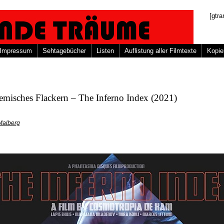
[gtra
Impressum
Sehtagebücher
Listen
Auflistung aller Filmtexte
Kopie
emisches Flackern – The Inferno Index (2021)
Malberg