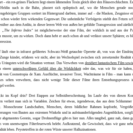
t – ein rot-grünes Flackern liegt einem lähmenden Toxin gleich über den Häuserschluchten. E
 Heldin nach in die Bahn, plustert sich epileptisch auf, wo die Menschen gerade no
gehörigen Gruppen sortiert im Hintergrund darbten, immer auf – die Masken, Zeugnisse ei
schon wieder fern wirkenden Gegenwart. Die unheimliche Verfolgerin stiehlt den Fetzen sch
nüber aus dem Antlitz, in dieser leeren Welt von außen her gefühlte Transgression und zärtlic
h.
„The Inferno Index“
ist möglicherweise der eine Film, der wirklich in und aus der P
n musste, um zu wirken. Doch dann hebt er auch schon ab und verlässt unsere Sphären; es bl
ression.
läuft eine in infrarot gefiltertes Schwarz-Weiß getauchte Operette ab, von was der Eindrin
Zunge kündet, erfahren wir nicht, aber im Wechselspiel zwischen sich zersetzender Realität
n Urängsten wird die Situation vertraut. Das Verweben von
dezidiert fantastischem Film sowi
u einem
unterschwelligen Gefühl über die Wirklichkeit
oder das, was wir für sie halten, 
tät von Cosmotropia de Xam. Ausflüchte, invasiver Trost, Wachträume in Film – man kann 
kes selten verwehren, dass nicht wenige Teile dieser Filme ihren Entstehungsprozess i
gel werfen.
ckt im Kopf drin? Drei Etappen zur Selbstüberschreitung. Im Laufe des von diesen Kon
en verliert man sich in Variablen. Zeichen für etwas, irgendetwas, das aus dem Schlummer 
nt. Monochrome Landschaften, Menschen, deren bildlicher Rahmen kopfsteht, Vergröße
erungen von Bauten aus extremen Winkeln und in aufeinanderfolgenden Augenblicken, sorgfä
e abgetastetes Gestein, sogar Drohnenflüge gibt es hier nun. Alles tangibel, ganz nah, dann g
 vom unentwegten Filterfeuerwerk belebt. Aufkratzend, die Gewissheit, dass wir ganz neb
alität leben. Peyotetreffen in der roten Wüste unserer Halluzinationen.