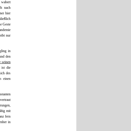
s wabert
ch nach
ner hier
ließlich
he Geste
andemie
eibt nur
gling in
 und den
e seinen
ist die
sich des
n einen
stanten
vertraut
rungen,
ltig mit
anz fern
enher in