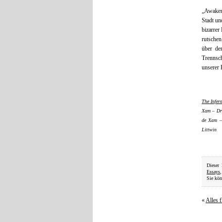
„Awakeni
Stadt un
bizarrer
rutschen
über dem
Trennsch
unserer 
The Infer
Xam – Dre
de Xam – 
Littwin
Dieser
Essays
Sie kön
«
Alles 