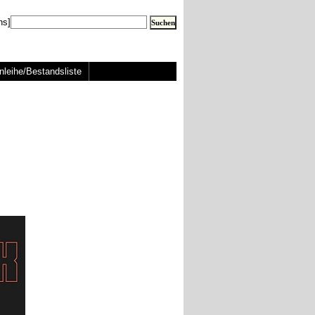
ns]
nleihe/Bestandsliste