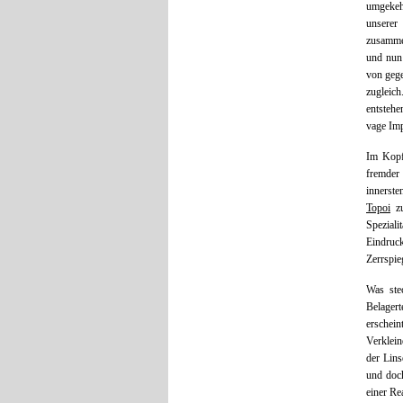
umgekehr
unserer
zusammen
und nun 
von gege
zugleic
entstehe
vage Imp
Im Kopf 
fremder 
innerste
Topoi
z
Speziali
Eindruc
Zerrspie
Was ste
Belagert
erschei
Verklein
der Lins
und doch
einer Re