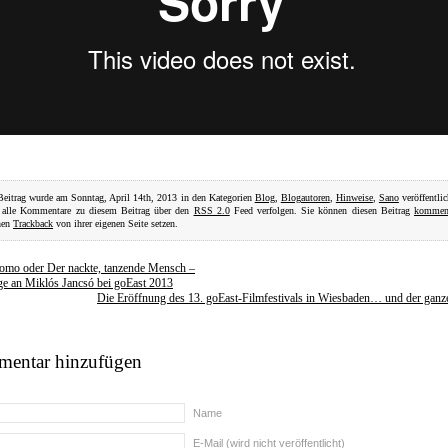
Beitrag wurde am Sonntag, April 14th, 2013 in den Kategorien
Blog
,
Blogautoren
,
Hinweise
,
Sano
veröffentlic
 alle Kommentare zu diesem Beitrag über den
RSS 2.0
Feed verfolgen. Sie können diesen Beitrag
komment
nen
Trackback
von ihrer eigenen Seite setzen.
omo oder Der nackte, tanzende Mensch –
 an Miklós Jancsó bei goEast 2013
Die Eröffnung des 13. goEast-Filmfestivals in Wiesbaden… und der ganz
entar hinzufügen
Name
E-Mail (wird nicht veröffentlicht)