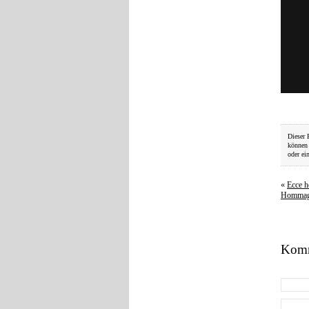
Dieser 
können
oder ei
«
Ecce h
Hommage
Komm