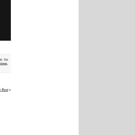
ht. Sie
ieren
,
e Rest
»