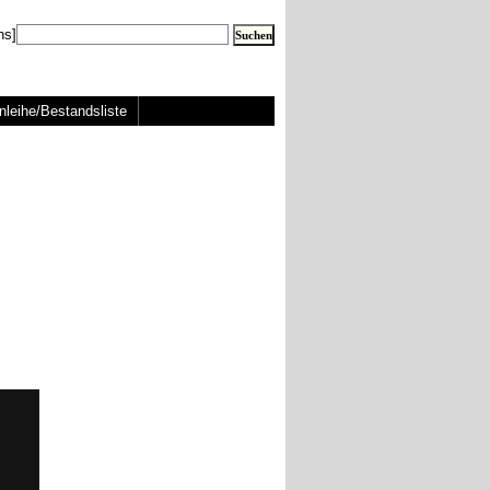
ns]
nleihe/Bestandsliste