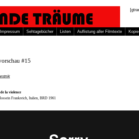
[gtra
Impressum
Sehtagebücher
Listen
Auflistung aller Filmtexte
Kopie
vorschau #15
estnik
de la violence
ossein Frankreich, Italien, BRD 1961