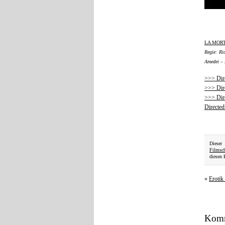
LA MORT
Regie: Ri
Amedei – 
>>> Dir
>>> Dir
>>> Dir
Directed
Dieser
Filmsch
diesen 
«
Erotik
Komm