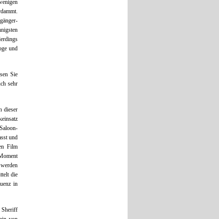
wenigen
rdammt.
fgänger-
nnigsten
lerdings
loge und
sen Sie
uch sehr
n dieser
keinsatz
 Saloon-
sst und
en Film
n Moment
t werden
telt die
quenz in
 Sheriff