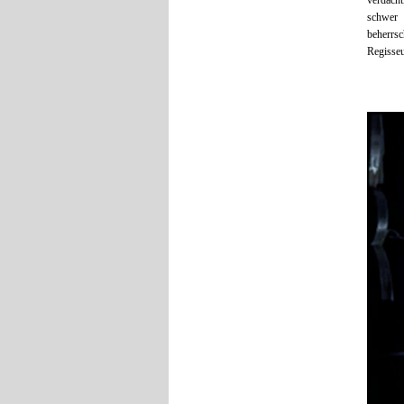
verdächt
schwer 
beherrsc
Regisseu