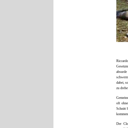
Riccardo
Gesetzmä
absurde
schwermü
dabei, 
zu drehe
Gemeins
oft ohne
Schnitt 
kommen s
Der Clo