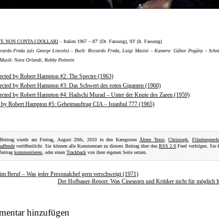
E NON CONTA I DOLLARI
– Italien 1967 – 87′ (Dt. Fassung), 93′ (It. Fassung)
ccardo Freda (als George Lincoln) – Buch: Riccardo Freda, Luigi Masini – Kamera: Gábor Pogány – Schni
Musik: Nora Orlandi, Robby Poitevin
ected by Robert Hampton #2: The Spectre (1963)
ected by Robert Hampton #3: Das Schwert des roten Giganten (1960)
ected by Robert Hampton #4: Hadschi Murad – Unter der Knute des Zaren (1959)
 by Robert Hampton #5: Geheimauftrag CIA – Istanbul 777 (1965)
 Beitrag wurde am Freitag, August 20th, 2010 in den Kategorien
Ältere Texte
,
Christoph
,
Filmbesprec
affende
veröffentlicht. Sie können alle Kommentare zu diesem Beitrag über den
RSS 2.0
Feed verfolgen. Sie 
Beitrag
kommentieren
, oder einen
Trackback
von ihrer eigenen Seite setzen.
 im Beruf – Was jeder Personalchef gern verschweigt (1971)
Der Hofbauer-Report: Was Cineasten und Kritiker nicht für möglich h
entar hinzufügen