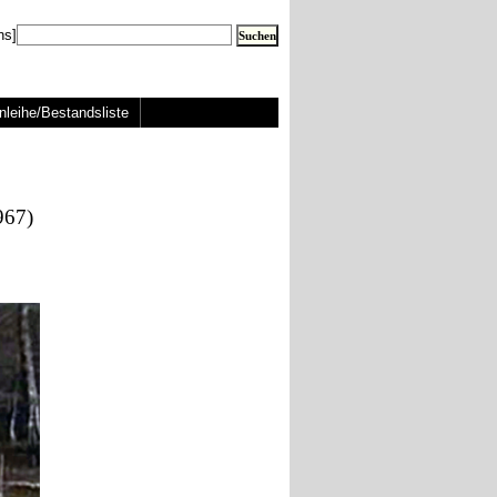
ns]
nleihe/Bestandsliste
967)