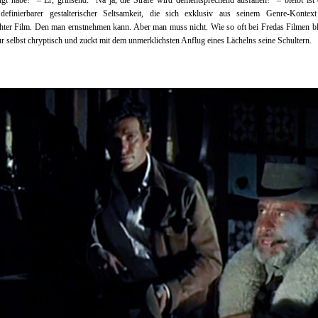
igt habe!” – Er, grinsend: “Na ja, die Strafe wird dementsprechend ausfallen!” – bleibt ist
definierbarer gestalterischer Seltsamkeit, die sich exklusiv aus seinem Genre-Kontext 
hter Film. Den man ernstnehmen kann. Aber man muss nicht. Wie so oft bei Fredas Filmen bl
r selbst chryptisch und zuckt mit dem unmerklichsten Anflug eines Lächelns seine Schultern.