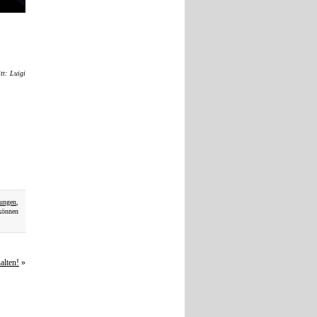
tt: Luigi
hungen
,
können
alten!
»