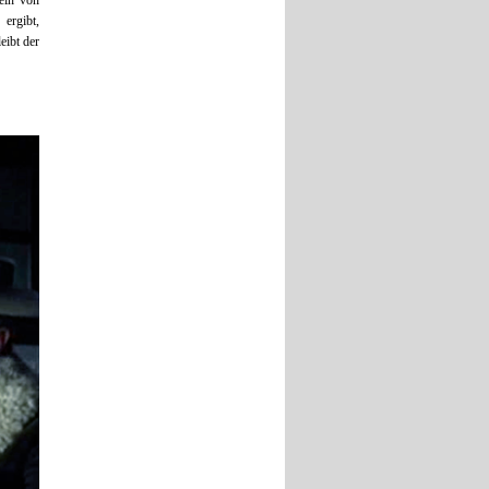
 ein von
ergibt,
eibt der