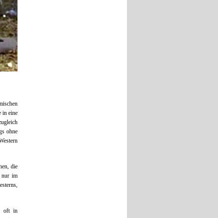
lmischen
 in eine
ugleich
ngs ohne
Western
en, die
t nur im
esterns,
 oft in