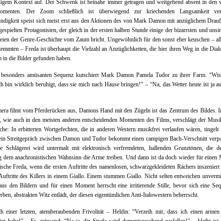
lligem Kontext auf. Der Schwenk ist beinahe immer getragen und weitgehend absent in den 
omenten. Der Zoom schließlich ist überwiegend zur kriechenden Langsamkeit ve
digkeit speist sich meist erst aus den Aktionen des von Mark Damon mit anzüglichem Drau
espielten Protagonisten, der gleich in der ersten halben Stunde einige der bizarrsten und unsi
eien der Genre-Geschichte vom Zaum bricht. Ungewöhnlich für den sonst eher keuschen – al
lemmten – Freda ist überhaupt die Vielzahl an Anzüglichkeiten, die hier ihren Weg in die Dia
m in die Bilder gefunden haben.
r besonders amüsanten Sequenz kutschiert Mark Damon Pamela Tudor zu ihrer Farm. “Wis
ch bin wirklich beruhigt, dass sie mich nach Hause bringen!” – “Na, das Wetter heute ist ja a
ra filmt vom Pferderücken aus, Damons Hand mit den Zügeln ist das Zentrum des Bildes. I
 wie auch in den meisten anderen entscheidenden Momenten des Films, verschlägt der Musi
che: In erbitterten Wortgefechten, die in anderen Western musikfrei verlaufen wären, tingelt
ein Streitgepräch zwischen Damon und Tudor bekommt einen campigen Bach-Verschnitt verpa
ale Schlägerei wird untermalt mit elektronisch verfremdeten, hallenden Grunztönen, die d
g dem anachronistischen Wahnsinn die Arme treiben. Und dann ist da doch wieder für eine
ische Freda, wenn die ersten Auftritte des namenlosen, schwarzgekleideten Rächers inszenier
Auftritte des Killers in einem Giallo. Einem stummen Giallo. Nicht selten entweichen unvermit
us den Bildern und für einen Moment herrscht eine irritierende Stille, bevor sich eine Se
rben, abstrakten Witz entlädt, der diesen eigentümlichen Anti-Italowestern beherrscht.
 einer letzten, atemberaubenden Frivolität – Heldin: “Verzeih mir, dass ich einen armen