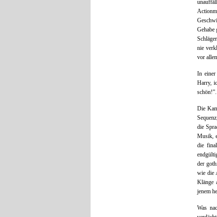
unauffä
Actionm
Geschwin
Gehabe g
Schläger
nie verk
vor alle
In eine
Harry, i
schön!”.
Die Kame
Sequenz,
die Spra
Musik, 
die fin
endgülti
der goth
wie die 
Klänge a
jenem he
Was nach