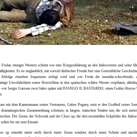
 Fredas einziger Western scheint wie eine Kriegserklärung an den Italowestern und seine fi
ßigkeiten. Es ist unglaublich, mit wieviel diebischer Freude hier eine Genreübliche Geschichte
 Abfolge einzelner Sequenzen zerlegt wird und wie Freda die mondän-schwebende, z
tige Unwirklichkeit seiner Horrorfilme in den spanischen wilden Westen verpflanzt, alledi
so wie Sergio Garrone zwei Jahre später mit DJANGO IL BASTARDO, einen Gothic-Horror-
n.
am mit dem Kameramann seines Vertrauens, Gabor Pogany, setzt er den Großteil seiner Szen
 dramaturgischen Zusammenhang scheinen, in langen, statischen Totalen um, die sich meis
brechen. Der Zoom, der Schwenk und der Close up, die drei essentiellen Eckpfeiler des Italow
elten bis nie zum Einsatz.
se up entsteht meist nicht durch einen Zoom sondern durch einen Schnitt und taucht