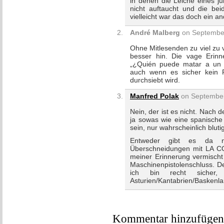
in denen die Leiche eines j
nicht auftaucht und die bei
vielleicht war das doch ein a
André Malberg
on September
Ohne Mitlesenden zu viel zu 
besser hin. Die vage Erinn
„¿Quién puede matar a un n
auch wenn es sicher kein 
durchsiebt wird.
Manfred Polak
on September
Nein, der ist es nicht. Nach
ja sowas wie eine spanisc
sein, nur wahrscheinlich bluti
Entweder gibt es da no
Überschneidungen mit LA 
meiner Erinnerung vermischt
Maschinenpistolenschluss. D
ich bin recht sicher
Asturien/Kantabrien/Baskenlan
Kommentar hinzufügen