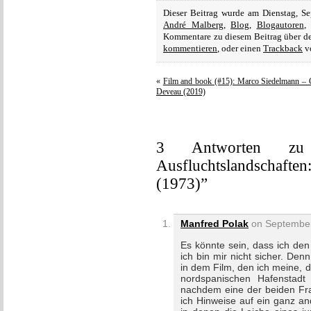
Dieser Beitrag wurde am Dienstag, S
André Malberg
,
Blog
,
Blogautoren
,
Kommentare zu diesem Beitrag über 
kommentieren
, oder einen
Trackback
vo
«
Film and book (#15): Marco Siedelmann – 
Deveau (2019)
3 Antworten zu
Ausfluchtslandschaften
(1973)”
Manfred Polak
on September
Es könnte sein, dass ich den
ich bin mir nicht sicher. Den
in dem Film, den ich meine, 
nordspanischen Hafenstadt 
nachdem eine der beiden Frau
ich Hinweise auf ein ganz a