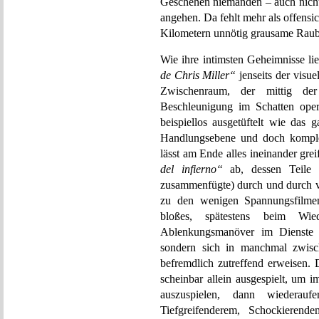
Geschehen niemanden – auch nich
angehen. Da fehlt mehr als offensi
Kilometern unnötig grausame Rau
Wie ihre intimsten Geheimnisse li
de Chris Miller“
jenseits der visu
Zwischenraum, der mittig der
Beschleunigung im Schatten oper
beispiellos ausgetüftelt wie das
Handlungsebene und doch komplet
lässt am Ende alles ineinander gre
del infierno“
ab, dessen Teile 
zusammenfügte) durch und durch v
zu den wenigen Spannungsfilmen
bloßes, spätestens beim Wied
Ablenkungsmanöver im Dienste ei
sondern sich in manchmal zwisc
befremdlich zutreffend erweisen. 
scheinbar allein ausgespielt, um
auszuspielen, dann wiederauf
Tiefgreifenderem, Schockieren