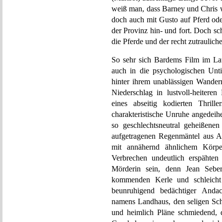
weiß man, dass Barney und Chris w
doch auch mit Gusto auf Pferd o
der Provinz hin- und fort. Doch sche
die Pferde und der recht zutraulich
So sehr sich Bardems Film im Lauf
auch in die psychologischen Untie
hinter ihrem unablässigen Wandern
Niederschlag in lustvoll-heiteren
eines abseitig kodierten Thrill
charakteristische Unruhe angedeih
so geschlechtsneutral geheißenen 
aufgetragenen Regenmäntel aus A
mit annähernd ähnlichem Körpe
Verbrechen undeutlich erspähten 
Mörderin sein, denn Jean Seberg
kommenden Kerle und schleicht 
beunruhigend bedächtiger Andac
namens Landhaus, den seligen Schl
und heimlich Pläne schmiedend, 