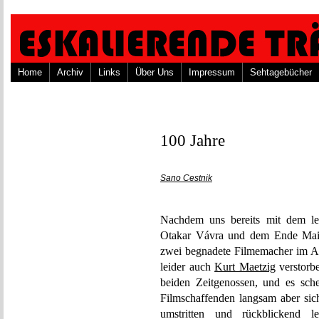
Home
Archiv
Links
Über Uns
Impressum
Sehtagebücher
100 Jahre
Sano Cestnik
Nachdem uns bereits mit dem let
Otakar Vávra und dem Ende Mai
zwei begnadete Filmemacher im Alt
leider auch
Kurt Maetzig
verstorbe
beiden Zeitgenossen, und es sch
Filmschaffenden langsam aber sich
umstritten und rückblickend 