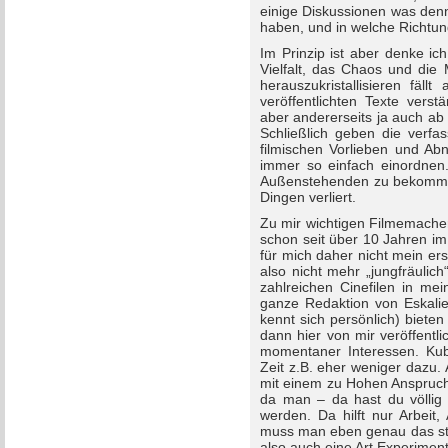
einige Diskussionen was denn
haben, und in welche Richtun
Im Prinzip ist aber denke ic
Vielfalt, das Chaos und die 
herauszukristallisieren fäl
veröffentlichten Texte vers
aber andererseits ja auch ab 
Schließlich geben die verfas
filmischen Vorlieben und Ab
immer so einfach einordnen
Außenstehenden zu bekommen,
Dingen verliert.
Zu mir wichtigen Filmemacher
schon seit über 10 Jahren im
für mich daher nicht mein ers
also nicht mehr „jungfräulic
zahlreichen Cinefilen in me
ganze Redaktion von Eskali
kennt sich persönlich) biete
dann hier von mir veröffentli
momentaner Interessen. Kub
Zeit z.B. eher weniger dazu.
mit einem zu Hohen Anspruch 
da man – da hast du völlig
werden. Da hilft nur Arbeit,
muss man eben genau das stän
also auch eine Art Experiment