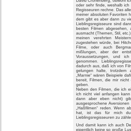
David Cronenberg, obwohl ich
oder sehr finde, weshalb ich
Regisseuren rechne. Das alle
meiner absoluten Favoriten ha
dem gibt es aber dann zu vie
Lieblingsregisseure sind da
besten Filmen abgesehen, 
ausmacht (Themen, Stil, etc.)
meinen verehrten Meistern
zugestehen würde, bei Hitch
Filme, oder auch Bergman
mißlungen, aber der ents
Voraussetzungen, und ic
genommen. Lieblingsregiss
dadurch aus, daß ich von Filme
gelungen halte, trotzdem 
„Marnie“ wären Beispiele daf
bereit, Filmen, die mir nich
geben.
Neben den Filmen, die ich ei
ich nicht viel anfangen kann
dann aber eben nicht) gi
ausgesprochene Aversionen 
„Haßfilmen“ reden. Wenn ab
hat, ist das für mich d
Lieblingsregisseuren zu zähle
Und damit kann ich auch De
eigentlich keine so große Lus