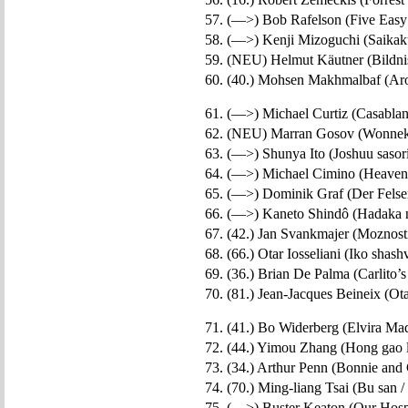
57. (—>) Bob Rafelson (Five Easy 
58. (—>) Kenji Mizoguchi (Saikaku 
59. (NEU) Helmut Käutner (Bildnis
60. (40.) Mohsen Makhmalbaf (Aro
61. (—>) Michael Curtiz (Casablan
62. (NEU) Marran Gosov (Wonnekl
63. (—>) Shunya Ito (Joshuu sasor
64. (—>) Michael Cimino (Heaven’s
65. (—>) Dominik Graf (Der Felsen
66. (—>) Kaneto Shindô (Hadaka n
67. (42.) Jan Svankmajer (Moznosti
68. (66.) Otar Iosseliani (Iko shash
69. (36.) Brian De Palma (Carlito’s
70. (81.) Jean-Jacques Beineix (Ota
71. (41.) Bo Widerberg (Elvira Mad
72. (44.) Yimou Zhang (Hong gao li
73. (34.) Arthur Penn (Bonnie and 
74. (70.) Ming-liang Tsai (Bu san /
75. (—>) Buster Keaton (Our Hospit