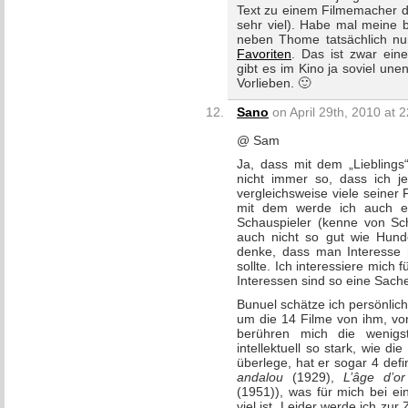
Text zu einem Filmemacher d
sehr viel). Habe mal meine b
neben Thome tatsächlich nu
Favoriten
. Das ist zwar ein
gibt es im Kino ja soviel un
Vorlieben. 🙂
Sano
on April 29th, 2010 at 
@ Sam
Ja, dass mit dem „Lieblings“
nicht immer so, dass ich je
vergleichsweise viele seiner 
mit dem werde ich auch ei
Schauspieler (kenne von Sc
auch nicht so gut wie Hund
denke, dass man Interesse 
sollte. Ich interessiere mich f
Interessen sind so eine Sac
Bunuel schätze ich persönlic
um die 14 Filme von ihm, von
berühren mich die wenigs
intellektuell so stark, wie 
überlege, hat er sogar 4 defin
andalou
(1929),
L’âge d’or
(1951)), was für mich bei e
viel ist. Leider werde ich zur 