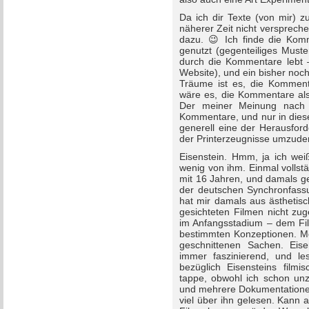
Da ich dir Texte (von mir) z
näherer Zeit nicht versprech
dazu. 😉 Ich finde die Komm
genutzt (gegenteiliges Muste
durch die Kommentare lebt –
Website), und ein bisher noc
Träume ist es, die Kommenta
wäre es, die Kommentare als
Der meiner Meinung nach 
Kommentare, und nur in diese
generell eine der Herausford
der Printerzeugnisse umzude
Eisenstein. Hmm, ja ich weiß
wenig von ihm. Einmal volls
mit 16 Jahren, und damals g
der deutschen Synchronfassu
hat mir damals aus ästhetis
gesichteten Filmen nicht zug
im Anfangsstadium – dem Fi
bestimmten Konzeptionen. Mo
geschnittenen Sachen. Eise
immer faszinierend, und le
bezüglich Eisensteins filmi
tappe, obwohl ich schon unz
und mehrere Dokumentationen
viel über ihn gelesen. Kann a