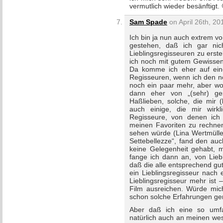
vermutlich wieder besänftigt. 
Sam Spade
on April 26th, 20
Ich bin ja nun auch extrem v
gestehen, daß ich gar nic
Lieblingsregisseuren zu erstel
ich noch mit gutem Gewissen 
Da komme ich eher auf ein
Regisseuren, wenn ich den no
noch ein paar mehr, aber wo
dann eher von „(sehr) ges
Haßlieben, solche, die mir (
auch einige, die mir wirk
Regisseure, von denen ich
meinen Favoriten zu rechne
sehen würde (Lina Wertmüller
Settebellezze“, fand den auc
keine Gelegenheit gehabt, m
fange ich dann an, von Lieb
daß die alle entsprechend gu
ein Lieblingsregisseur nach 
Lieblingsregisseur mehr ist 
Film ausreichen. Würde mich
schon solche Erfahrungen ge
Aber daß ich eine so umfang
natürlich auch an meinen wes