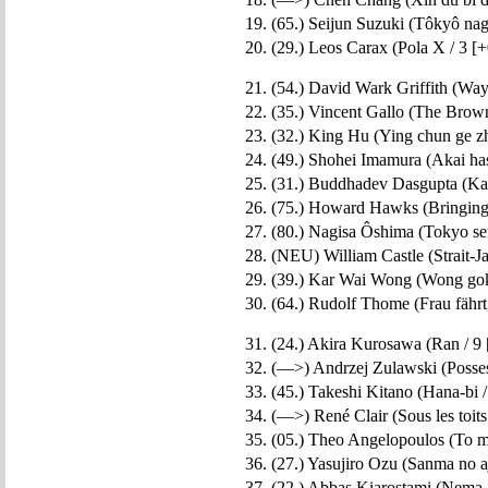
19. (65.) Seijun Suzuki (Tôkyô na
20. (29.) Leos Carax (Pola X / 3 [+
21. (54.) David Wark Griffith (Wa
22. (35.) Vincent Gallo (The Brow
23. (32.) King Hu (Ying chun ge zh
24. (49.) Shohei Imamura (Akai has
25. (31.) Buddhadev Dasgupta (Kal
26. (75.) Howard Hawks (Bringing
27. (80.) Nagisa Ôshima (Tokyo se
28. (NEU) William Castle (Strait-Ja
29. (39.) Kar Wai Wong (Wong gok
30. (64.) Rudolf Thome (Frau fährt,
31. (24.) Akira Kurosawa (Ran / 9 
32. (—>) Andrzej Zulawski (Posses
33. (45.) Takeshi Kitano (Hana-bi /
34. (—>) René Clair (Sous les toits 
35. (05.) Theo Angelopoulos (To me
36. (27.) Yasujiro Ozu (Sanma no aj
37. (22.) Abbas Kiarostami (Nema-