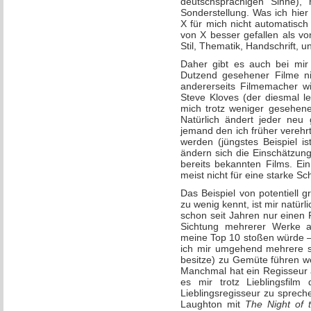
deutschsprachigen Sinne),
Sonderstellung. Was ich hier 
X für mich nicht automatisch 
von X besser gefallen als vo
Stil, Thematik, Handschrift, u
Daher gibt es auch bei mir
Dutzend gesehener Filme ni
andererseits Filmemacher wi
Steve Kloves (der diesmal le
mich trotz weniger gesehene
Natürlich ändert jeder neu 
jemand den ich früher verehr
werden (jüngstes Beispiel i
ändern sich die Einschätzung
bereits bekannten Films. Ein
meist nicht für eine starke Sc
Das Beispiel von potentiell
zu wenig kennt, ist mir natür
schon seit Jahren nur einen 
Sichtung mehrerer Werke a
meine Top 10 stoßen würde – 
ich mir umgehend mehrere se
besitze) zu Gemüte führen we
Manchmal hat ein Regisseur a
es mir trotz Lieblingsfil
Lieblingsregisseur zu spreche
Laughton mit
The Night of 