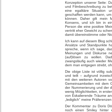
Konzeption unserer Seite: Da
und Filmbeschreibung zu be
eine egalitäre Situation 
geschaffen werden kann, um 
können. Daher gilt mein M
Konsens, und ich bin in ein
Person die eine positive Me
vertritt eher Gewicht zu sche
damit übereinstimme oder Nic
Ich kann auf diesem Blog schl
Ansätze und Standpunkte hab
spreche, wenn ich sage, dass
Meinungen und Diskurse ne
(auf)lösen zu wollen. Dad
zwangsläufig auch wieder Mehr
dem man entgegen strebt, ohn
Die obige Liste ist völlig s
und teilt – aufgrund inzwis
mit den weiteren Autoren vo
Gemeinsamkeiten mit dem G
der Nummerierung und der da
wenig Möglichkeiten, in erste
von Eskalierende Träume anst
„lediglich“ meine Präferenzen
Der Kommentar zu Doris Dörr
noch einen Smiley hinter 