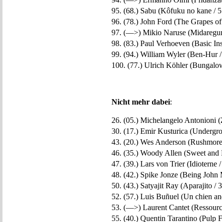
95. (68.) Sabu (Kôfuku no kane / 5
96. (78.) John Ford (The Grapes of
97. (—>) Mikio Naruse (Midaregum
98. (83.) Paul Verhoeven (Basic Inst
99. (94.) William Wyler (Ben-Hur /
100. (77.) Ulrich Köhler (Bungalow
Nicht mehr dabei
:
26. (05.) Michelangelo Antonioni (Z
30. (17.) Emir Kusturica (Undergro
43. (20.) Wes Anderson (Rushmore 
46. (35.) Woody Allen (Sweet and
47. (39.) Lars von Trier (Idioterne /
48. (42.) Spike Jonze (Being John 
50. (43.) Satyajit Ray (Aparajito / 3
52. (57.) Luis Buñuel (Un chien an
53. (—>) Laurent Cantet (Ressourc
55. (40.) Quentin Tarantino (Pulp Fi