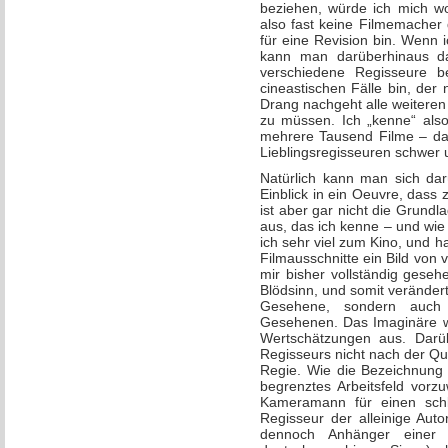
beziehen, würde ich mich wo
also fast keine Filmemacher d
für eine Revision bin. Wenn 
kann man darüberhinaus d
verschiedene Regisseure b
cineastischen Fälle bin, der
Drang nachgeht alle weiteren
zu müssen. Ich „kenne“ al
mehrere Tausend Filme – dahe
Lieblingsregisseuren schwer u
Natürlich kann man sich dar
Einblick in ein Oeuvre, dass
ist aber gar nicht die Grund
aus, das ich kenne – und wie
ich sehr viel zum Kino, und h
Filmausschnitte ein Bild von
mir bisher vollständig gese
Blödsinn, und somit veränder
Gesehene, sondern auch 
Gesehenen. Das Imaginäre wi
Wertschätzungen aus. Darüb
Regisseurs nicht nach der Qua
Regie. Wie die Bezeichnung 
begrenztes Arbeitsfeld vorz
Kameramann für einen schle
Regisseur der alleinige Aut
dennoch Anhänger einer A