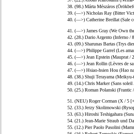
38. (98.) Márta Mészáros (Örökbefo
39. (—>) Nicholas Ray (Bitter Vict
40. (—>) Catherine Breillat (Sale 
41. (—>) James Gray (We Own the 
42. (28.) Dario Argento (Inferno / 8
43. (09.) Sharunas Bartas (Trys die
44. (—>) Philippe Garrel (Les amant
45. (—>) Jean Epstein (Mauprat / 2
46. (—>) Jean Rollin (Lèvres de sa
47. (—>) Hsiao-hsien Hou (Hao nan
48. (38.) Shuji Terayama (Meikyu-t
49. (14.) Chris Marker (Sans soleil 
50. (25.) Roman Polanski (Frantic /
51. (NEU) Roger Corman (X / 5 [+
52. (33.) Jerzy Skolimowski (Rysopi
53. (63.) Hiroshi Teshigahara (Suna
54. (21.) Jean-Marie Straub und Dan
55. (12.) Pier Paolo Pasolini (Ma
56. (16.) Robert Zemeckis (Forrest