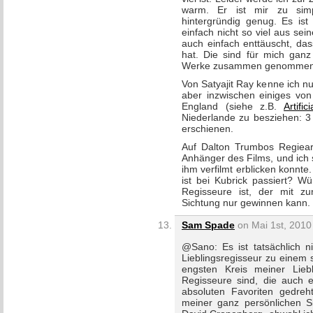
warm. Er ist mir zu simp
hintergründig genug. Es ist
einfach nicht so viel aus sei
auch einfach enttäuscht, das
hat. Die sind für mich ganz
Werke zusammen genommen
Von Satyajit Ray kenne ich nur
aber inzwischen einiges von
England (siehe z.B.
Artific
Niederlande zu besziehen: 3
erschienen.
Auf Dalton Trumbos Regiearb
Anhänger des Films, und ich 
ihm verfilmt erblicken konnte
ist bei Kubrick passiert? W
Regisseure ist, der mit z
Sichtung nur gewinnen kann.
Sam Spade
on Mai 1st, 2010
@Sano: Es ist tatsächlich n
Lieblingsregisseur zu einem 
engsten Kreis meiner Lieb
Regisseure sind, die auch 
absoluten Favoriten gedreht
meiner ganz persönlichen Sic