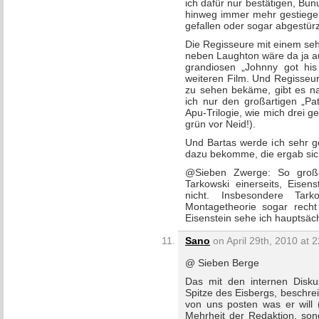
ich dafür nur bestätigen, Bun
hinweg immer mehr gestiege
gefallen oder sogar abgestürz
Die Regisseure mit einem seh
neben Laughton wäre da ja au
grandiosen „Johnny got hi
weiteren Film. Und Regisseu
zu sehen bekäme, gibt es nat
ich nur den großartigen „Pa
Apu-Trilogie, wie mich drei 
grün vor Neid!).
Und Bartas werde ich sehr g
dazu bekomme, die ergab sich
@Sieben Zwerge: So große
Tarkowski einerseits, Eisen
nicht. Insbesondere Tar
Montagetheorie sogar recht
Eisenstein sehe ich hauptsäc
Sano
on April 29th, 2010 at 
@ Sieben Berge
Das mit den internen Diskus
Spitze des Eisbergs, beschreib
von uns posten was er will (
Mehrheit der Redaktion, son