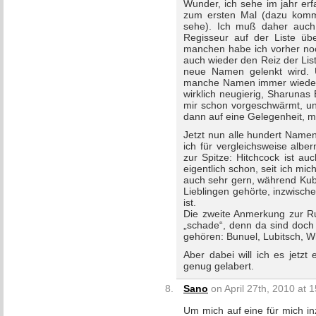
Wunder, ich sehe im jahr er
zum ersten Mal (dazu komm
sehe). Ich muß daher auch
Regisseur auf der Liste ü
manchen habe ich vorher noc
auch wieder den Reiz der Lis
neue Namen gelenkt wird.
manche Namen immer wieder
wirklich neugierig, Sharunas 
mir schon vorgeschwärmt, und
dann auf eine Gelegenheit, 
Jetzt nun alle hundert Name
ich für vergleichsweise alb
zur Spitze: Hitchcock ist au
eigentlich schon, seit ich mic
auch sehr gern, während Kubr
Lieblingen gehörte, inzwisc
ist.
Die zweite Anmerkung zur Rub
„schade“, denn da sind doch 
gehören: Bunuel, Lubitsch, W
Aber dabei will ich es jetzt
genug gelabert.
Sano
on April 27th, 2010 at 
Um mich auf eine für mich i