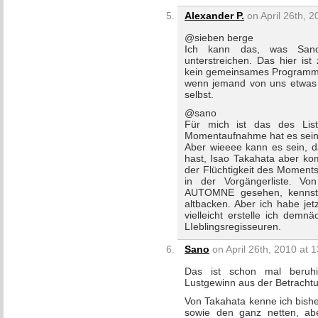
Alexander P.
on April 26th, 2
@sieben berge
Ich kann das, was Sano 
unterstreichen. Das hier ist
kein gemeinsames Programm o
wenn jemand von uns etwas sc
selbst.
@sano
Für mich ist das des Liste
Momentaufnahme hat es sein
Aber wieeee kann es sein, d
hast, Isao Takahata aber kom
der Flüchtigkeit des Moments
in der Vorgängerliste. V
AUTOMNE gesehen, kennst 
altbacken. Aber ich habe je
vielleicht erstelle ich demn
LIeblingsregisseuren.
Sano
on April 26th, 2010 at 
Das ist schon mal beruhi
Lustgewinn aus der Betrachtu
Von Takahata kenne ich bish
sowie den ganz netten, ab