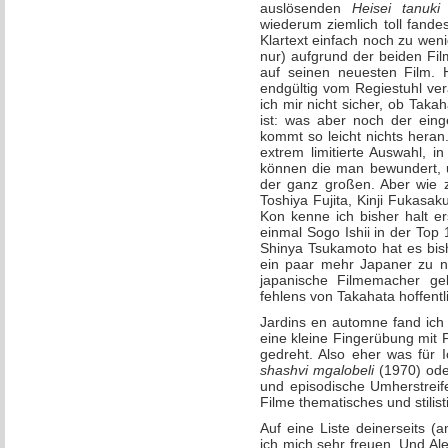
auslösenden
Heisei tanuk
wiederum ziemlich toll fande
Klartext einfach noch zu wen
nur) aufgrund der beiden Fil
auf seinen neuesten Film. H
endgültig vom Regiestuhl ver
ich mir nicht sicher, ob Takah
ist: was aber noch der eing
kommt so leicht nichts heran
extrem limitierte Auswahl, 
können die man bewundert, un
der ganz großen. Aber wie 
Toshiya Fujita, Kinji Fukasa
Kon kenne ich bisher halt er
einmal Sogo Ishii in der Top
Shinya Tsukamoto hat es bis
ein paar mehr Japaner zu n
japanische Filmemacher gel
fehlens von Takahata hoffent
Jardins en automne fand ich 
eine kleine Fingerübung mit
gedreht. Also eher was für 
shashvi mgalobeli
(1970) od
und episodische Umherstreife
Filme thematisches und stilis
Auf eine Liste deinerseits 
ich mich sehr freuen. Und Al