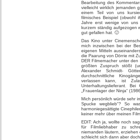
Bearbeitung des Kommentars 
vielleicht wirklich jemanden g
einem Teil von uns kursier
filmisches Beispiel (obwohl 
Jahre erst wenige von uns 
kurzem ständig aufgezogen we
gut gefallen hat. 🙂
Das Kino unter Cinemenschen
mich inzwischen bei der Bes
eigenen Mitteln auseinander
die Paarung von Dörrie mit Z
DER Filmemacher unter den bi
größten Zuspruch stößt (
Alexander Schmidt- Götte
durchschnittliche Kinogäng
verlassen kann, ist Zul
Unterhaltungslieferant. B
„Frauenlager der Ninja“ (1986
Mich persönlich würde sehr int
Spucke wegblieb“? So was
harmoniegesättigte Cinephile
keiner mehr über meinen Fi
EDIT: Ach ja, wollte noch sa
für Filmliebhaber zu schr
niemanden läutern, erziehen
schleicht sich dann aber doc