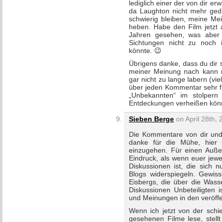
lediglich einer der von dir e
da Laughton nicht mehr gedre
schwierig bleiben, meine Me
heben. Habe den Film jetzt 
Jahren gesehen, was aber n
Sichtungen nicht zu noch 
könnte. 😉
Übrigens danke, dass du dir s
meiner Meinung nach kann 
gar nicht zu lange labern (vi
über jeden Kommentar sehr f
„Unbekannten“ im stolpern
Entdeckungen verheißen könne
Sieben Berge
on April 28th, 
Die Kommentare von dir und 
danke für die Mühe, hier 
einzugehen. Für einen Auß
Eindruck, als wenn euer jewe
Diskussionen ist, die sich 
Blogs widerspiegeln. Gewis
Eisbergs, die über die Wass
Diskussionen Unbeteiligten 
und Meinungen in den veröffen
Wenn ich jetzt von der schi
gesehenen Filme lese, stellt