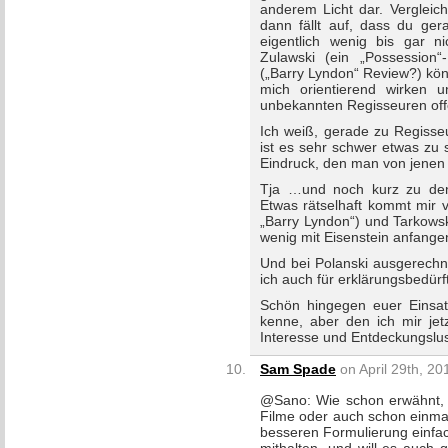
anderem Licht dar. Vergleich
dann fällt auf, dass du ger
eigentlich wenig bis gar ni
Zulawski (ein „Possession“
(„Barry Lyndon“ Review?) kön
mich orientierend wirken u
unbekannten Regisseuren of
Ich weiß, gerade zu Regisse
ist es sehr schwer etwas zu
Eindruck, den man von jenen 
Tja …und noch kurz zu den
Etwas rätselhaft kommt mir 
„Barry Lyndon“) und Tarkowsk
wenig mit Eisenstein anfange
Und bei Polanski ausgerechne
ich auch für erklärungsbedürft
Schön hingegen euer Einsa
kenne, aber den ich mir jetz
Interesse und Entdeckungslus
Sam Spade
on April 29th, 20
@Sano: Wie schon erwähnt, k
Filme oder auch schon einmal
besseren Formulierung einfac