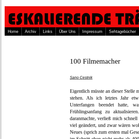
Home
Archiv
Links
Über Uns
Impressum
Sehtagebücher
100 Filmemacher
Sano Cestnik
Eigentlich müsste an dieser Stelle 
stehen. Als ich letztes Jahr et
Unterfangen beendet hatte, w
Frühlingsanfang zu aktualisier
daranmachte, verließ mich schnell 
viel geändert, und zwar wären woh
Neues (sprich zum ersten mal Gese
im Schnitt eben nicht mehr als 400