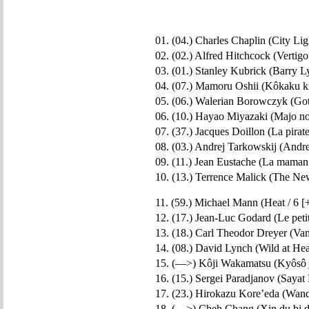
01. (04.) Charles Chaplin (City Lig
02. (02.) Alfred Hitchcock (Vertigo
03. (01.) Stanley Kubrick (Barry L
04. (07.) Mamoru Oshii (Kôkaku kid
05. (06.) Walerian Borowczyk (Goto
06. (10.) Hayao Miyazaki (Majo no
07. (37.) Jacques Doillon (La pirate
08. (03.) Andrej Tarkowskij (Andr
09. (11.) Jean Eustache (La maman e
10. (13.) Terrence Malick (The Ne
11. (59.) Michael Mann (Heat / 6 [
12. (17.) Jean-Luc Godard (Le petit
13. (18.) Carl Theodor Dreyer (Vam
14. (08.) David Lynch (Wild at Hear
15. (—>) Kôji Wakamatsu (Kyôsô jô
16. (15.) Sergei Paradjanov (Sayat 
17. (23.) Hirokazu Kore’eda (Wandâ
18. (—>) Cheh Chang (Xin du bi da