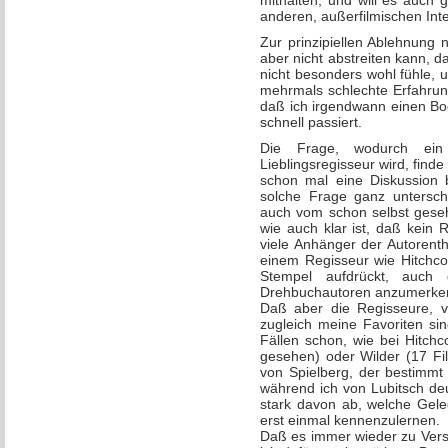
mithalten, und will es auch
anderen, außerfilmischen Int
Zur prinzipiellen Ablehnung 
aber nicht abstreiten kann, da
nicht besonders wohl fühle,
mehrmals schlechte Erfahru
daß ich irgendwann einen Bo
schnell passiert.
Die Frage, wodurch ein 
Lieblingsregisseur wird, finde
schon mal eine Diskussion 
solche Frage ganz untersch
auch vom schon selbst geseh
wie auch klar ist, daß kein 
viele Anhänger der Autorenth
einem Regisseur wie Hitchco
Stempel aufdrückt, auch 
Drehbuchautoren anzumerken,
Daß aber die Regisseure, v
zugleich meine Favoriten sin
Fällen schon, wie bei Hitch
gesehen) oder Wilder (17 Fi
von Spielberg, der bestimmt 
während ich von Lubitsch de
stark davon ab, welche Gele
erst einmal kennenzulernen.
Daß es immer wieder zu Ver