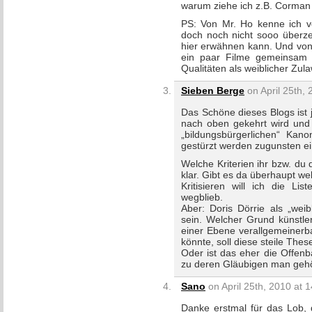
warum ziehe ich z.B. Corman
PS: Von Mr. Ho kenne ich vo
doch noch nicht sooo überzeu
hier erwähnen kann. Und von
ein paar Filme gemeinsam a
Qualitäten als weiblicher Zul
Sieben Berge
on April 25th, 
Das Schöne dieses Blogs ist j
nach oben gekehrt wird und
„bildungsbürgerlichen“ Ka
gestürzt werden zugunsten ein
Welche Kriterien ihr bzw. du 
klar. Gibt es da überhaupt wel
Kritisieren will ich die L
wegblieb.
Aber: Doris Dörrie als „wei
sein. Welcher Grund künstle
einer Ebene verallgemeinerba
könnte, soll diese steile Thes
Oder ist das eher die Offenb
zu deren Gläubigen man gehö
Sano
on April 25th, 2010 at 
Danke erstmal für das Lob, 