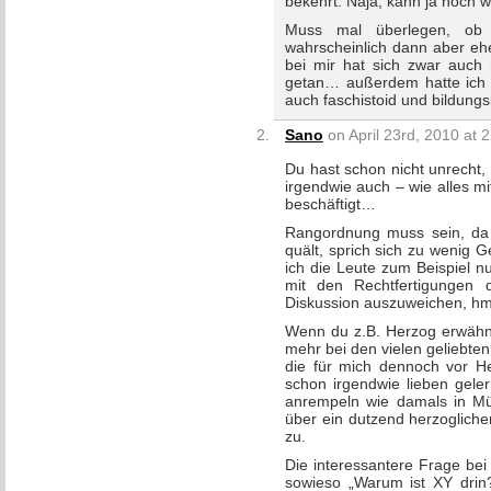
bekehrt. Naja, kann ja noc
Muss mal überlegen, ob 
wahrscheinlich dann aber ehe
bei mir hat sich zwar auch 
getan… außerdem hatte ich l
auch faschistoid und bildungs
Sano
on April 23rd, 2010 at 
Du hast schon nicht unrecht,
irgendwie auch – wie alles m
beschäftigt…
Rangordnung muss sein, da 
quält, sprich sich zu wenig
ich die Leute zum Beispiel n
mit den Rechtfertigungen
Diskussion auszuweichen, h
Wenn du z.B. Herzog erwähnst
mehr bei den vielen geliebte
die für mich dennoch vor H
schon irgendwie lieben gele
anrempeln wie damals in Mü
über ein dutzend herzogliche
zu.
Die interessantere Frage bei 
sowieso „Warum ist XY drin?