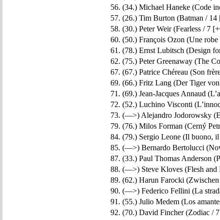
56. (34.) Michael Haneke (Code in
57. (26.) Tim Burton (Batman / 14 
58. (30.) Peter Weir (Fearless / 7 [+
60. (50.) François Ozon (Une robe d
61. (78.) Ernst Lubitsch (Design fo
62. (75.) Peter Greenaway (The Co
67. (67.) Patrice Chéreau (Son frère
69. (66.) Fritz Lang (Der Tiger vo
71. (69.) Jean-Jacques Annaud (L’a
72. (52.) Luchino Visconti (L’innoc
73. (—>) Alejandro Jodorowsky (El
79. (76.) Milos Forman (Cerný Petr 
84. (79.) Sergio Leone (Il buono, il b
85. (—>) Bernardo Bertolucci (Nov
87. (33.) Paul Thomas Anderson (
88. (—>) Steve Kloves (Flesh and 
89. (62.) Harun Farocki (Zwischen 
90. (—>) Federico Fellini (La strad
91. (55.) Julio Medem (Los amantes 
92. (70.) David Fincher (Zodiac / 7