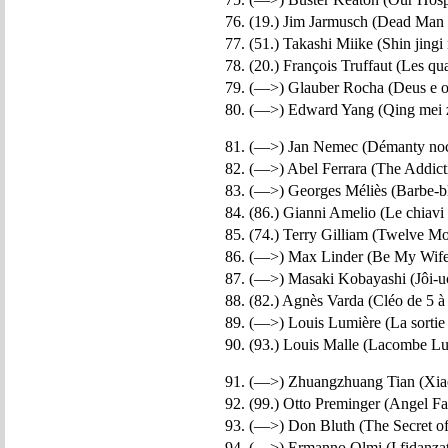
76. (19.) Jim Jarmusch (Dead Man 
77. (51.) Takashi Miike (Shin jingi
78. (20.) François Truffaut (Les qua
79. (—>) Glauber Rocha (Deus e o 
80. (—>) Edward Yang (Qing mei z
81. (—>) Jan Nemec (Démanty noci
82. (—>) Abel Ferrara (The Addicti
83. (—>) Georges Méliès (Barbe-bl
84. (86.) Gianni Amelio (Le chiavi d
85. (74.) Terry Gilliam (Twelve Mo
86. (—>) Max Linder (Be My Wife 
87. (—>) Masaki Kobayashi (Jôi-uc
88. (82.) Agnès Varda (Cléo de 5 à 
89. (—>) Louis Lumière (La sortie 
90. (93.) Louis Malle (Lacombe Luc
91. (—>) Zhuangzhuang Tian (Xiao
92. (99.) Otto Preminger (Angel Fac
93. (—>) Don Bluth (The Secret o
94. (—>) Ermanno Olmi (I fidanzati