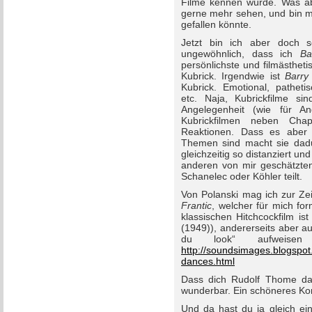
Filme kennen würde. Was abe
gerne mehr sehen, und bin mi
gefallen könnte.
Jetzt bin ich aber doch s
ungewöhnlich, dass ich
Ba
persönlichste und filmästhet
Kubrick. Irgendwie ist
Barry
Kubrick. Emotional, pathetis
etc. Naja, Kubrickfilme sin
Angelegenheit (wie für An
Kubrickfilmen neben Cha
Reaktionen. Dass es aber
Themen sind macht sie dadu
gleichzeitig so distanziert u
anderen von mir geschätzten
Schanelec oder Köhler teilt.
Von Polanski mag ich zur Ze
Frantic
, welcher für mich for
klassischen Hitchcockfilm is
(1949)), andererseits aber a
du look“ aufweisen
http://soundsimages.blogspo
dances.html
Dass dich Rudolf Thome dank
wunderbar. Ein schöneres Kom
Und da hast du ja gleich e