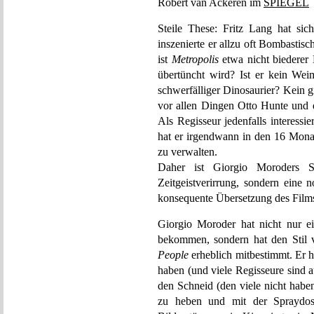
Robert van Ackeren im
SPIEGEL
Steile These: Fritz Lang hat sic
inszenierte er allzu oft Bombastisc
ist
Metropolis
etwa nicht biederer
übertüncht wird? Ist er kein Wei
schwerfälliger Dinosaurier? Kein g
vor allen Dingen Otto Hunte und 
Als Regisseur jedenfalls interessie
hat er irgendwann in den 16 Monat
zu verwalten.
Daher ist Giorgio Moroders S
Zeitgeistverirrung, sondern eine
konsequente Übersetzung des Films 
Giorgio Moroder hat nicht nur e
bekommen, sondern hat den Stil
People
erheblich mitbestimmt. Er ha
haben (und viele Regisseure sind a
den Schneid (den viele nicht habe
zu heben und mit der Spraydose 