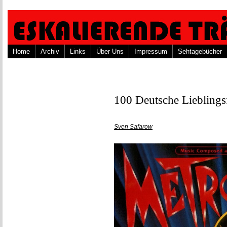
Home
Archiv
Links
Über Uns
Impressum
Sehtagebücher
100 Deutsche Lieblings
Sven Safarow