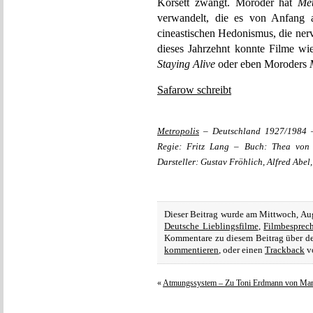
Korsett zwängt. Moroder hat
Met
verwandelt, die es von Anfang 
cineastischen Hedonismus, die ner
dieses Jahrzehnt konnte Filme w
Staying Alive
oder eben Moroders
Safarow schreibt
Metropolis
– Deutschland 1927/1984 –
Regie: Fritz Lang – Buch: Thea von
Darsteller: Gustav Fröhlich, Alfred Abel
Dieser Beitrag wurde am Mittwoch, Au
Deutsche Lieblingsfilme
,
Filmbesprec
Kommentare zu diesem Beitrag über 
kommentieren
, oder einen
Trackback
vo
«
Atmungssystem – Zu Toni Erdmann von Ma