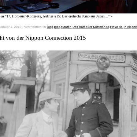
sen “17. Hofbauer-Kongress, Aufriss #15: Das erotische Kino aus Japan…” »
Januar 1, 2018 | Veröffentlicht in
Blog
,
Blogautoren
,
Das Hofbauer-Kommando
,
Hinweise
,
In eigen
cht von der Nippon Connection 2015