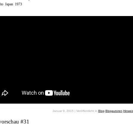
Ito Japan 1973
Januar 9, 2015 | Veröffentlicht in
Blog
,
Blogautoren
,
Hinwei
vorschau #31