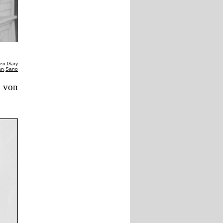
gen
,
Gary
an
,
Sano
1 von