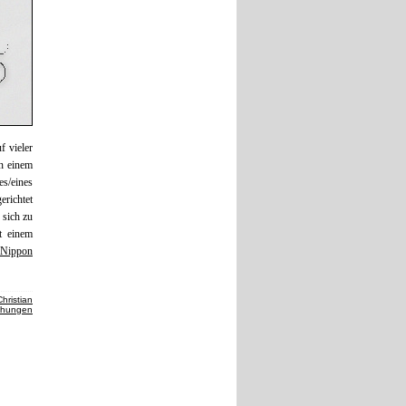
f vieler
in einem
s/eines
erichtet
 sich zu
t einem
 Nippon
Christian
chungen