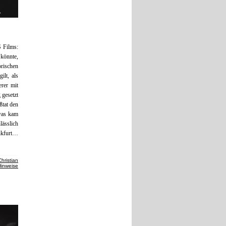
S Films:
könnte,
rischen
ilt, als
erer mit
 gesetzt
ßtat den
 was kam
lässlich
nkfurt…
Christian
Hinweise