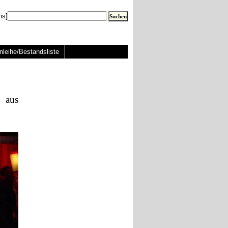
ns]
nleihe/Bestandsliste
 aus