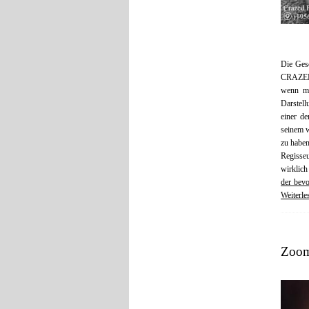
Die Gesc
CRAZE
wenn ma
Darstell
einer de
seinem w
zu haben
Regisseu
wirklich
der bevo
Weiterl
Zoom