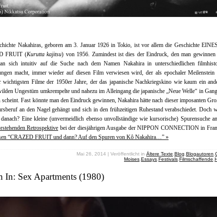
hichte Nakahiras, geboren am 3. Januar 1926 in Tokio, ist vor allem die Geschichte EINE
D FRUIT (
Kurutta kajitsu
) von 1956. Zumindest ist dies der Eindruck, den man gewinnen 
n sich intuitiv auf die Suche nach dem Namen Nakahira in unterschiedlichen filmhisto
ungen macht, immer wieder auf diesen Film verwiesen wird, der als epochaler Meilenstein g
r wichtigsten Filme der 1950er Jahre, der das japanische Nachkriegskino wie kaum ein and
ilden Ungestüm umkrempelte und nahezu im Alleingang die japanische „Neue Welle“ in Gang
 scheint. Fast könnte man den Eindruck gewinnen, Nakahira hätte nach dieser imposanten Gro
rsberuf an den Nagel gehängt und sich in den frühzeitigen Ruhestand verabschiedet. Doch
 danach? Eine kleine (unvermeidlich ebenso unvollständige wie kursorische) Spurensuche an
rstehenden Retrospektive
bei der diesjährigen Ausgabe der NIPPON CONNECTION in Fra
esen “CRAZED FRUIT und dann? Auf den Spuren von Kô Nakahira…” »
Mai 26, 2014 | Veröffentlicht in
Ältere Texte
,
Blog
,
Blogautoren
,
Moises
,
Essays
,
Festivals
,
Filmschaffende
,
 In: Sex Apartments (1980)