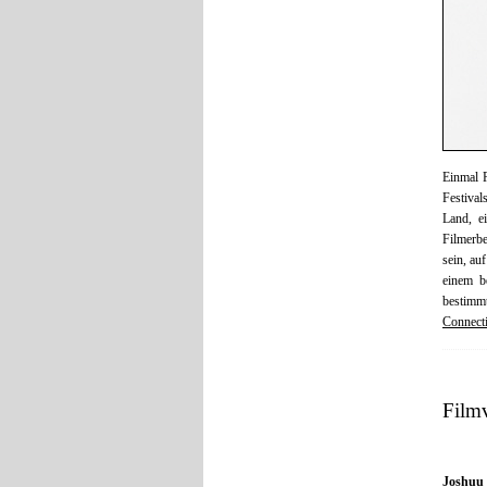
Einmal R
Festival
Land, e
Filmerbe
sein, au
einem b
bestimmt
Connecti
Film
Joshuu 