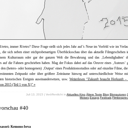
/retro, immer R/retro? Diese Frage stellt sich jedes Jahr auf’s Neue im Vorfeld wie im Verlau
s, die sich neben einer stichprobenartigen Überblicksschau über das aktuelle Filmgeschehen 
inem Kulturraum oder gar der ganzen Welt die Bewahrung und das ‚Lebendighalten‘ de
s auf die Fahnen geschrieben haben. Mag der Fokus dabei auf das Oeuvre eines ‚Auteurs‘ g
f den (hetero- oder homogenen) ‚Output‘ eines Produktionsstudios oder auf einzelne Filme, die
estimmten Zeitpunkt oder über größere Zeiträume hinweg auf unterschiedlichste Weise mi
en historischen Ereignis auseinandersetzen, usw.
Weiterlesen “Zukunft braucht Herkunft –
on 2015 (Teil 1 von X)” »
Juli 13, 2015 | Veröffentlicht in
Aktuelles Kino
,
Ältere Texte
,
Blog
,
Blogautoren
,
Moises
,
Essays
,
Festivals
,
Filmbespre
vorschau #40
sasori: Kemono-beya