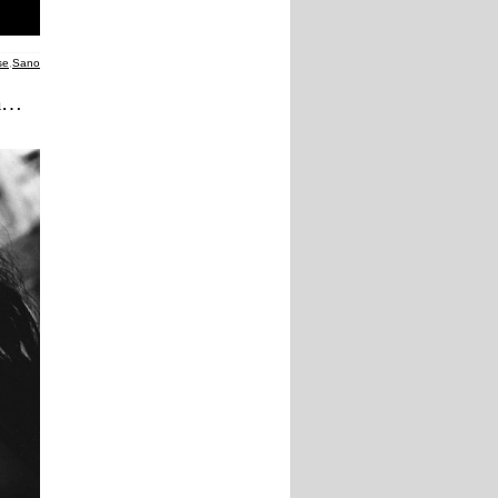
se
,
Sano
ra…