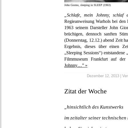
John Giorno, sleeping in SLEEP (1963)
„Schlafe, mein Johnny, schlaf 
Regieanweisung Warhols bei den 
1963 seinem Darsteller John Gio
brüchigen, dennoch sanften St
(Donnerstag, 12.12.) abend Zeit 
Ergebnis, dieses über einen Z
„Sleeping Sessions“) entstandene 
Filmmuseum Frankfurt auf de
Johnny…” »
Dezember 12, 2013 | Verö
Zitat der Woche
„hinsichtlich des Kunstwerks
im zeitalter seiner technischen