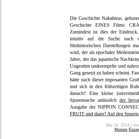
Die Geschichte Nakahiras, geboren
Geschichte EINES Films: C
Zumindest ist dies der Eindruc
intuitiv auf die Suche nach 
filmhistorischen Darstellungen m
wird, der als epochaler Meilenstein
Jahre, der das japanische Nachkri
Ungestüm umkrempelte und nahezu 
Gang gesetzt zu haben scheint. Fa
hätte nach dieser imposanten Gro
und sich in den frühzeitigen Ru
danach? Eine kleine (unvermeidl
Spurensuche anlässlich
der bevor
Ausgabe der NIPPON CONNEC
FRUIT und dann? Auf den Spuren
Mai 26, 2014 | Ver
Moises
,
Essa