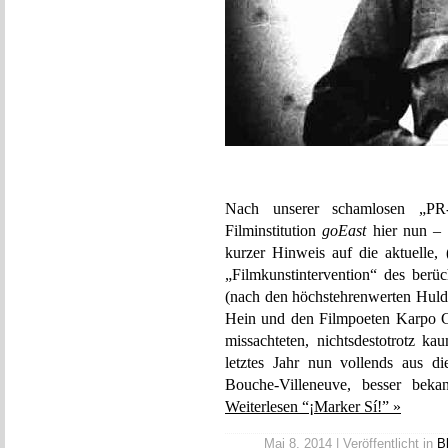
Nach unserer schamlosen „PR-
Filminstitution
goEast
hier nun – 
kurzer Hinweis auf die aktuelle,
„Filmkunstintervention“ des berüc
(nach den höchstehrenwerten Hul
Hein und den Filmpoeten Karpo G
missachteten, nichtsdestotrotz 
letztes Jahr nun vollends aus d
Bouche-Villeneuve, besser be
Weiterlesen “¡Marker Sí!” »
Mai 8, 2014 | Veröffentlicht in
B