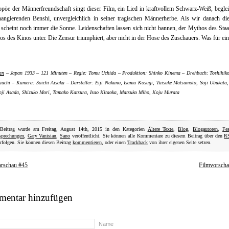
pöe der Männerfreundschaft singt dieser Film, ein Lied in kraftvollem Schwarz-Weiß, begle
hangierenden Benshi, unvergleichlich in seiner tragischen Männerherbe. Als wir danach di
, scheint noch immer die Sonne. Leidenschaften lassen sich nicht bannen, der Mythos des Staa
s des Kinos unter. Die Zensur triumphiert, aber nicht in der Hose des Zuschauers. Was für ein
an
– Japan 1933 – 121 Minuten – Regie: Tomu Uchida – Produktion: Shinko Kinema – Drehbuch: Toshihiko
uchi – Kamera: Soichi Aisaka – Darsteller: Eiji Nakano, Isamu Kosugi, Taisuke Matsumoto, Soji Ubukata
nji Asada, Shizuko Mori, Tamako Katsura, Isao Kitaoka, Matsuko Miho, Koju Murata
 Beitrag wurde am Freitag, August 14th, 2015 in den Kategorien
Ältere Texte
,
Blog
,
Blogautoren
,
Fes
sprechungen
,
Gary Vanisian
,
Sano
veröffentlicht. Sie können alle Kommentare zu diesem Beitrag über den
R
rfolgen. Sie können diesen Beitrag
kommentieren
, oder einen
Trackback
von ihrer eigenen Seite setzen.
orschau #45
Filmvorsch
entar hinzufügen
Name