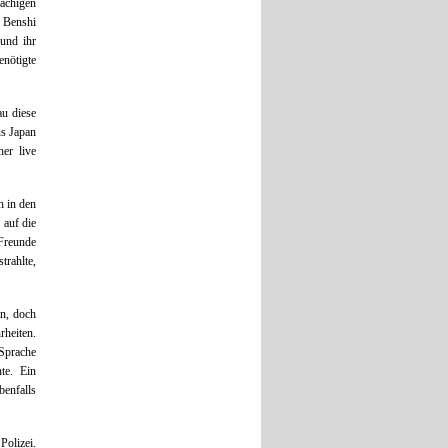
rachigen
e Benshi
und ihr
enötigte
au diese
us Japan
er live
h in den
 auf die
 Freunde
trahlte,
en, doch
heiten.
 Sprache
te. Ein
enfalls
olizei.