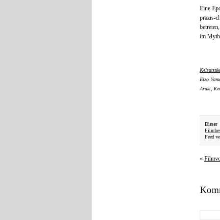
Eine Epo
präzis-c
betreten
im Mytho
Keisatsuk
Eizo Yama
Araki, Ke
Dieser
Filmbe
Feed ve
«
Filmv
Komm