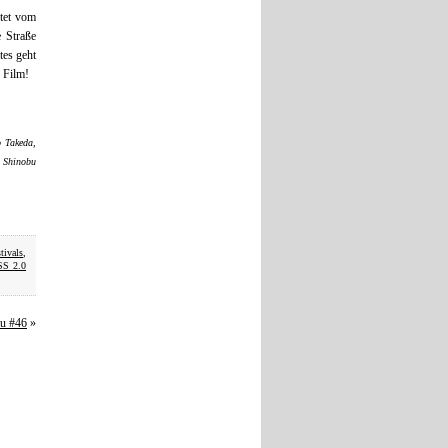
itet vom
e Straße
tes geht
 Film!
 Takeda,
, Shinobu
tivals
,
SS 2.0
au #46
»