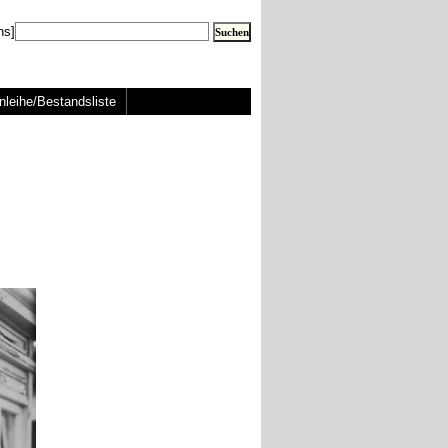
ns]
nleihe/Bestandsliste