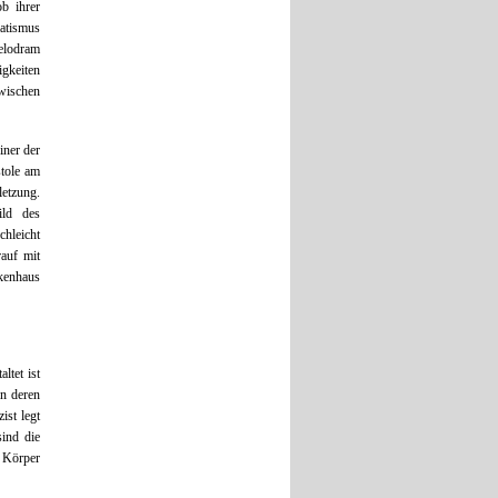
b ihrer
atismus
Melodram
igkeiten
zwischen
iner der
stole am
letzung.
ild des
chleicht
rauf mit
kenhaus
ltet ist
in deren
ist legt
ind die
n Körper