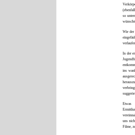
Verkörp
(ebenfal
so unter
wünschte
Wie der 
eingefäd
verlaufe
In der e
Jugendf
entkomme
ins wan
ausgere
herauszu
verbring
suggerie
Etwas b
Ermittl
vereinna
uns nich
Filme, z