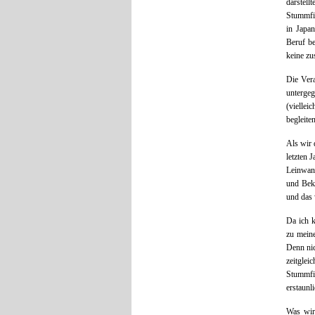
darstell
Stummfil
in Japa
Beruf be
keine zu
Die Vera
untergeg
(vielle
begleiten
Als wir 
letzten 
Leinwand
und Beka
und das 
Da ich k
zu mein
Denn nic
zeitgle
Stummfi
erstaunl
Was wir