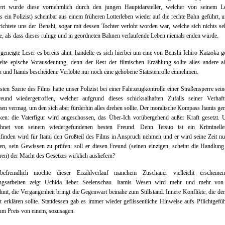
ert wurde diese vornehmlich durch den jungen Hauptdarsteller, welcher von seinem 
ls ein Polizist) scheinbar aus einem früheren Lotterleben wieder auf die rechte Bahn geführt, 
richtete uns der Benshi, sogar mit dessen Tochter verlobt worden war, welche sich nichts se
, als dass dieses ruhige und in geordneten Bahnen verlaufende Leben niemals enden würde.
geneigte Leser es bereits ahnt, handelte es sich hierbei um eine von Benshi Ichiro Kataoka g
elte epische Vorausdeutung, denn der Rest der filmischen Erzählung sollte alles andere a
n und Itamis bescheidene Verlobte nur noch eine gehobene Statistenrolle einnehmen.
rsten Szene des Films hatte unser Polizist bei einer Fahrzeugkontrolle einer Straßensperre sein
reund wiedergetroffen, welcher aufgrund dieses schicksalhaften Zufalls seiner Verhaf
n vermag, um den sich aber fürderhin alles drehen sollte. Der moralische Kompass Itamis ger
ken: die Vaterfigur wird angeschossen, das Über-Ich vorübergehend außer Kraft gesetzt. 
chnet von seinem wiedergefundenen besten Freund. Denn Tetsuo ist ein Kriminelle
finden wird für Itami den Großteil des Films in Anspruch nehmen und er wird seine Zeit n
en, sein Gewissen zu prüfen: soll er diesen Freund (seinen einzigen, scheint die Handlun
ren) der Macht des Gesetzes wirklich ausliefern?
efremdlich mochte dieser Erzählverlauf manchem Zuschauer vielleicht erscheinen
ungsarbeiten zeigt Uchida lieber Seelenschau. Itamis Wesen wird mehr und mehr von
hmt, die Vergangenheit bringt die Gegenwart beinahe zum Stillstand. Innere Konflikte, die de
t erklären sollte. Stattdessen gab es immer wieder geflissentliche Hinweise aufs Pflichtgefü
um Preis von einem, sozusagen.