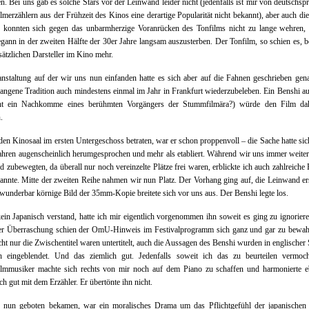
ten. Bei uns gab es solche Stars vor der Leinwand leider nicht (jedenfalls ist mir von deutschsp
merzählern aus der Frühzeit des Kinos eine derartige Popularität nicht bekannt), aber auch di
n konnten sich gegen das unbarmherzige Voranrücken des Tonfilms nicht zu lange wehren, 
gann in der zweiten Hälfte der 30er Jahre langsam auszusterben. Der Tonfilm, so schien es, b
sätzlichen Darsteller im Kino mehr.
nstaltung auf der wir uns nun einfanden hatte es sich aber auf die Fahnen geschrieben gen
angene Tradition auch mindestens einmal im Jahr in Frankfurt wiederzubeleben. Ein Benshi a
icht ein Nachkomme eines berühmten Vorgängers der Stummfilmära?) würde den Film dah
.
den Kinosaal im ersten Untergeschoss betraten, war er schon proppenvoll – die Sache hatte sic
Jahren augenscheinlich herumgesprochen und mehr als etabliert. Während wir uns immer weiter
 zubewegten, da überall nur noch vereinzelte Plätze frei waren, erblickte ich auch zahlreiche
nnte. Mitte der zweiten Reihe nahmen wir nun Platz. Der Vorhang ging auf, die Leinwand ers
wunderbar körnige Bild der 35mm-Kopie breitete sich vor uns aus. Der Benshi legte los.
ein Japanisch verstand, hatte ich mir eigentlich vorgenommen ihn soweit es ging zu ignorier
er Überraschung schien der OmU-Hinweis im Festivalprogramm sich ganz und gar zu bewahr
ht nur die Zwischentitel waren untertitelt, auch die Aussagen des Benshi wurden in englischer
ich eingeblendet. Und das ziemlich gut. Jedenfalls soweit ich das zu beurteilen vermoch
lmmusiker machte sich rechts von mir noch auf dem Piano zu schaffen und harmonierte eb
ich gut mit dem Erzähler. Er übertönte ihn nicht.
 nun geboten bekamen, war ein moralisches Drama um das Pflichtgefühl der japanischen P