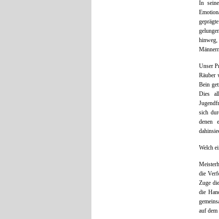
In sein
Emotion
geprägte
gelungen
hinweg, 
Männern 
Unser Pr
Räuber w
Bein get
Dies al
Jugendfr
sich dur
denen e
dahinsie
Welch ei
Meisterh
die Verf
Zuge die
die Han
gemeinsa
auf dem 