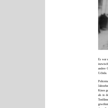
Es war 
inzwisch
andere 
Uchida.
Policema
Jahrzehn
Kinos ge
als in 
Tonfilme
gewöhnt,