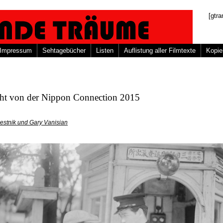
[gtra
Impressum
Sehtagebücher
Listen
Auflistung aller Filmtexte
Kopie
cht von der Nippon Connection 2015
estnik und Gary Vanisian