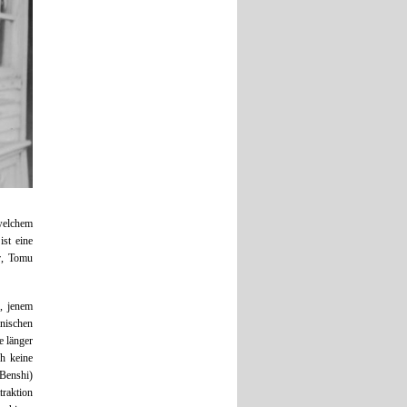
welchem
ist eine
r, Tomu
n, jenem
anischen
e länger
h keine
 Benshi)
traktion