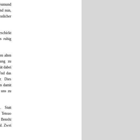
Leumund
und nun,
hnlicher
eschickt
ls ruhig
en alten
tung zu
ät dabei
Und das
r. Dies
un damit
g uns zu
. Statt
 Tetsuo
r Benshi
hl. Zwei