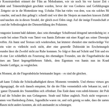
er Konstruiertheit erinnert der Film an Melodramen, wie sie noch bis vor kurzer Zeit o
alität und Tränenrührigkeit geschätzt wurden, bevor der von Coolness und Gefühlspragm
 Zeitgeist sie in die Mottenkiste trug. Uchidas Film hat vieles von dem, was ein solches 
 machte, und auch ihm gelingt’s: schnell sind wir über die Skepsis an manchen krassen Zufäll
und tauchen ein in diesen Strudel, der gleich zwei Oden singt. Auf die innige Freundschaft 
und die Selbstlosigkeit der Diensterfüllung des Polizisten.
otagonist kommt bald dahinter, dass sein ehemaliger Schulfreund dringend tatverdächtig ist: e
urde bei seiner Flucht vom Tatort von Itamis Ziehvater mit einer Kugel aus seiner Dienstpi
roffen. Als Itami und Testsuo sich wiedersehen, hat letzterer ebendort eine merkwürdige Ver
lein wäre es vielleicht noch nicht, aber eine generelle Dubiosität im Erscheinungsb
eundes lässt die Zweifel nicht zur Ruhe kommen. So folgt er ihm auf Schritt und Tritt und ers
ch eine List schließlich ein Feuerzeug des ehemaligen Freundes, um die Fingerbadrücke da
ines am Tatort liegengebliebenen Säbels, dem Eigentum von Itamis nun im Kran
chender Leitfigur, zu vergleichen.
n Moment, als die Fingerabdrücke beieinander liegen – es sind die gleichen.
aft kann Uchida die Schicksalhaftigkeit dieses Moments vermitteln. Und ebenso virtuos gesta
olgungsjagd, die sich danach entspinnt, für die der Film vermeintlich sehr bekannt ist, und 
 ganze Dynamik des Stummfilms sich offenbart. Das Ende dann vom subtil-feinsten: der Poliz
d auf die Schulter des nun Gefangenen. Strafe und Sühne zugleich. Noch nicht vergessen s
men von Hardenberg-Zeiten, Jugendliche waren sie, und sich geistig so nahe, dass die zarte
Rasen nicht anders konnten, als sich aneinander zu schmiegen.