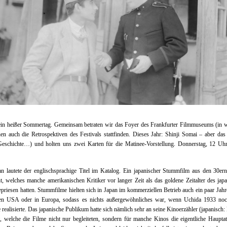
ein heißer Sommertag. Gemeinsam betraten wir das Foyer des Frankfurter Filmmuseums (in 
en auch die Retrospektiven des Festivals stattfinden. Dieses Jahr: Shinji Somai – aber das 
Geschichte…) und holten uns zwei Karten für die Matinee-Vorstellung. Donnerstag, 12 Uh
n lautete der englischsprachige Titel im Katalog. Ein japanischer Stummfilm aus den 30er
t, welches manche amerikanischen Kritiker vor langer Zeit als das goldene Zeitalter des jap
priesen hatten. Stummfilme hielten sich in Japan im kommerziellen Betrieb auch ein paar Jahr
den USA oder in Europa, sodass es nichts außergewöhnliches war, wenn Uchida 1933 noc
 realisierte. Das japanische Publikum hatte sich nämlich sehr an seine Kinoerzähler (japanisch:
 welche die Filme nicht nur begleiteten, sondern für manche Kinos die eigentliche Hauptat