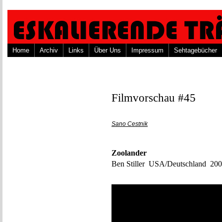
Home
Archiv
Links
Über Uns
Impressum
Sehtagebücher
Filmvorschau #45
Sano Cestnik
Zoolander
Ben Stiller USA/Deutschland 20