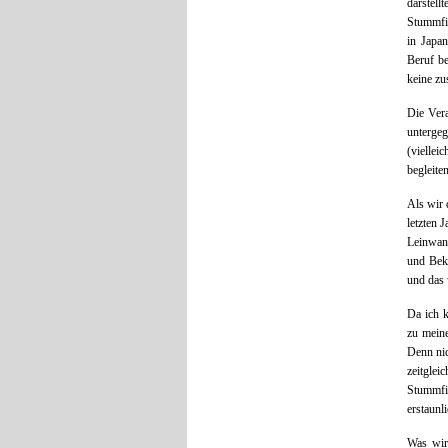
darstell
Stummfil
in Japa
Beruf be
keine zu
Die Vera
untergeg
(vielle
begleiten
Als wir 
letzten 
Leinwand
und Beka
und das 
Da ich k
zu mein
Denn nic
zeitgle
Stummfi
erstaunl
Was wir