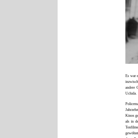
Es war 
inzwisch
andere 
Uchida.
Policema
Jahrzehn
Kinos ge
als in 
Tonfilme
gewöhnt,