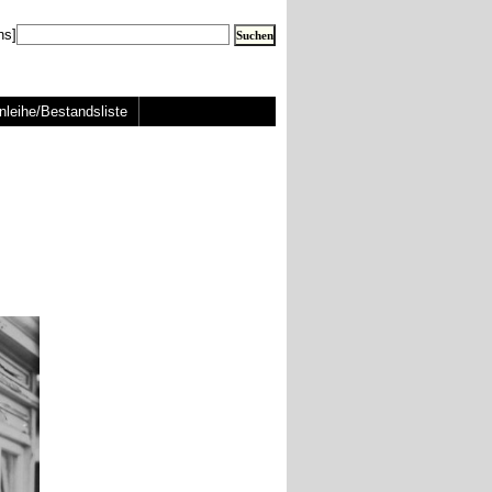
ns]
nleihe/Bestandsliste