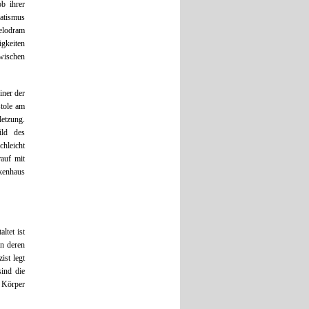
b ihrer
atismus
Melodram
igkeiten
zwischen
iner der
stole am
letzung.
ild des
chleicht
rauf mit
kenhaus
ltet ist
in deren
ist legt
ind die
n Körper