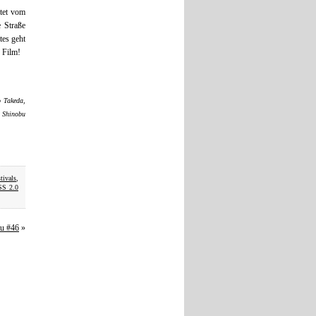
itet vom
e Straße
tes geht
 Film!
 Takeda,
, Shinobu
tivals
,
SS 2.0
au #46
»