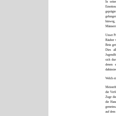
In sein
Emotion
geprägte
gelungen
hinweg, 
Männern 
Unser Pr
Räuber w
Bein get
Dies al
Jugendfr
sich dur
denen e
dahinsie
Welch ei
Meisterh
die Verf
Zuge die
die Han
gemeinsa
auf dem 