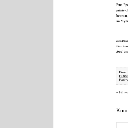
Eine Epo
präzis-c
betreten
im Mytho
Keisatsuk
Eizo Yama
Araki, Ke
Dieser
Filmbe
Feed ve
«
Filmv
Komm