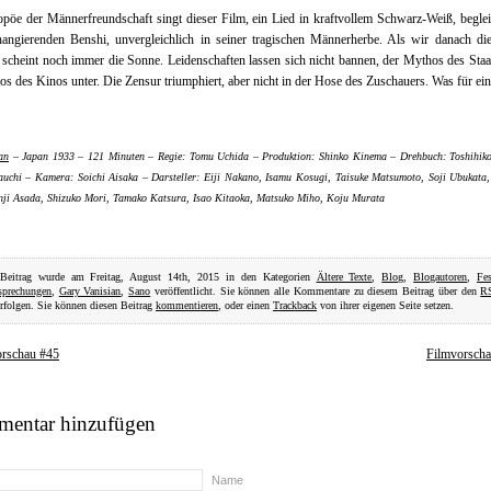
pöe der Männerfreundschaft singt dieser Film, ein Lied in kraftvollem Schwarz-Weiß, begle
hangierenden Benshi, unvergleichlich in seiner tragischen Männerherbe. Als wir danach di
, scheint noch immer die Sonne. Leidenschaften lassen sich nicht bannen, der Mythos des Staa
s des Kinos unter. Die Zensur triumphiert, aber nicht in der Hose des Zuschauers. Was für ein
an
– Japan 1933 – 121 Minuten – Regie: Tomu Uchida – Produktion: Shinko Kinema – Drehbuch: Toshihiko
uchi – Kamera: Soichi Aisaka – Darsteller: Eiji Nakano, Isamu Kosugi, Taisuke Matsumoto, Soji Ubukata
nji Asada, Shizuko Mori, Tamako Katsura, Isao Kitaoka, Matsuko Miho, Koju Murata
 Beitrag wurde am Freitag, August 14th, 2015 in den Kategorien
Ältere Texte
,
Blog
,
Blogautoren
,
Fes
sprechungen
,
Gary Vanisian
,
Sano
veröffentlicht. Sie können alle Kommentare zu diesem Beitrag über den
R
rfolgen. Sie können diesen Beitrag
kommentieren
, oder einen
Trackback
von ihrer eigenen Seite setzen.
orschau #45
Filmvorsch
entar hinzufügen
Name