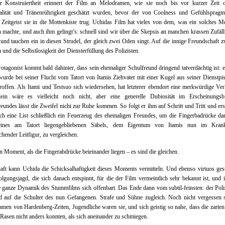
er Konstruiertheit erinnert der Film an Melodramen, wie sie noch bis vor kurzer Zeit o
alität und Tränenrührigkeit geschätzt wurden, bevor der von Coolness und Gefühlspragm
 Zeitgeist sie in die Mottenkiste trug. Uchidas Film hat vieles von dem, was ein solches 
 machte, und auch ihm gelingt’s: schnell sind wir über die Skepsis an manchen krassen Zufäll
und tauchen ein in diesen Strudel, der gleich zwei Oden singt. Auf die innige Freundschaft 
und die Selbstlosigkeit der Diensterfüllung des Polizisten.
otagonist kommt bald dahinter, dass sein ehemaliger Schulfreund dringend tatverdächtig ist: e
urde bei seiner Flucht vom Tatort von Itamis Ziehvater mit einer Kugel aus seiner Dienstpi
roffen. Als Itami und Testsuo sich wiedersehen, hat letzterer ebendort eine merkwürdige Ver
lein wäre es vielleicht noch nicht, aber eine generelle Dubiosität im Erscheinungsb
eundes lässt die Zweifel nicht zur Ruhe kommen. So folgt er ihm auf Schritt und Tritt und ers
ch eine List schließlich ein Feuerzeug des ehemaligen Freundes, um die Fingerbadrücke da
ines am Tatort liegengebliebenen Säbels, dem Eigentum von Itamis nun im Kran
chender Leitfigur, zu vergleichen.
n Moment, als die Fingerabdrücke beieinander liegen – es sind die gleichen.
aft kann Uchida die Schicksalhaftigkeit dieses Moments vermitteln. Und ebenso virtuos gesta
olgungsjagd, die sich danach entspinnt, für die der Film vermeintlich sehr bekannt ist, und 
 ganze Dynamik des Stummfilms sich offenbart. Das Ende dann vom subtil-feinsten: der Poliz
d auf die Schulter des nun Gefangenen. Strafe und Sühne zugleich. Noch nicht vergessen s
men von Hardenberg-Zeiten, Jugendliche waren sie, und sich geistig so nahe, dass die zarte
Rasen nicht anders konnten, als sich aneinander zu schmiegen.