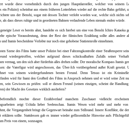
ert wurde diese vornehmlich durch den jungen Hauptdarsteller, welcher von seinem 
ls ein Polizist) scheinbar aus einem früheren Lotterleben wieder auf die rechte Bahn geführt, 
richtete uns der Benshi, sogar mit dessen Tochter verlobt worden war, welche sich nichts se
, als dass dieses ruhige und in geordneten Bahnen verlaufende Leben niemals enden würde.
geneigte Leser es bereits ahnt, handelte es sich hierbei um eine von Benshi Ichiro Kataoka g
elte epische Vorausdeutung, denn der Rest der filmischen Erzählung sollte alles andere a
n und Itamis bescheidene Verlobte nur noch eine gehobene Statistenrolle einnehmen.
rsten Szene des Films hatte unser Polizist bei einer Fahrzeugkontrolle einer Straßensperre sein
reund wiedergetroffen, welcher aufgrund dieses schicksalhaften Zufalls seiner Verhaf
n vermag, um den sich aber fürderhin alles drehen sollte. Der moralische Kompass Itamis ger
ken: die Vaterfigur wird angeschossen, das Über-Ich vorübergehend außer Kraft gesetzt. 
chnet von seinem wiedergefundenen besten Freund. Denn Tetsuo ist ein Kriminelle
finden wird für Itami den Großteil des Films in Anspruch nehmen und er wird seine Zeit n
en, sein Gewissen zu prüfen: soll er diesen Freund (seinen einzigen, scheint die Handlun
ren) der Macht des Gesetzes wirklich ausliefern?
efremdlich mochte dieser Erzählverlauf manchem Zuschauer vielleicht erscheinen
ungsarbeiten zeigt Uchida lieber Seelenschau. Itamis Wesen wird mehr und mehr von
hmt, die Vergangenheit bringt die Gegenwart beinahe zum Stillstand. Innere Konflikte, die de
t erklären sollte. Stattdessen gab es immer wieder geflissentliche Hinweise aufs Pflichtgefü
um Preis von einem, sozusagen.