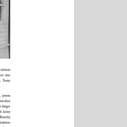
welchem
ist eine
r, Tomu
n, jenem
anischen
e länger
h keine
 Benshi)
traktion