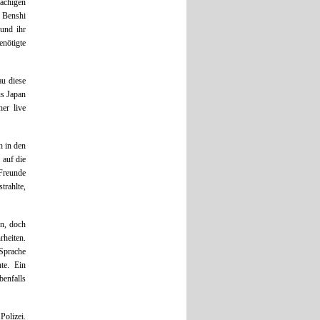
rachigen
e Benshi
und ihr
enötigte
au diese
us Japan
er live
h in den
 auf die
 Freunde
trahlte,
en, doch
heiten.
 Sprache
te. Ein
enfalls
olizei.