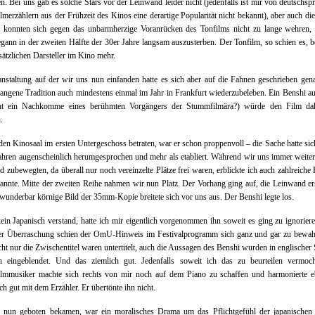
ten. Bei uns gab es solche Stars vor der Leinwand leider nicht (jedenfalls ist mir von deutschsp
merzählern aus der Frühzeit des Kinos eine derartige Popularität nicht bekannt), aber auch di
n konnten sich gegen das unbarmherzige Voranrücken des Tonfilms nicht zu lange wehren, 
gann in der zweiten Hälfte der 30er Jahre langsam auszusterben. Der Tonfilm, so schien es, b
sätzlichen Darsteller im Kino mehr.
nstaltung auf der wir uns nun einfanden hatte es sich aber auf die Fahnen geschrieben gen
angene Tradition auch mindestens einmal im Jahr in Frankfurt wiederzubeleben. Ein Benshi a
icht ein Nachkomme eines berühmten Vorgängers der Stummfilmära?) würde den Film dah
.
den Kinosaal im ersten Untergeschoss betraten, war er schon proppenvoll – die Sache hatte sic
Jahren augenscheinlich herumgesprochen und mehr als etabliert. Während wir uns immer weiter
 zubewegten, da überall nur noch vereinzelte Plätze frei waren, erblickte ich auch zahlreiche
nnte. Mitte der zweiten Reihe nahmen wir nun Platz. Der Vorhang ging auf, die Leinwand ers
wunderbar körnige Bild der 35mm-Kopie breitete sich vor uns aus. Der Benshi legte los.
ein Japanisch verstand, hatte ich mir eigentlich vorgenommen ihn soweit es ging zu ignorier
er Überraschung schien der OmU-Hinweis im Festivalprogramm sich ganz und gar zu bewahr
ht nur die Zwischentitel waren untertitelt, auch die Aussagen des Benshi wurden in englischer
ich eingeblendet. Und das ziemlich gut. Jedenfalls soweit ich das zu beurteilen vermoch
lmmusiker machte sich rechts von mir noch auf dem Piano zu schaffen und harmonierte eb
ich gut mit dem Erzähler. Er übertönte ihn nicht.
 nun geboten bekamen, war ein moralisches Drama um das Pflichtgefühl der japanischen P