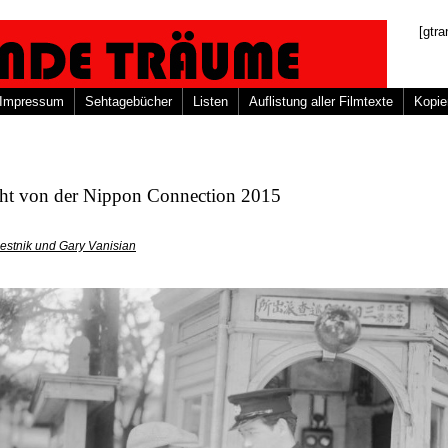
[gtra
Impressum
Sehtagebücher
Listen
Auflistung aller Filmtexte
Kopie
cht von der Nippon Connection 2015
estnik und Gary Vanisian