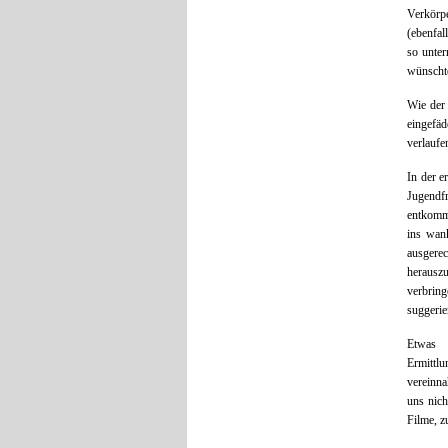
Verkörp
(ebenfal
so unter
wünschte
Wie der 
eingefäd
verlaufe
In der e
Jugendf
entkomme
ins wan
ausgere
herauszu
verbring
suggerie
Etwas b
Ermittl
vereinna
uns nich
Filme, z