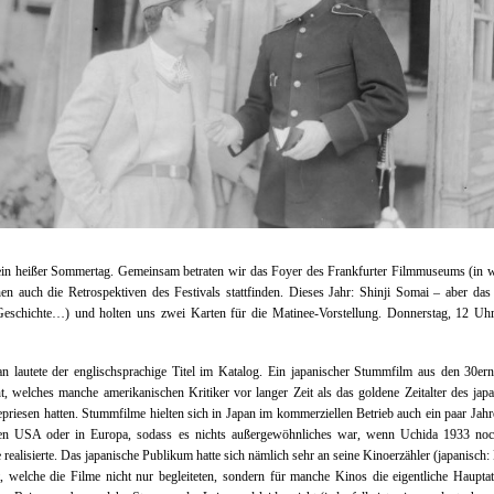
ein heißer Sommertag. Gemeinsam betraten wir das Foyer des Frankfurter Filmmuseums (in 
en auch die Retrospektiven des Festivals stattfinden. Dieses Jahr: Shinji Somai – aber das 
Geschichte…) und holten uns zwei Karten für die Matinee-Vorstellung. Donnerstag, 12 Uh
n lautete der englischsprachige Titel im Katalog. Ein japanischer Stummfilm aus den 30er
t, welches manche amerikanischen Kritiker vor langer Zeit als das goldene Zeitalter des jap
priesen hatten. Stummfilme hielten sich in Japan im kommerziellen Betrieb auch ein paar Jahr
den USA oder in Europa, sodass es nichts außergewöhnliches war, wenn Uchida 1933 noc
 realisierte. Das japanische Publikum hatte sich nämlich sehr an seine Kinoerzähler (japanisch:
 welche die Filme nicht nur begleiteten, sondern für manche Kinos die eigentliche Hauptat