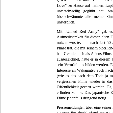
Love“
zu Hause auf meinem Lapto
unterschwellig geglüht hat, b
überschwämmte alle meine Sinn
unsterblich.
Mit „United Red Army“ gab es 
Aufmerksamkeit für diesen alten F
nutzen wusste, und nach fast 50 J
Phase trat, die mit seinem plotzl
hat. Gerade noch als Asiens Films
ausgezeichnet, hatte er in diesem J
sein Vermächtnis bilden werden. E
Interesse an Wakamatsu auch nach
(wie es das nach dem Tode ja me
vergessenen Filme wieder in das B
Öffentlichkeit gezerrt werden. Er
erfinden konnte. Das japanische K
Filme jedenfalls dringend nötig.
Pressemeldungen über eine seiner 
zitierten ihn abschließend meist w