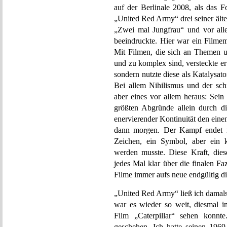
auf der Berlinale 2008, als das 
„United Red Army“ drei seiner ält
„Zwei mal Jungfrau“ und vor all
beeindruckte. Hier war ein Filmem
Mit Filmen, die sich an Themen u
und zu komplex sind, versteckte er 
sondern nutzte diese als Katalysat
Bei allem Nihilismus und der schi
aber eines vor allem heraus: Sein
größten Abgründe allein durch d
enervierender Kontinuität den eine
dann morgen. Der Kampf endet ni
Zeichen, ein Symbol, aber ein ko
werden musste. Diese Kraft, die
jedes Mal klar über die finalen Fa
Filme immer aufs neue endgültig di
„United Red Army“ ließ ich damals
war es wieder so weit, diesmal 
Film „Caterpillar“ sehen konnt
geschehen. Ich hatte seinen 196