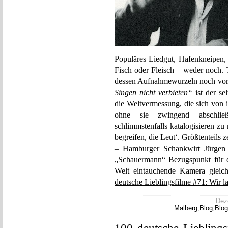
Populäres Liedgut, Hafenkneipen,
Fisch oder Fleisch – weder noch. 
dessen Aufnahmewurzeln noch vor
Singen nicht verbieten“
ist der se
die Weltvermessung, die sich von i
ohne sie zwingend abschließe
schlimmstenfalls katalogisieren z
begreifen, die Leut‘. Größtenteils z
– Hamburger Schankwirt Jürgen H
„Schauermann“ Bezugspunkt für d
Welt eintauchende Kamera gleiche
deutsche Lieblingsfilme #71: Wir l
Deze
Malberg
,
Blog
,
Blog