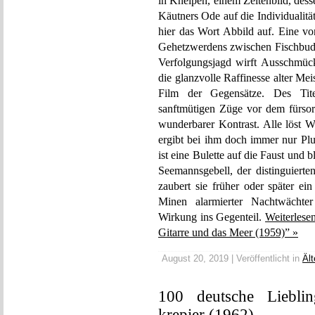
in Kneipen, einem Zeitenbild, dess
Käutners Ode auf die Individualitä
hier das Wort Abbild auf. Eine v
Gehetzwerdens zwischen Fischbud
Verfolgungsjagd wirft Ausschmüc
die glanzvolle Raffinesse alter Mei
Film der Gegensätze. Des Tit
sanftmütigen Züge vor dem fürsor
wunderbarer Kontrast. Alle löst W
ergibt bei ihm doch immer nur Plu
ist eine Bulette auf die Faust und 
Seemannsgebell, der distinguiert
zaubert sie früher oder später ei
Minen alarmierter Nachtwächte
Wirkung ins Gegenteil.
Weiterlese
Gitarre und das Meer (1959)” »
August 20, 2019 | Veröffentlicht in
Ält
100 deutsche Liebli
krepier (1962)