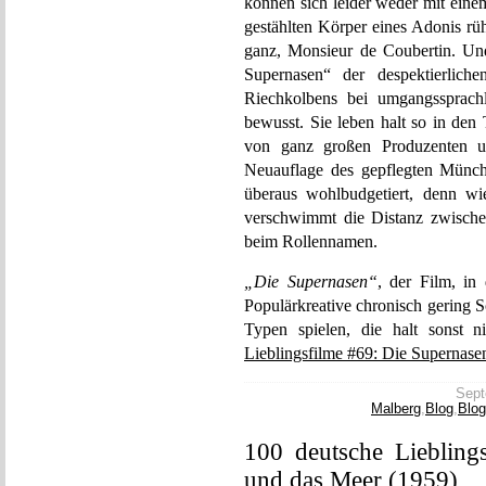
können sich leider weder mit eine
gestählten Körper eines Adonis rü
ganz, Monsieur de Coubertin. Und
Supernasen“ der despektierlic
Riechkolbens bei umgangssprach
bewusst. Sie leben halt so in den 
von ganz großen Produzenten u
Neuauflage des gepflegten Münch
überaus wohlbudgetiert, denn wi
verschwimmt die Distanz zwischen
beim Rollennamen.
„Die Supernasen“
, der Film, i
Populärkreative chronisch gering S
Typen spielen, die halt sonst 
Lieblingsfilme #69: Die Supernase
Sept
Malberg
,
Blog
,
Blog
100 deutsche Lieblings
und das Meer (1959)