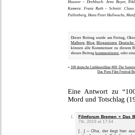
Houwer – Drehbuch: Arne Boyer, Nikla
Kamera: Franz Rath – Schnitt: Claus 
Pallenberg, Hans Peter Hallwachs, Manfr
Dieser Beitrag wurde am Freitag, Okt
Malberg
,
Blog
,
Blogautoren
,
Deutsche 
können alle Kommentare zu diesem B
diesen Beitrag
kommentieren
, oder ei
«
100 deutsche Lieblingsfilme #69: Die Super
Das Porn Film Festival Be
Eine Antwort zu “100
Mord und Totschlag (1
Filmforum Bremen » Das B
7th, 2019 at 17:54
[…] – Oha, der liegt hier a