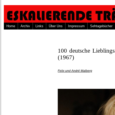
Home
Archiv
Links
Über Uns
Impressum
Sehtagebücher
100 deutsche Liebling
(1967)
Felix und André Malberg