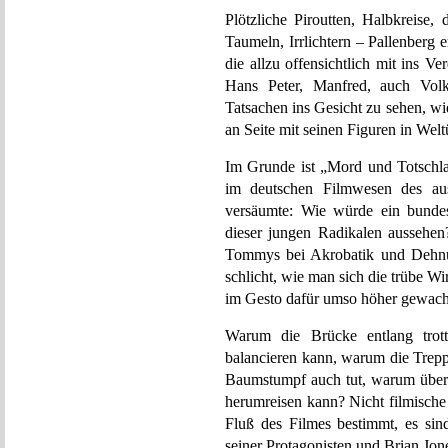
Plötzliche Piroutten, Halbkreise,
Taumeln, Irrlichtern – Pallenberg e
die allzu offensichtlich mit ins 
Hans Peter, Manfred, auch Volk
Tatsachen ins Gesicht zu sehen, wie
an Seite mit seinen Figuren in Wel
Im Grunde ist „Mord und Totschla
im deutschen Filmwesen des aus
versäumte: Wie würde ein bundes
dieser jungen Radikalen aussehen
Tommys bei Akrobatik und Dehnü
schlicht, wie man sich die trübe W
im Gesto dafür umso höher gewach
Warum die Brücke entlang tro
balancieren kann, warum die Trepp
Baumstumpf auch tut, warum über
herumreisen kann? Nicht filmische
Fluß des Filmes bestimmt, es sind
seiner Protagonisten und Brian Jone