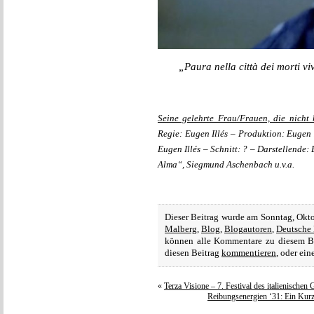
„Paura nella città dei morti vi
Seine gelehrte Frau/Frauen, die nicht 
Regie: Eugen Illés – Produktion: Eugen
Eugen Illés – Schnitt: ? – Darstellende
Alma“, Siegmund Aschenbach u.v.a.
Dieser Beitrag wurde am Sonntag, Okt
Malberg
,
Blog
,
Blogautoren
,
Deutsche 
können alle Kommentare zu diesem B
diesen Beitrag
kommentieren
, oder ei
«
Terza Visione – 7. Festival des italienische
Reibungsenergien ‘31: Ein Kur