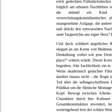
reich gedeckten Frühstückstisches
folglich am urbanen Nachtleben so
die alsbald ein Kind e
verwechslungskomödiantischer, ab
unangenehme Aufgage, die andere F
und drückt den entwurzelten Nac
samt Taugenichts ans eigne Herz? R
Und doch schlittert ängstliches
elegant an am Kerne von Multistud
Denkübung vorbei wie jene Deut
place!“ wittern würde. Dieser Kern 
begraben. Alte Sachlichkeit, ein 
Weise akademisch gedachter Film; 
darüber hinaus nicht – die Regie l
Teil über die selbstgeschaffenen 
Prädikat um die filmische Montage 
Kopf. Bewegt zwischen Arbeits- w
Charaktere durch ihre Kulissen 
Gesamtkonstruktion investiert, be
weitestgehend fern der wilden Wei