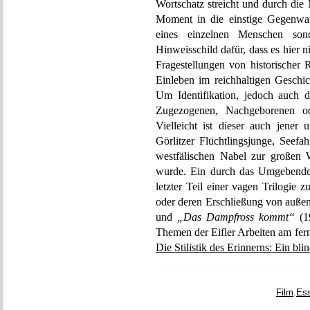
Wortschatz streicht und durch die 
Moment in die einstige Gegenwar
eines einzelnen Menschen son
Hinweisschild dafür, dass es hier
Fragestellungen von historischer 
Einleben im reichhaltigen Geschi
Um Identifikation, jedoch auch d
Zugezogenen, Nachgeborenen ode
Vielleicht ist dieser auch jener
Görlitzer Flüchtlingsjunge, Seefa
westfälischen Nabel zur großen W
wurde. Ein durch das Umgebende 
letzter Teil einer vagen Trilogie
oder deren Erschließung von außen
und
„Das Dampfross kommt“
(19
Themen der Eifler Arbeiten am fer
Die Stilistik des Erinnerns: Ein bl
Film
,
Es