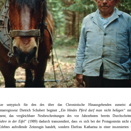
ze untypisch für den des über das Chronistische Hinausgehenden zumeist ab
tarregisseur Dietrich Schubert beginnt
„Ein blindes Pferd darf man nicht belügen“
mit
ment, das vergleichbare Neubeschreitungen des vor Jahrzehnten bereits Durchschritt
ahre in der Eifel“
(1989) dadurch transzendiert, dass es sich bei der Protagonistin nicht
rlebtes aufrollende Zeitzeugin handelt, sondern Ehefrau Katharina in einer inszenierten