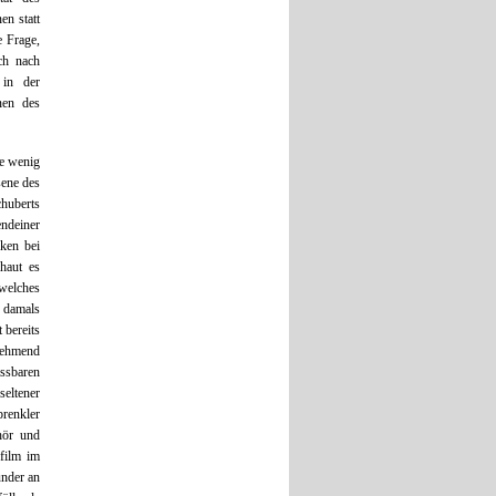
en statt
e Frage,
ch nach
 in der
nen des
ie wenig
sene des
chuberts
endeiner
nken bei
 haut es
welches
 damals
 bereits
nehmend
assbaren
eltener
renkler
hör und
film im
under an