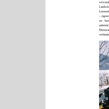
verwunde
Landsch
Leistend
– eigene
sie her
unbeträc
Memorab
verbinde