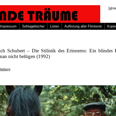
[gtra
Impressum
Sehtagebücher
Listen
Auflistung aller Filmtexte
Kopie
ich Schubert – Die Stilistik des Erinnerns: Ein blindes 
man nicht belügen (1992)
Malberg