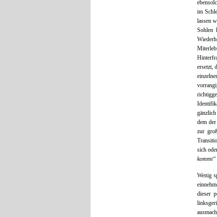
ebensolc
im Schle
lassen w
Sohlen 
Wiederh
Miterle
Hinterfr
ersetzt,
einzeln
vorrangi
richtig
Identifi
gänzlich
dem der 
zur gro
Transiti
sich ode
kommt“
Wenig sp
einnehm
dieser 
linksger
ausmache