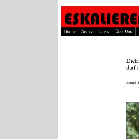
Home
Archiv
Links
Über Uns
Dietr
darf 
André 