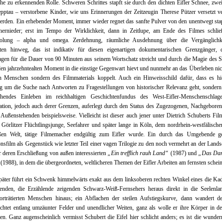
he zu erkennenden Rolle. Schweren Schrittes stapft sie durch den dichten Eifler Schnee, zwe
pptau – verstorbene Kinder, wie uns Erinnerungen der Zeitzeugin Therese Pützer versetzt v
erden. Ein erhebender Moment, immer wieder regnet das sanfte Pulver von den unentwegt st
hernieder; erst im Tempo der Wirklichkeit, dann in Zeitlupe, am Ende des Filmes schließ
olung – alpha und omega. Zerdehnung, räumliche Ausdehnung über die Vergänglichk
bten hinweg, das ist indikativ für diesen eigenartigen dokumentarischen Grenzgänger, 
agen für die Dauer von 90 Minuten aus seinem Wortschatz streicht und durch die Magie des 
 den jahrzehntealten Moment in die einstige Gegenwart hievt und nunmehr an das Überleben nic
en Menschen sondern des Filmmaterials koppelt. Auch ein Hinweisschild dafür, dass es hie
g um die Suche nach Antworten zu Fragestellungen von historischer Relevanz geht, sonder
gehendes Einleben im reichhaltigen Geschichtenfundus des West-Eifler-Menschenschla
kation, jedoch auch derer Grenzen, auferlegt durch den Status des Zugezogenen, Nachgebore
 Außenstehenden beispielsweise. Vielleicht ist dieser auch jener unter Dietrich Schuberts Fil
Görlitzer Flüchtlingsjunge, Seefahrer und später lange in Köln, dem nordrhein-westfälisch
ßen Welt, tätige Filmemacher endgültig zum Eifler wurde. Ein durch das Umgebende ge
onsfilm als Gegenstück wie letzter Teil einer vagen Trilogie zu den noch vermehrt an der Lands
r deren Erschließung von außen interessierten
„Ein trefflich rauh Land“
(1987) und
„Das Dam
(1988), in dem die übergeordneten, weltlicheren Themen der Eifler Arbeiten am fernsten schei
äter führt ein Schwenk himmelwärts exakt aus dem linksoberen rechten Winkel eines die Ka
enden, die Erzählende zeigenden Schwarz-Weiß-Fernsehers heraus direkt in die Seelenlan
porträtierten Menschen hinaus; ein Abflachen der steilen Aufstiegskurve, dann wandert de
ichtet entlang umzäunter Felder und unendlicher Weiten, ganz als wolle er ihre Körper in d
n. Ganz augenscheinlich vermisst Schubert die Eifel hier schlicht anders; es ist die wunde