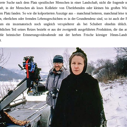
rte Suche nach dem Platz spezifischer Menschen in einer Landschaft, nicht die fragende 
aft, in der Menschen als loses Kollektiv von Überlebenden oder kleinen bis großen Wid
en Platz fanden. So wie die kolportierten Auszüge aus – manchmal heiteren, manchmal leise t
n, elterlichen oder fremden Lebensgeschichten es in der Grundtendenz sind, so ist auch der
um ein inszenatorisch noch ungleich verspielterer als bei Schubert ohnehin üblich
htlichen Teil seines Reizes bezieht er aus der zweigeteilt ausgeführten Produktion, die das a
le heimischer Erinnerungsvideoabende mit der herben Frische körniger 16mm-Lands
t.