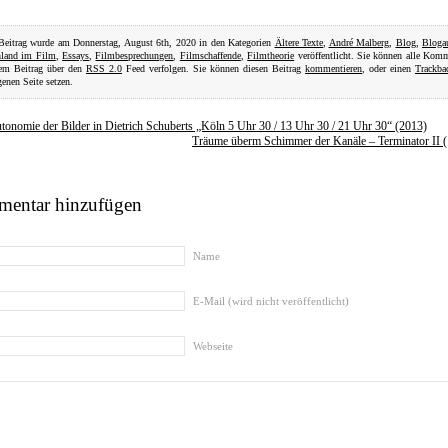
Beitrag wurde am Donnerstag, August 6th, 2020 in den Kategorien
Ältere Texte
,
André Malberg
,
Blog
,
Bloga
hland im Film
,
Essays
,
Filmbesprechungen
,
Filmschaffende
,
Filmtheorie
veröffentlicht. Sie können alle Kom
sem Beitrag über den
RSS 2.0
Feed verfolgen. Sie können diesen Beitrag
kommentieren
, oder einen
Trackba
genen Seite setzen.
tonomie der Bilder in Dietrich Schuberts „Köln 5 Uhr 30 / 13 Uhr 30 / 21 Uhr 30“ (2013)
Träume überm Schimmer der Kanäle – Terminator II 
entar hinzufügen
Name
E-Mail (wird nicht veröffentlicht)
Webseite