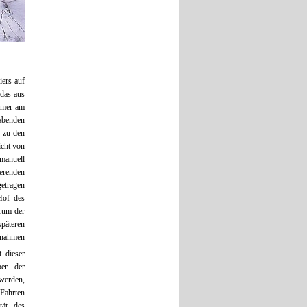
iers auf
das aus
lmer am
abenden
t zu den
icht von
 manuell
ierenden
etragen
Hof des
rum der
päteren
fnahmen
 dieser
ber der
 werden,
Fahrten
tät des