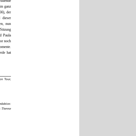
füllende
ilm ganz
6), der
 dieser
len, nun
 Sitzung
d Paula
vor noch
omente.
erde hat
on Tour,
edaktion:
: Therese