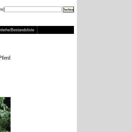
ns]
nleihe/Bestandsliste
Pferd