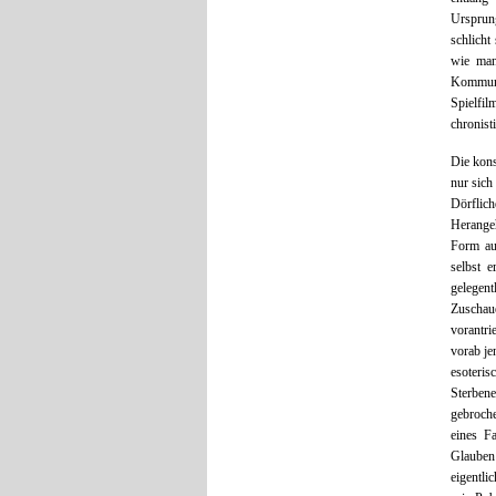
Ursprung
schlicht
wie man
Kommun
Spielfi
chronist
Die kons
nur sich
Dörflich
Herangeh
Form aus
selbst e
gelegen
Zuschau
vorantri
vorab j
esoteris
Sterben
gebroch
eines F
Glauben
eigentli