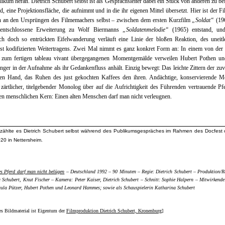
likum heran. Dietrich Schubert selbst ist als Gesprächsleiter dabei ein Stück von anderen zu be
, eine Projektionsfläche, die aufnimmt und in die ihr eigenen Mittel übersetzt. Hier ist der F
h an den Ursprüngen des Filmemachers selbst – zwischen dem ersten Kurzfilm
„Soldat“
(196
zentschlossene Erweiterung zu Wolf Biermanns
„Soldatenmelodie“
(1965) entstand, und
ch doch so entrückten Eifelwanderung verläuft eine Linie der bloßen Reaktion, des uneit
igst kodifizierten Weitertragens. Zwei Mal nimmt es ganz konkret Form an: In einem von der
h zum fertigen tableau vivant übergegangenen Momentgemälde verweilen Hubert Pothen un
änger in der Aufnahme als ihr Gedankenfluss anhält. Einzig bewegt: Das leichte Zittern der zu
en Hand, das Ruhen des just gekochten Kaffees den ihren. Andächtige, konservierende M
zärtlicher, titelgebender Monolog über auf die Aufrichtigkeit des Führenden vertrauende Pf
en menschlichen Kern: Einen alten Menschen darf man nicht verleugnen.
rzählte es Dietrich Schubert selbst während des Publikumsgespräches im Rahmen des Docfest 
20 in Nettersheim.
es Pferd darf man nicht belügen
– Deutschland 1992 – 90 Minuten – Regie: Dietrich Schubert – Produktion/R
 Schubert, Knut Fischer – Kamera: Peter Kaiser, Dietrich Schubert – Schnitt: Sophie Halpern – Mitwirkende
aula Pützer, Hubert Pothen und Leonard Hammes; sowie als Schauspielerin Katharina Schubert
es Bildmaterial ist Eigentum der
Filmproduktion Dietrich Schubert, Kronenburg
]