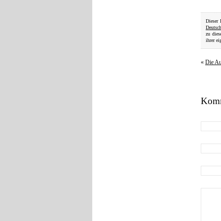
Dieser 
Deutsc
zu die
ihrer ei
«
Die Au
Komm