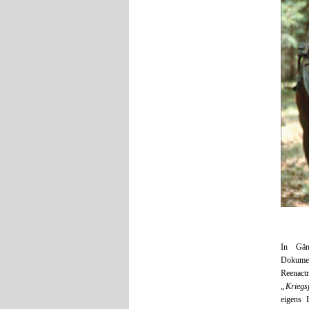
In Gän
Dokumen
Reenact
„Kriegsj
eigens E