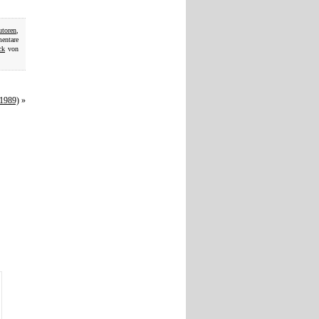
utoren
,
mentare
ck
von
(1989)
»