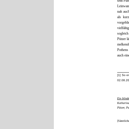
sein Pub
Leinwand
nah auc
als kur
vorgebli
vielfält
sogleic
Pützer l
melkend
Pothens 
auch ein
[1] So e
02.08.20
Ein blind
Katharina
Pützer, P
[Sämtlich