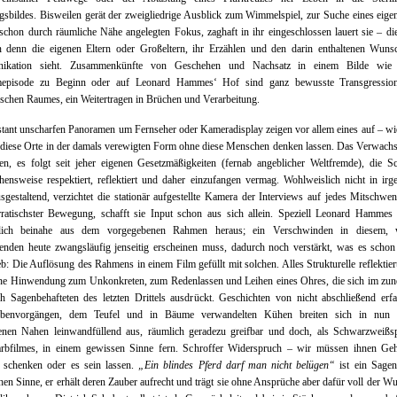
sbildes. Bisweilen gerät der zweigliedrige Ausblick zum Wimmelspiel, zur Suche eines eigen
 schon durch räumliche Nähe angelegten Fokus, zaghaft in ihr eingeschlossen lauert sie – di
 denn die eigenen Eltern oder Großeltern, ihr Erzählen und den darin enthaltenen Wuns
ikation sieht. Zusammenkünfte von Geschehen und Nachsatz in einem Bilde wie
lmepisode zu Beginn oder auf Leonard Hammes‘ Hof sind ganz bewusste Transgressio
ischen Raumes, ein Weitertragen in Brüchen und Verarbeitung.
tant unscharfen Panoramen um Fernseher oder Kameradisplay zeigen vor allem eines auf – w
 diese Orte in der damals verewigten Form ohne diese Menschen denken lassen. Das Verwach
en, es folgt seit jeher eigenen Gesetzmäßigkeiten (fernab angeblicher Weltfremde), die S
ensweise respektiert, reflektiert und daher einzufangen vermag. Wohlweislich nicht in irg
gestaltend, verzichtet die stationär aufgestellte Kamera der Interviews auf jedes Mitschwe
rratischster Bewegung, schafft sie Input schon aus sich allein. Speziell Leonard Hammes
tlich beinahe aus dem vorgegebenen Rahmen heraus; ein Verschwinden in diesem, 
enden heute zwangsläufig jenseitig erscheinen muss, dadurch noch verstärkt, was es schon
eb: Die Auflösung des Rahmens in einem Film gefüllt mit solchen. Alles Strukturelle reflektiert
ene Hinwendung zum Unkonkreten, zum Redenlassen und Leihen eines Ohres, die sich im zu
ch Sagenbehafteten des letzten Drittels ausdrückt. Geschichten von nicht abschließend erf
ebenvorgängen, dem Teufel und in Bäume verwandelten Kühen breiten sich in nun s
enen Nahen leinwandfüllend aus, räumlich geradezu greifbar und doch, als Schwarzweißsp
arbfilmes, in einem gewissen Sinne fern. Schroffer Widerspruch – wir müssen ihnen Ge
 schenken oder es sein lassen.
„Ein blindes Pferd darf man nicht belügen“
ist ein Sagen
chen Sinne, er erhält deren Zauber aufrecht und trägt sie ohne Ansprüche aber dafür voll der W