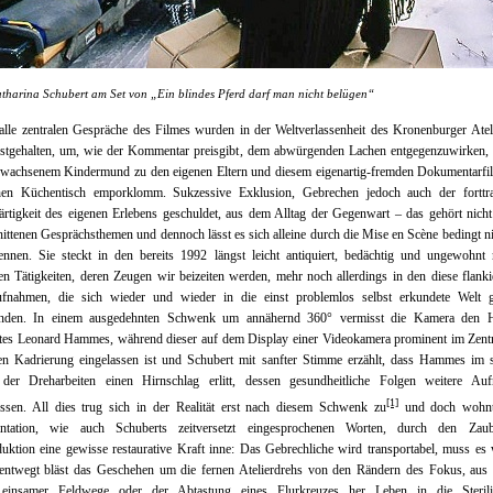
tharina Schubert am Set von „Ein blindes Pferd darf man nicht belügen“
lle zentralen Gespräche des Filmes wurden in der Weltverlassenheit des Kronenburger Atel
estgehalten, um, wie der Kommentar preisgibt, dem abwürgenden Lachen entgegenzuwirken, 
erwachsenem Kindermund zu den eigenen Eltern und diesem eigenartig-fremden Dokumentarfi
hen Küchentisch emporklomm. Sukzessive Exklusion, Gebrechen jedoch auch der forttr
tigkeit des eigenen Erlebens geschuldet, aus dem Alltag der Gegenwart – das gehört nich
ittenen Gesprächsthemen und dennoch lässt es sich alleine durch die Mise en Scène bedingt n
ennen. Sie steckt in den bereits 1992 längst leicht antiquiert, bedächtig und ungewohnt
n Tätigkeiten, deren Zeugen wir beizeiten werden, mehr noch allerdings in den diese flank
aufnahmen, die sich wieder und wieder in die einst problemlos selbst erkundete Welt g
inden. In einem ausgedehnten Schwenk um annähernd 360° vermisst die Kamera den 
tes Leonard Hammes, während dieser auf dem Display einer Videokamera prominent im Zent
den Kadrierung eingelassen ist und Schubert mit sanfter Stimme erzählt, dass Hammes im s
 der Dreharbeiten einen Hirnschlag erlitt, dessen gesundheitliche Folgen weitere Au
[1]
ossen. All dies trug sich in der Realität erst nach diesem Schwenk zu
und doch wohnt
antation, wie auch Schuberts zeitversetzt eingesprochenen Worten, durch den Zau
uktion eine gewisse restaurative Kraft inne: Das Gebrechliche wird transportabel, muss es
entwegt bläst das Geschehen um die fernen Atelierdrehs von den Rändern des Fokus, aus 
 einsamer Feldwege oder der Abtastung eines Flurkreuzes her Leben in die Sterili