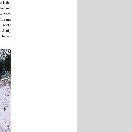
nach der
erstand
raurigen
 Film um
. Nicht
ndächtig
chaften