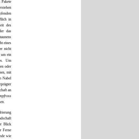
i Pakete
erstehen
apfenden
lich in
eit des
der das
Staunens
ht eines
r nicht
n um ein
ges. Um
nen oder
men, mit
en Nabel
prägter
chaft an
pfross
nen.
drierung
dschaft
r Blick
er Ferne
rnde wie