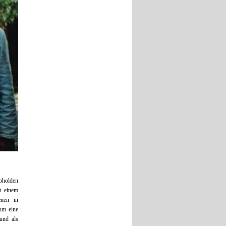
holden
 einem
enen in
 um eine
 und als