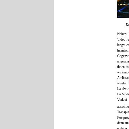
Ka
Nahezu a
Video f
längst 
heimisc
Gegenwär
angeschn
ihnen tr
wirkende
Atelier
wiederf
Landwir
fließen
Verlauf
ausschl
Transpl
Postprod
denn un
entlang