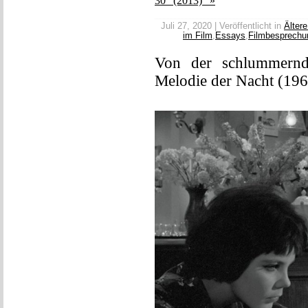
30“ (2013)” »
Juli 27, 2020 | Veröffentlicht in
Ältere
im Film
,
Essays
,
Filmbesprechu
Von der schlummern
Melodie der Nacht (196