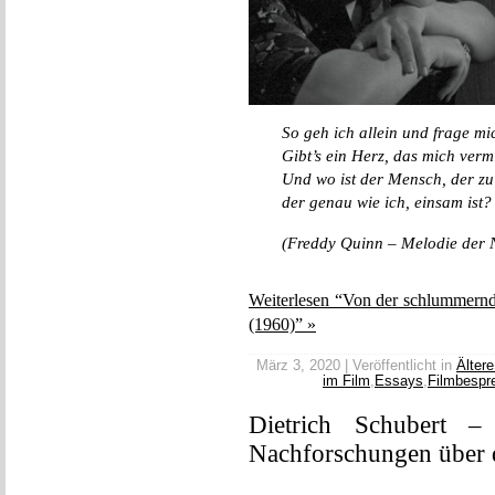
So geh ich allein und frage mi
Gibt’s ein Herz, das mich verm
Und wo ist der Mensch, der zu
der genau wie ich, einsam ist?
(Freddy Quinn – Melodie der 
Weiterlesen “Von der schlummern
(1960)” »
März 3, 2020 | Veröffentlicht in
Ältere
im Film
,
Essays
,
Filmbespr
Dietrich Schubert – 
Nachforschungen über d