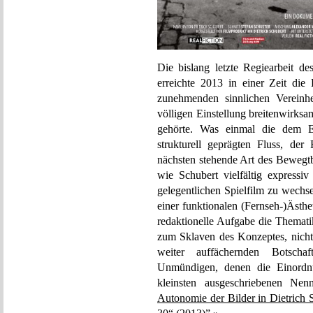
Die bislang letzte Regiearbeit de
erreichte 2013 in einer Zeit di
zunehmenden sinnlichen Vereinh
völligen Einstellung breitenwirks
gehörte. Was einmal die dem Exp
strukturell geprägten Fluss, d
nächsten stehende Art des Bewegtb
wie Schubert vielfältig express
gelegentlichen Spielfilm zu wechs
einer funktionalen (Fernseh-)Ästh
redaktionelle Aufgabe die Thematik
zum Sklaven des Konzeptes, nich
weiter auffächernden Botscha
Unmündigen, denen die Einordnu
kleinsten ausgeschriebenen Nen
Autonomie der Bilder in Dietrich 