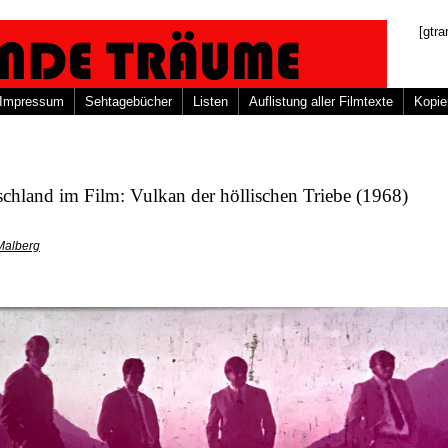
[gtra
Impressum
Sehtagebücher
Listen
Auflistung aller Filmtexte
Kopie
chland im Film: Vulkan der höllischen Triebe (1968)
Malberg