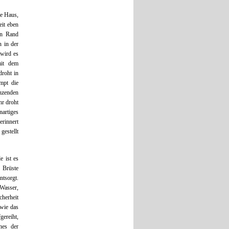
ne Haus,
eit eben
en Rand
 in der
 wird es
mit dem
roht in
mpt die
nzenden
hr droht
artiges
erinnert
gestellt
e ist es
 Brüste
ntsorgt.
 Wasser,
herheit
 wie das
gereiht,
nes der