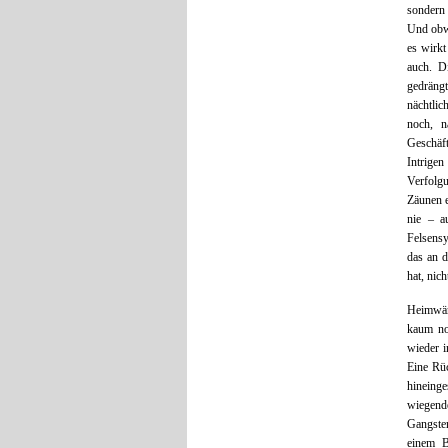
sondern 
Und obwo
es wirkt
auch. D
gedräng
nächtlic
noch, n
Geschäf
Intrige
Verfolg
Zäunen e
nie – a
Felsensy
das an d
hat, nic
Heimwärt
kaum no
wieder i
Eine Rüc
hineing
wiegende
Gangster
einem B