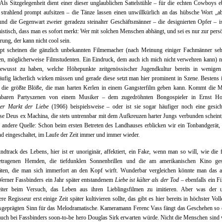
Als Sitzgelegenheit dient einer dieser unglaublichen Sattelstühle – für die echten Cowboys e
 strahlend prompt aufsitzen – die Tänze lassen einen unwillkürlich an das hübsche Wort „a
nd die Gegenwart zweier geradezu steinalter Geschäftsmänner – die designierten Opfer – is
istisch, dass man es sofort merkt: Wer mit solchen Menschen abhängt, und sei es nur zur pers
rung, der kann nicht cool sein.
pt scheinen die gänzlich unbekannten Filmemacher (nach Meinung einiger Fachmänner seh
, möglicherweise Filmstudenten. Ein Eindruck, dem auch ich mich nicht verwehren kann) n
ewusst zu haben, welche Höhepunkte zeitgenössischer Jugendkultur bereits in wenigen
ufig lächerlich wirken müssen und gerade diese setzt man hier prominent in Szene. Bestens 
a die größte Blöße, die man harten Kerlen in einem Gangsterfilm geben kann. Kommt die M
chbaren Partyszenen von einem Musiker – dem zugedröhnten Bongospieler in Ernst Ho
er Markt der Liebe
(1966) beispielsweise – oder ist sie sogar häufiger noch eine gesic
se Deus ex Machina, die stets untrennbar mit dem Aufkreuzen harter Jungs verbunden scheint,
e andere Quelle: Schon beim ersten Betreten des Landhauses erblicken wir ein Tonbandgerät,
 eingeschaltet, im Laufe der Zeit immer und immer wieder.
dtrack des Lebens, hier ist er unoriginär, affektiert, ein Fake, wenn man so will, wie die 
etragenen Hemden, die tiefdunklen Sonnenbrillen und die am amerikanischen Kino ges
täten, die man sich immerfort an den Kopf wirft. Wunderbar vergleichen könnte man das al
erner Fassbinders ein Jahr später entstandenem
Liebe ist kälter als der Tod
– ebenfalls ein F
iter beim Versuch, das Leben aus ihren Lieblingsfilmen zu imitieren. Aber was der u
re Regisseur erst einige Zeit später kultivieren sollte, das gibt es hier bereits in höchster Vol
sgeprägten Sinn für das Melodramatische. Kameramann Ferenc Vass fängt das Geschehen so 
uch bei Fassbinders soon-to-be hero Douglas Sirk erwarten würde. Nicht die Menschen sind 