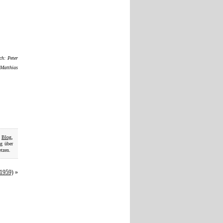
h: Peter
 Matthias
,
Blog
,
ag über
etzen.
1959)
»