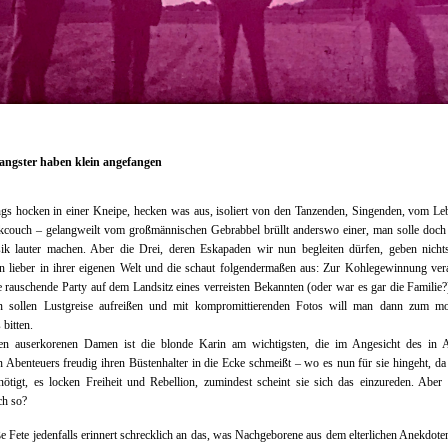
ngster haben klein angefangen
gs hocken in einer Kneipe, hecken was aus, isoliert von den Tanzenden, Singenden, vom Le
kcouch – gelangweilt vom großmännischen Gebrabbel brüllt anderswo einer, man solle doch
ik lauter machen. Aber die Drei, deren Eskapaden wir nun begleiten dürfen, geben nichts
n lieber in ihrer eigenen Welt und die schaut folgendermaßen aus: Zur Kohlegewinnung vera
 rauschende Party auf dem Landsitz eines verreisten Bekannten (oder war es gar die Familie?
 sollen Lustgreise aufreißen und mit kompromittierenden Fotos will man dann zum mo
 bitten.
en auserkorenen Damen ist die blonde Karin am wichtigsten, die im Angesicht des in A
en Abenteuers freudig ihren Büstenhalter in die Ecke schmeißt – wo es nun für sie hingeht, da
nötigt, es locken Freiheit und Rebellion, zumindest scheint sie sich das einzureden. Aber
ch so?
e Fete jedenfalls erinnert schrecklich an das, was Nachgeborene aus dem elterlichen Anekdot