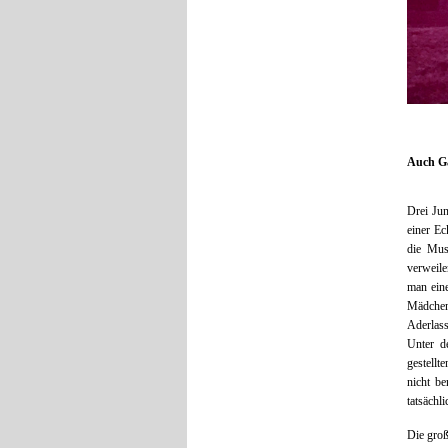
Auch Ga
Drei Jun
einer Ec
die Mus
verweile
man eine
Mädchen
Aderlass
Unter d
gestellt
nicht be
tatsächli
Die groß