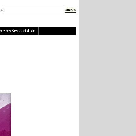
ns]
nleihe/Bestandsliste