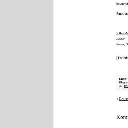
betörend
Eines st
Vulkan de
Hauser – 
Pernes, G
[Titelbi
Dieser
Blogau
den
RS
«
Deutsc
Komm