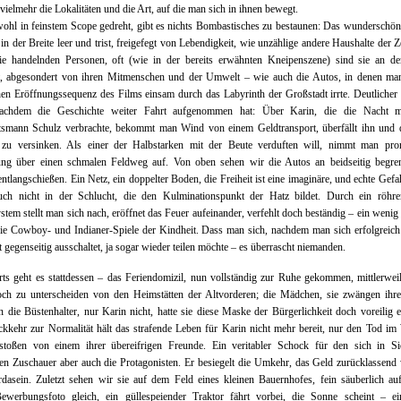
vielmehr die Lokalitäten und die Art, auf die man sich in ihnen bewegt.
hl in feinstem Scope gedreht, gibt es nichts Bombastisches zu bestaunen: Das wunderschö
 in der Breite leer und trist, freigefegt von Lebendigkeit, wie unzählige andere Haushalte der Z
ie handelnden Personen, oft (wie in der bereits erwähnten Kneipenszene) sind sie an d
t, abgesondert von ihren Mitmenschen und der Umwelt – wie auch die Autos, in denen man
hen Eröffnungssequenz des Films einsam durch das Labyrinth der Großstadt irrte. Deutlicher
achdem die Geschichte weiter Fahrt aufgenommen hat: Über Karin, die die Nacht 
tsmann Schulz verbrachte, bekommt man Wind von einem Geldtransport, überfällt ihn und d
n zu versinken. Als einer der Halbstarken mit der Beute verduften will, nimmt man pro
ung über einen schmalen Feldweg auf. Von oben sehen wir die Autos an beidseitig begre
ntlangschießen. Ein Netz, ein doppelter Boden, die Freiheit ist eine imaginäre, und echte Gefa
uch nicht in der Schlucht, die den Kulminationspunkt der Hatz bildet. Durch ein röhren
stem stellt man sich nach, eröffnet das Feuer aufeinander, verfehlt doch beständig – ein wenig 
ie Cowboy- und Indianer-Spiele der Kindheit. Dass man sich, nachdem man sich erfolgreich 
ht gegenseitig ausschaltet, ja sogar wieder teilen möchte – es überrascht niemanden.
s geht es stattdessen – das Feriendomizil, nun vollständig zur Ruhe gekommen, mittlerweil
ch zu unterscheiden von den Heimstätten der Altvorderen; die Mädchen, sie zwängen ihre
n die Büstenhalter, nur Karin nicht, hatte sie diese Maske der Bürgerlichkeit doch voreilig e
kkehr zur Normalität hält das strafende Leben für Karin nicht mehr bereit, nur den Tod im
estoßen von einem ihrer übereifrigen Freunde. Ein veritabler Schock für den sich in Sic
n Zuschauer aber auch die Protagonisten. Er besiegelt die Umkehr, das Geld zurücklassend
dasein. Zuletzt sehen wir sie auf dem Feld eines kleinen Bauernhofes, fein säuberlich auf
ewerbungsfoto gleich, ein güllespeiender Traktor fährt vorbei, die Sonne scheint – ei