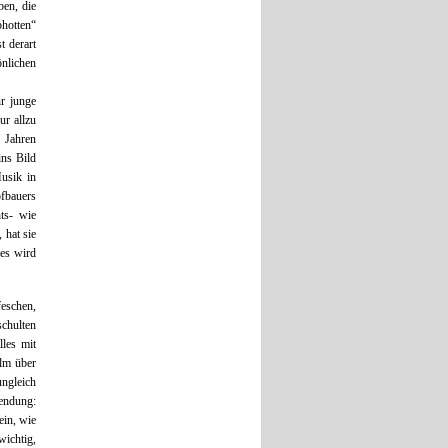
ben, die
bhotten“
t derart
önlichen
r junge
ur allzu
 Jahren
ins Bild
usik in
fbauers
hts- wie
 hat sie
 es wird
feschen,
chulten
les mit
ilm über
ngleich
lendung:
ein, wie
wichtig,