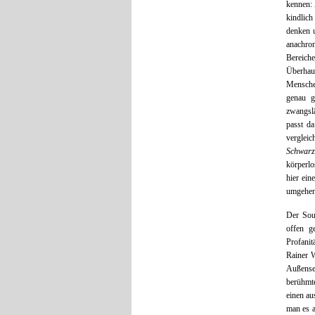
kennen: 
kindlich
denken u
anachron
Bereiche
Überhau
Menschen
genau g
zwangslä
passt d
verglei
Schwarz
körperlo
hier ein
umgehend
Der Soun
offen g
Profani
Rainer W
Außense
berühmte
einen au
man es a