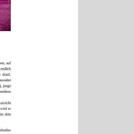
ben, auf
 endlich
 drauf,
nstaltet
), junge
netären
ussicht
 wird er
 ist dem
enfundus