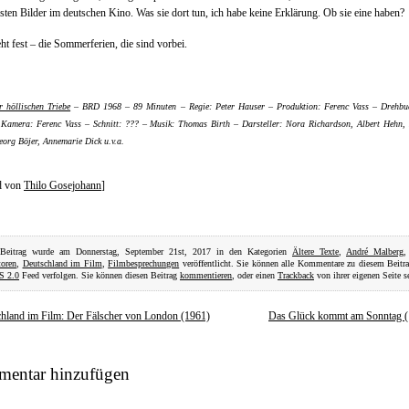
sten Bilder im deutschen Kino. Was sie dort tun, ich habe keine Erklärung. Ob sie eine haben?
eht fest – die Sommerferien, die sind vorbei.
r höllischen Triebe
– BRD 1968 – 89 Minuten – Regie: Peter Hauser – Produktion: Ferenc Vass – Drehbuc
Kamera: Ferenc Vass – Schnitt: ??? – Musik: Thomas Birth – Darsteller: Nora Richardson, Albert Hehn,
eorg Böjer, Annemarie Dick u.v.a.
ld von
Thilo Gosejohann
]
 Beitrag wurde am Donnerstag, September 21st, 2017 in den Kategorien
Ältere Texte
,
André Malberg
toren
,
Deutschland im Film
,
Filmbesprechungen
veröffentlicht. Sie können alle Kommentare zu diesem Beitr
S 2.0
Feed verfolgen. Sie können diesen Beitrag
kommentieren
, oder einen
Trackback
von ihrer eigenen Seite s
hland im Film: Der Fälscher von London (1961)
Das Glück kommt am Sonntag (
entar hinzufügen