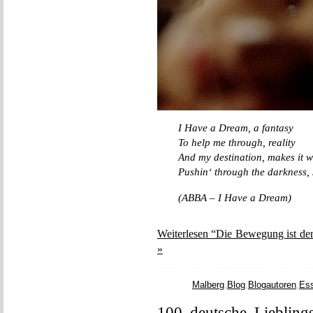
I Have a Dream, a fantasy
To help me through, reality
And my destination, makes it w
Pushin‘ through the darkness, s
(ABBA – I Have a Dream)
Weiterlesen “Die Bewegung ist de
»
Malberg
,
Blog
,
Blogautoren
,
Es
100 deutsche Liebling