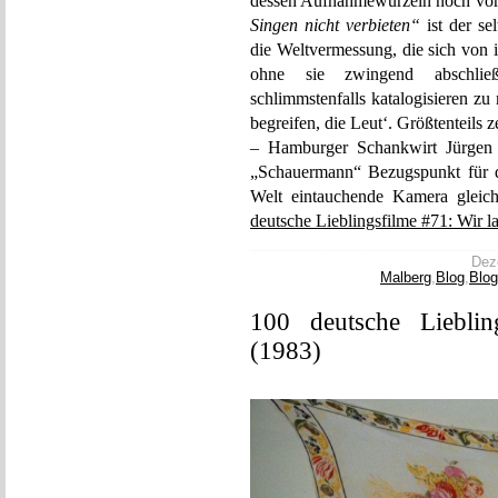
dessen Aufnahmewurzeln noch vor
Singen nicht verbieten“
ist der se
die Weltvermessung, die sich von i
ohne sie zwingend abschließe
schlimmstenfalls katalogisieren z
begreifen, die Leut‘. Größtenteils z
– Hamburger Schankwirt Jürgen H
„Schauermann“ Bezugspunkt für d
Welt eintauchende Kamera gleiche
deutsche Lieblingsfilme #71: Wir l
Deze
Malberg
,
Blog
,
Blog
100 deutsche Liebli
(1983)