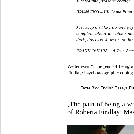
Just waiting, seasons change
BRIAN ENO – I’ll Come Runni
Just keep on like I do and pay 
complain about the atmosphere
dark, days too short or too lon
FRANK O’HARA – A True Accoun
Weiterlesen “‚The pain of being a
Findlay: Psychogeographic coping 
Texte
,
Blog
,
English
,
Essays
,
Fi
‚The pain of being a w
of Roberta Findlay: Ma