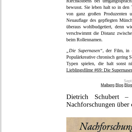
Riechkolbens bei umgangssprach
bewusst. Sie leben halt so in den 
von ganz großen Produzenten u
Neuauflage des gepflegten Münch
überaus wohlbudgetiert, denn wi
verschwimmt die Distanz zwischen
beim Rollennamen.
„Die Supernasen“
, der Film, i
Populärkreative chronisch gering S
Typen spielen, die halt sonst 
Lieblingsfilme #69: Die Supernase
Sept
Malberg
,
Blog
,
Blog
Dietrich Schubert – 
Nachforschungen über d