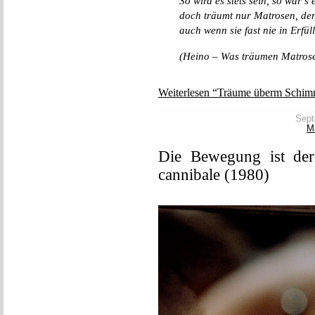
So wird es stets sein, so war’s 
doch träumt nur Matrosen, de
auch wenn sie fast nie in Erfül
(Heino – Was träumen Matros
Weiterlesen “Träume überm Schimm
Sept
M
Die Bewegung ist de
cannibale (1980)