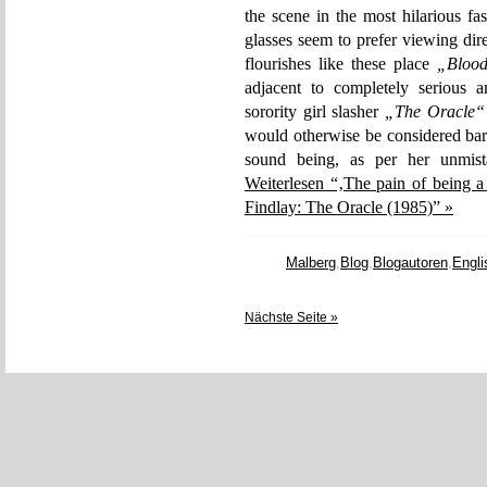
the scene in the most hilarious f
glasses seem to prefer viewing dir
flourishes like these place
„Blood
adjacent to completely serious a
sorority girl slasher
„The Oracle“
would otherwise be considered bar
sound being, as per her unmista
Weiterlesen “‚The pain of being a
Findlay: The Oracle (1985)” »
Malberg
,
Blog
,
Blogautoren
,
Engli
Nächste Seite »