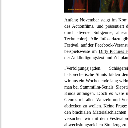
Anfang November steigt im
Kom
des Actionfilms, und präsentiert
durch diverse Subgenres, alle
Technicolor). Alle Infos dazu g
Festival
, auf der
Facebook-Veransta
beispielsweise im
Dirty-Pictures-
der Ankündigungstext und Zeitplan
„Verfolgungsjagden, Schläge
halsbrecherische Stunts bilden 
wir uns ein Wochenende lang widm
man bei Stummfilm-Serials, Slapst
Kinos anfangen. Doch es wäre ut
Genres mit allen Wurzeln und Ve
abdecken zu wollen. Keine Frage:
den brachialen Materialschlachten
versuchen wir mit dem Festivalpr
abwechslungsreichen Streifzug zu 