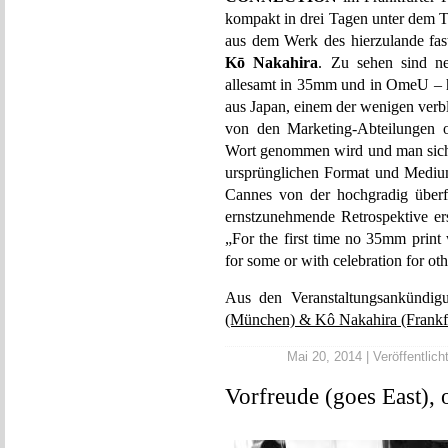
kompakt in drei Tagen unter dem T
aus dem Werk des hierzulande fas
Kō Nakahira
. Zu sehen sind n
allesamt in 35mm und in OmeU – 
aus Japan, einem der wenigen verbl
von den Marketing-Abteilungen o
Wort genommen wird und man sich n
ursprünglichen Format und Medium
Cannes von der hochgradig über
ernstzunehmende Retrospektive ers
„For the first time no 35mm print 
for some or with celebration for oth
Aus den Veranstaltungsankündi
(München) & Kô Nakahira (Frankfu
Mai 20, 2014 | Veröffentlich
Vorfreude (goes East), o