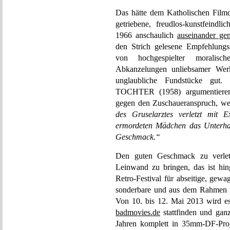
Das hätte dem Katholischen Film
getriebene, freudlos-kunstfeindl
1966 anschaulich
auseinander g
den Strich gelesene Empfehlungss
von hochgespielter moralische
Abkanzelungen unliebsamer Wer
unglaubliche Fundstücke g
TOCHTER (1958) argumentieren 
gegen den Zuschaueranspruch, w
des Gruselarztes verletzt mit
ermordeten Mädchen das Unterhal
Geschmack.“
Den guten Geschmack zu verle
Leinwand zu bringen, das ist hi
Retro-Festival für abseitige, gewag
sonderbare und aus dem Rahmen f
Von 10. bis 12. Mai 2013 wird 
badmovies.de
stattfinden und ganz
Jahren komplett in 35mm-DF-Proje