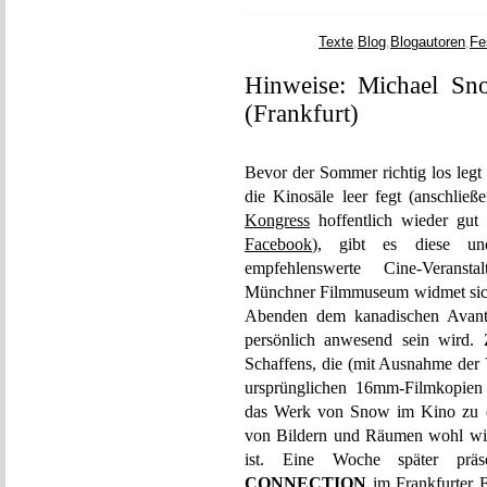
Texte
,
Blog
,
Blogautoren
,
Fe
Hinweise: Michael S
(Frankfurt)
Bevor der Sommer richtig los legt
die Kinosäle leer fegt (anschli
Kongress
hoffentlich wieder gut 
Facebook
), gibt es diese u
empfehlenswerte Cine-Verans
Münchner Filmmuseum widmet sich 
Abenden dem kanadischen Avan
persönlich anwesend sein wird. 
Schaffens, die (mit Ausnahme der
ursprünglichen 16mm-Filmkopien p
das Werk von Snow im Kino zu er
von Bildern und Räumen wohl wie 
ist. Eine Woche später präs
CONNECTION
im Frankfurter F