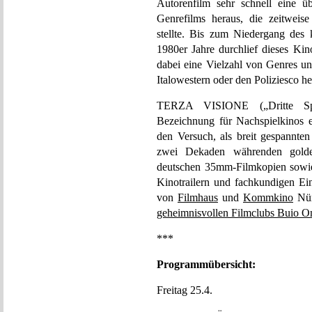
Autorenfilm sehr schnell eine ü
Genrefilms heraus, die zeitweis
stellte. Bis zum Niedergang des 
1980er Jahre durchlief dieses Kin
dabei eine Vielzahl von Genres un
Italowestern oder den Poliziesco he
TERZA VISIONE („Dritte Spielz
Bezeichnung für Nachspielkinos e
den Versuch, als breit gespannten
zwei Dekaden währenden golde
deutschen 35mm-Filmkopien sowie
Kinotrailern und fachkundigen Ei
von
Filmhaus
und
Kommkino
Nür
geheimnisvollen Filmclubs Buio 
***
Programmübersicht:
Freitag 25.4.