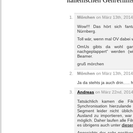
italienischen Genrefilm
Mörchen
on März 13th, 2014
Wow!!! Das hört sich fant
Nürnberg.
Toll wär, wenn mal OV dabei
OmUs gibts da wohl gar
nachgeplappert“ werden (w
Beamer.
gruß mörchen
Mörchen
on März 13th, 2014
Ja da stehts ja auch drin…..
Andreas
on März 22nd, 2014
Tatsächlich kamen die Fil
Synchronisation hierzuland
Segment leider nicht übli
Ausland zu importieren, war 
möglich. Daher laufen alle Fil
es übrigens auch unter
diese
Angesichts der sehr positive