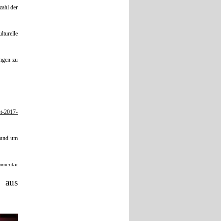
zahl der
lturelle
ungen zu
ut-2017-
rund um
mmentar
 aus