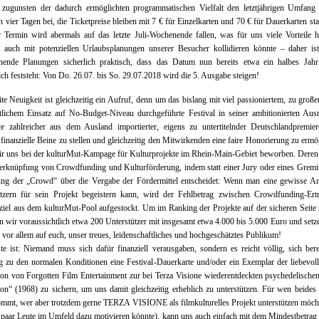
n zugunsten der dadurch ermöglichten programmatischen Vielfalt den letztjährigen Umfang
n vier Tagen bei, die Ticketpreise bleiben mit 7 € für Einzelkarten und 70 € für Dauerkarten sta
 Termin wird abermals auf das letzte Juli-Wochenende fallen, was für uns viele Vorteile h
h auch mit potenziellen Urlaubsplanungen unserer Besucher kollidieren könnte – daher is
chende Planungen sicherlich praktisch, dass das Datum nun bereits etwa ein halbes Jahr
ich feststeht: Von Do. 26.07. bis So. 29.07.2018 wird die 5. Ausgabe steigen!
te Neuigkeit ist gleichzeitig ein Aufruf, denn um das bislang mit viel passioniertem, zu große
lichem Einsatz auf No-Budget-Niveau durchgeführte Festival in seiner ambitionierten Aus
ve zahlreicher aus dem Ausland importierter, eigens zu untertitelnder Deutschlandpremie
e finanzielle Beine zu stellen und gleichzeitig den Mitwirkenden eine faire Honorierung zu ermö
r uns bei der kulturMut-Kampage für Kulturprojekte im Rhein-Main-Gebiet beworben. Deren
Verknüpfung von Crowdfunding und Kulturförderung, indem statt einer Jury oder eines Grem
gung der „Crowd“ über die Vergabe der Fördermittel entscheidet: Wenn man eine gewisse An
ützern für sein Projekt begeistern kann, wird der Fehlbetrag zwischen Crowdfunding-Ert
iel aus dem kulturMut-Pool aufgestockt. Um im Ranking der Projekte auf der sicheren Seite 
n wir voraussichtlich etwa 200 Unterstützer mit insgesamt etwa 4.000 bis 5.000 Euro und setz
h vor allem auf euch, unser treues, leidenschaftliches und hochgeschätztes Publikum!
e ist: Niemand muss sich dafür finanziell verausgaben, sondern es reicht völlig, sich berei
ig zu den normalen Konditionen eine Festival-Dauerkarte und/oder ein Exemplar der liebevol
ion von Forgotten Film Entertainment zur bei Terza Visione wiederentdeckten psychedelischen
ion“ (1968) zu sichern, um uns damit gleichzeitig erheblich zu unterstützen. Für wen beides 
mmt, wer aber trotzdem gerne TERZA VISIONE als filmkulturelles Projekt unterstützen möch
 paar Leute im Umfeld dazu motivieren könnte), kann uns auch einfach mit dem Mindestbetrag