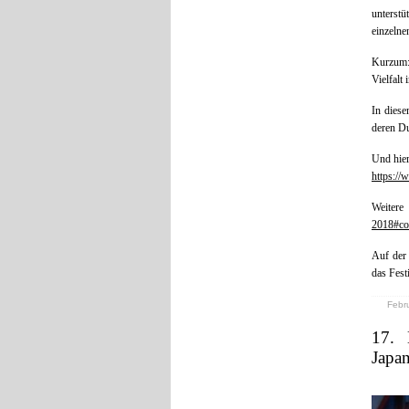
unterstü
einzelne
Kurzum: 
Vielfalt
In diese
deren Du
Und hier
https://
Weiter
2018#co
Auf de
das Fest
Febru
17. 
Jap