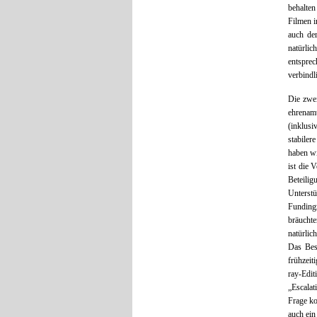
behalte
Filmen i
auch der
natürlic
entspre
verbindl
Die zwei
ehrenamt
(inklusi
stabiler
haben wi
ist die 
Beteili
Unterst
Fundingz
bräuchte
natürlic
Das Best
frühzeit
ray-Edit
„Escalat
Frage ko
auch ein