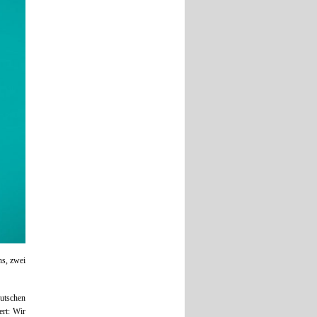
ns, zwei
utschen
rt: Wir