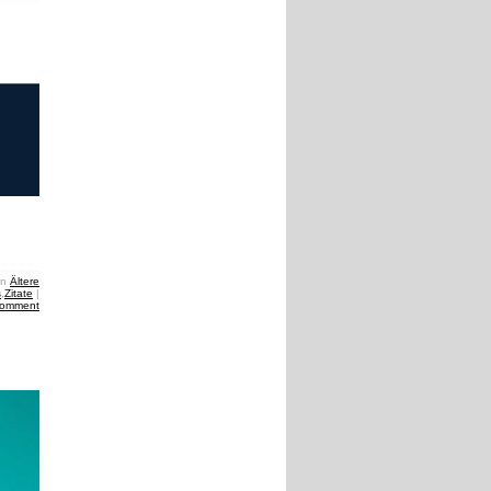
in
Ältere
s
,
Zitate
|
comment