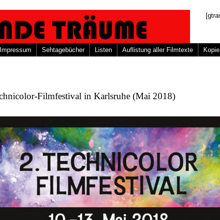
[gtra
Impressum
Sehtagebücher
Listen
Auflistung aller Filmtexte
Kopie
chnicolor-Filmfestival in Karlsruhe (Mai 2018)