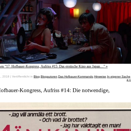
sen “17. Hofbauer-Kongress, Aufriss #15: Das erotische Kino aus Japan…” »
, 2018 | Veröffentlicht in
Blog
,
Blogautoren
,
Das Hofbauer-Kommando
,
Hinweise
,
In eigener Sache
a 
ofbauer-Kongress, Aufriss #14: Die notwendige,