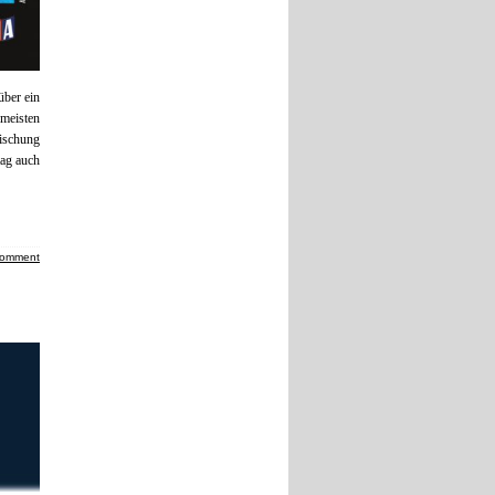
über ein
meisten
Mischung
tag auch
comment