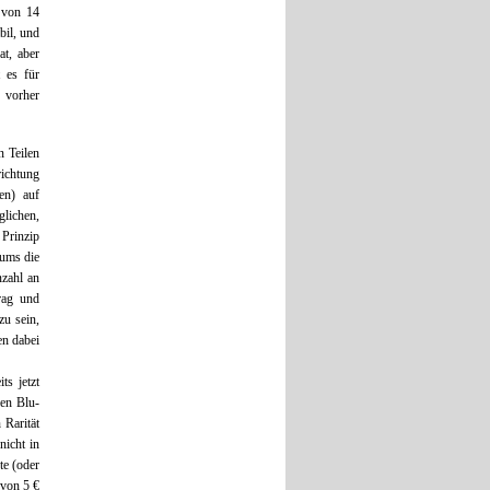
 von 14
bil, und
at, aber
t es für
 vorher
n Teilen
richtung
ren) auf
glichen,
 Prinzip
iums die
zahl an
rag und
zu sein,
en dabei
ts jetzt
len Blu-
 Rarität
nicht in
te (oder
 von 5 €