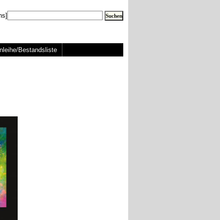
ns]
nleihe/Bestandsliste