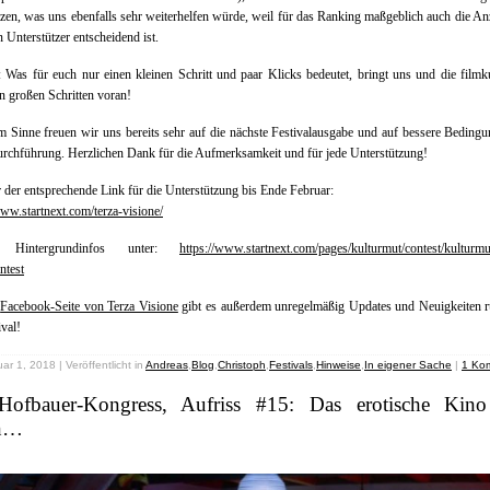
tzen, was uns ebenfalls sehr weiterhelfen würde, weil für das Ranking maßgeblich auch die An
n Unterstützer entscheidend ist.
Was für euch nur einen kleinen Schritt und paar Klicks bedeutet, bringt uns und die filmku
 in großen Schritten voran!
m Sinne freuen wir uns bereits sehr auf die nächste Festivalausgabe und auf bessere Beding
rchführung. Herzlichen Dank für die Aufmerksamkeit und für jede Unterstützung!
 der entsprechende Link für die Unterstützung bis Ende Februar:
www.startnext.com/terza-visione/
e Hintergrundinfos unter:
https://www.startnext.com/pages/kulturmut/contest/kulturm
ntest
r
Facebook-Seite von Terza Visione
gibt es außerdem unregelmäßig Updates und Neuigkeiten 
ival!
ar 1, 2018 | Veröffentlicht in
Andreas
,
Blog
,
Christoph
,
Festivals
,
Hinweise
,
In eigener Sache
|
1 Ko
Hofbauer-Kongress, Aufriss #15: Das erotische Kino
an…