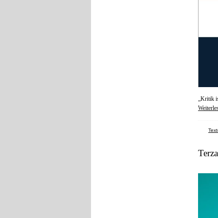
„Kritik 
Weiterle
Text
Terz