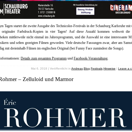
en Tagen startet die zweite Ausgabe des Technicolor-Festivals in der Schauburg Karlsruhe mit 
 originaler Farbdruck-Kopien in vier Tagen! Auf diese Anzahl kommen weltweit die 
eken mittlerweile nicht einmal im Jahresprogramm, und die Auswahl ist eine interessante 
sikern und selten gezeigten Filmen geworden. Viele deutsche Fassungen zwar, aber am Sams
ag mit dreieinhalb Filmen im englischen Original (bei Funny Face zumindest die Songs).
Informationen:
Details zum gesamten Programm
und
Facebook-Veranstaltung
.
Mai 6, 2018 | Veröffentlicht in
Andreas
,
Blog
,
Festivals
,
Hinweise
|
Leave a 
 Rohmer – Zelluloid und Marmor