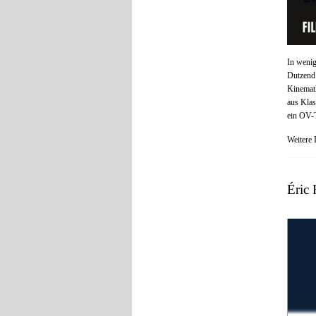
In wenig
Dutzend
Kinemath
aus Klas
ein OV-T
Weitere 
Éric