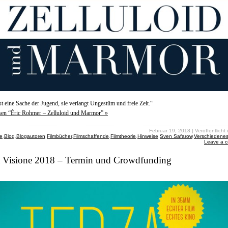
ist eine Sache der Jugend, sie verlangt Ungestüm und freie Zeit.“
sen “Éric Rohmer – Zelluloid und Marmor” »
Februar 19, 2018 | Veröffentlicht 
e
,
Blog
,
Blogautoren
,
Filmbücher
,
Filmschaffende
,
Filmtheorie
,
Hinweise
,
Sven Safarow
,
Verschiedene
Leave a 
a Visione 2018 – Termin und Crowdfunding