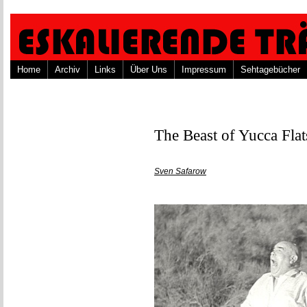
Home
Archiv
Links
Über Uns
Impressum
Sehtagebücher
The Beast of Yucca Flat
Sven Safarow