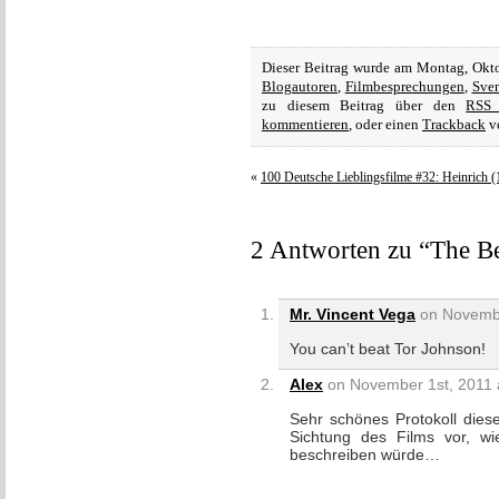
Dieser Beitrag wurde am Montag, Okto
Blogautoren
,
Filmbesprechungen
,
Sve
zu diesem Beitrag über den
RSS 
kommentieren
, oder einen
Trackback
vo
«
100 Deutsche Lieblingsfilme #32: Heinrich 
2 Antworten zu “The Be
Mr. Vincent Vega
on Novembe
You can’t beat Tor Johnson!
Alex
on November 1st, 2011 
Sehr schönes Protokoll diese
Sichtung des Films vor, w
beschreiben würde…