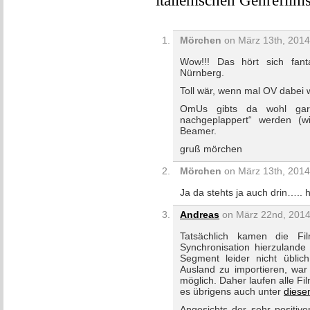
italienischen Genrefilm
Mörchen
on März 13th, 2014
Wow!!! Das hört sich fant
Nürnberg.
Toll wär, wenn mal OV dabei
OmUs gibts da wohl gar
nachgeplappert“ werden (w
Beamer.
gruß mörchen
Mörchen
on März 13th, 2014
Ja da stehts ja auch drin…..
Andreas
on März 22nd, 2014
Tatsächlich kamen die Fil
Synchronisation hierzuland
Segment leider nicht übli
Ausland zu importieren, war 
möglich. Daher laufen alle Fil
es übrigens auch unter
diese
Angesichts der sehr positive