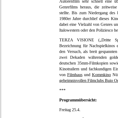
Autorenfilm sehr schnell eine ü
Genrefilms heraus, die zeitweis
stellte. Bis zum Niedergang des 
1980er Jahre durchlief dieses Kin
dabei eine Vielzahl von Genres un
Italowestern oder den Poliziesco he
TERZA VISIONE („Dritte Spielz
Bezeichnung für Nachspielkinos e
den Versuch, als breit gespannten
zwei Dekaden währenden golde
deutschen 35mm-Filmkopien sowie
Kinotrailern und fachkundigen Ei
von
Filmhaus
und
Kommkino
Nür
geheimnisvollen Filmclubs Buio 
***
Programmübersicht:
Freitag 25.4.