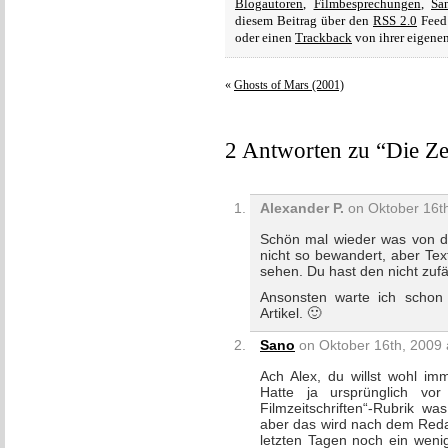
Blogautoren
,
Filmbesprechungen
,
Sa
diesem Beitrag über den
RSS 2.0
Feed 
oder einen
Trackback
von ihrer eigenen
«
Ghosts of Mars (2001)
2 Antworten zu “Die Ze
Alexander P.
on Oktober 16th
Schön mal wieder was von di
nicht so bewandert, aber Tex
sehen. Du hast den nicht zufä
Ansonsten warte ich schon
Artikel. 🙂
Sano
on Oktober 16th, 2009 
Ach Alex, du willst wohl im
Hatte ja ursprünglich vor
Filmzeitschriften“-Rubrik wa
aber das wird nach dem Redak
letzten Tagen noch ein weni