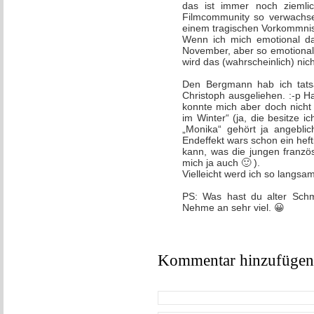
das ist immer noch ziemlic
Filmcommunity so verwachsen
einem tragischen Vorkommni
Wenn ich mich emotional daz
November, aber so emotional
wird das (wahrscheinlich) nic
Den Bergmann hab ich tats
Christoph ausgeliehen. :-p 
konnte mich aber doch nicht 
im Winter“ (ja, die besitze 
„Monika“ gehört ja angeblic
Endeffekt wars schon ein hef
kann, was die jungen französ
mich ja auch 🙂 ).
Vielleicht werd ich so langs
PS: Was hast du alter Sch
Nehme an sehr viel. 😀
Kommentar hinzufügen