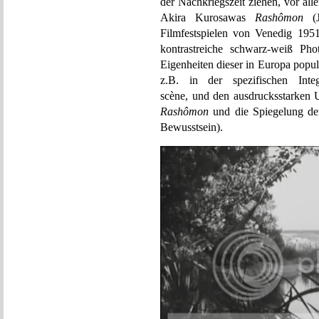
der Nachkriegszeit ziehen, vor al
Akira Kurosawas
Rashômon
(J
Filmfestspielen von Venedig 195
kontrastreiche schwarz-weiß Pho
Eigenheiten dieser in Europa popul
z.B. in der spezifischen Int
scène, und den ausdrucksstarken 
Rashômon
und die Spiegelung der
Bewusstsein).