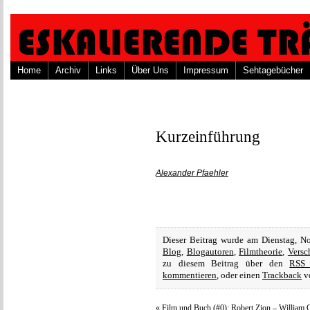
Home
Archiv
Links
Über Uns
Impressum
Sehtagebücher
Kurzeinführung
Alexander Pfaehler
Dieser Beitrag wurde am Dienstag, N
Blog
,
Blogautoren
,
Filmtheorie
,
Versc
zu diesem Beitrag über den
RSS 
kommentieren
, oder einen
Trackback
vo
«
Film und Buch (#0): Robert Zion – William C