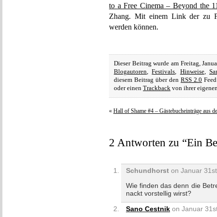
to a Free Cinema – Beyond the 11
Zhang. Mit einem Link der zu Fi
werden können.
Dieser Beitrag wurde am Freitag, Janu
Blogautoren
,
Festivals
,
Hinweise
,
Sa
diesem Beitrag über den
RSS 2.0
Feed 
oder einen
Trackback
von ihrer eigenen
«
Hall of Shame #4 – Gästebucheinträge aus 
2 Antworten zu “Ein Be
Schundhorst
on Januar 31st
Wie finden das denn die Betr
nackt vorstellig wirst?
Sano Cestnik
on Januar 31st